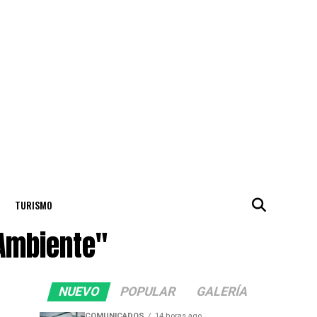
TURISMO
 Ambiente"
NUEVO
POPULAR
GALERÍA
COMUNICADOS
14 horas ago