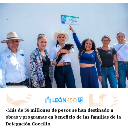
León I, ampliando el acceso a experiencias formativas de
calidad sin costo para las y los estudiantes.
En la categoría de Gobernanza y Participación
Ciudadana ganó el proyecto LUMEN, luminaria urbana
de monitoreo energético natural; en el rubro de
Movilidad se premió al proyecto de semáforo
automatizado para mascotas con tecnología Arduino.
En la categoría de Sostenibilidad ganó el proyecto
MAVI, el cual consiste en un sistema de recolección de
agua pluvial.
Ricardo Jaime Guerra, director general de Explora,
enfatizó que este programa impulsa a estudiantes que se
encuentran en condición de vulnerabilidad y fortalece
•Más de 38 millones de pesos se han destinado a
espacios donde las juventudes puedan desarrollar sus
obras y programas en beneficio de las familias de la
capacidades y liderazgo.
Delegación Coecillo.