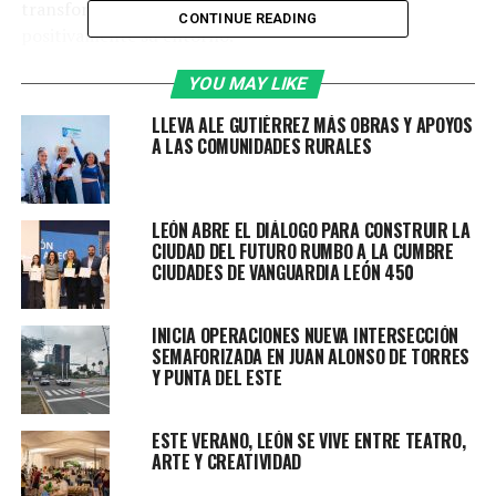
transforman ideas en proyectos que impactan
CONTINUE READING
positivamente su entorno.
La presidenta municipal, Ale Gutiérrez, reconoció a las y
YOU MAY LIKE
los alumnos participantes del programa Activa Tu
LLEVA ALE GUTIÉRREZ MÁS OBRAS Y APOYOS
Futuro, iniciativa que busca fortalecer el talento
A LAS COMUNIDADES RURALES
emergente de jóvenes pertenecientes a los Centros del
Saber.
LEÓN ABRE EL DIÁLOGO PARA CONSTRUIR LA
“Cada uno de estos proyectos es importante, porque
CIUDAD DEL FUTURO RUMBO A LA CUMBRE
nos ayuda a resolver una problemática diaria. Desde
CIUDADES DE VANGUARDIA LEÓN 450
hoy ustedes están marcando la pauta y están
construyendo esta ciudad, por eso es que seguimos
INICIA OPERACIONES NUEVA INTERSECCIÓN
apoyando becas y programas que les den
SEMAFORIZADA EN JUAN ALONSO DE TORRES
herramientas, porque el talento lo tenemos, el
Y PUNTA DEL ESTE
talento son ustedes”, afirmó Ale.
ESTE VERANO, LEÓN SE VIVE ENTRE TEATRO,
La presidenta municipal alentó a los jóvenes a aprender,
ARTE Y CREATIVIDAD
trabajar en equipo, soñar y proponer soluciones a través