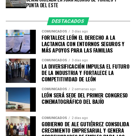
Desarrollo Económico- 14 de septiembre.
PUNTA DEL ESTE
Educación y Cultura- 30 de septiembre.
Las sesiones tendrán como sedes instituciones
DESTACADOS
académicas y organismos empresariales de la ciudad,
COMUNICADOS
3 días ago
entre ellos la Academia Metropolitana de Seguridad
FORTALECE LEÓN EL DERECHO A LA
Pública, CANACO Servytur León, Universidad
LACTANCIA CON ENTORNOS SEGUROS Y
MÁS APOYOS PARA LAS FAMILIAS
Iberoamericana León, Universidad La Salle Bajío,
CANACINTRA León y el Tecnológico de Monterrey
COMUNICADOS
3 días ago
Campus León, fortaleciendo el trabajo colaborativo
LA DIVERSIFICACIÓN IMPULSA EL FUTURO
DE LA INDUSTRIA Y FORTALECE LA
entre gobierno, academia, iniciativa privada y sociedad.
COMPETITIVIDAD DE LEÓN
Con esta agenda, el Sistema de Consejos y el Instituto
COMUNICADOS
2 semanas ago
Municipal de Planeación de León refrendan su
LEÓN SERÁ SEDE DEL PRIMER CONGRESO
compromiso con la participación ciudadana y la
CINEMATOGRÁFICO DEL BAJÍO
planeación estratégica como herramientas
fundamentales para construir una ciudad más
COMUNICADOS
2 días ago
competitiva, sostenible, incluyente y preparada para los
GOBIERNO DE ALE GUTIÉRREZ CONSOLIDA
retos de las próximas décadas.
CRECIMIENTO EMPRESARIAL Y GENERA