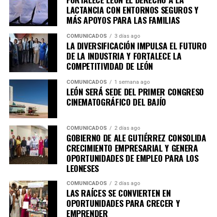
tipo de conductas a través de las redes sociales y los
LACTANCIA CON ENTORNOS SEGUROS Y
canales de emergencia 9-1-1, ya que su participación es
MÁS APOYOS PARA LAS FAMILIAS
fundamental para construir un León más seguro para
todas y todos.
COMUNICADOS
3 días ago
LA DIVERSIFICACIÓN IMPULSA EL FUTURO
DE LA INDUSTRIA Y FORTALECE LA
COMPETITIVIDAD DE LEÓN
COMUNICADOS
1 semana ago
LEÓN SERÁ SEDE DEL PRIMER CONGRESO
CINEMATOGRÁFICO DEL BAJÍO
COMUNICADOS
2 días ago
GOBIERNO DE ALE GUTIÉRREZ CONSOLIDA
CRECIMIENTO EMPRESARIAL Y GENERA
OPORTUNIDADES DE EMPLEO PARA LOS
LEONESES
COMUNICADOS
2 días ago
LAS RAÍCES SE CONVIERTEN EN
OPORTUNIDADES PARA CRECER Y
EMPRENDER