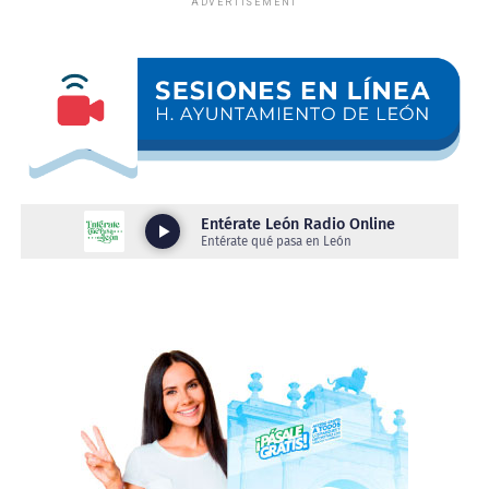
ADVERTISEMENT
y Policía Vial, logrando los siguientes resultados:
•⁠ ⁠18 vehículos a pensión.
•⁠ ⁠3 motocicletas a pensión.
•⁠ ⁠2 personas presentadas por conducir bajo los influjos
del alcohol
Como parte del protocolo de actuación, a los
conductores asegurados se les practicó la valoración
médica correspondiente para determinar su estado
físico.
Derivado de ello, se detectó a un conductor con aliento
alcohólico y otro en estado de ebriedad incompleta,
condiciones que representan un riesgo para quienes
conducen y para las personas que transitan por la vía
pública.
Estos operativos tienen como principal objetivo
prevenir hechos de tránsito con consecuencias fatales,