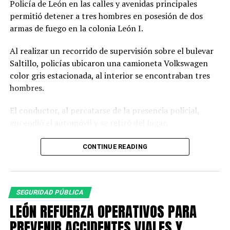
Policía de León en las calles y avenidas principales
permitió detener a tres hombres en posesión de dos
armas de fuego en la colonia León I.
Al realizar un recorrido de supervisión sobre el bulevar
Saltillo, policías ubicaron una camioneta Volkswagen
color gris estacionada, al interior se encontraban tres
hombres.
El conductor, al percatarse de la presencia policial,
encendió el automóvil y se retiró del lugar.
Al circular cerca del vehículo, los oficiales observaron a
CONTINUE READING
simple vista botellas de cerveza, por lo que le indicaron
detener la marcha ante una posible falta administrativa;
sin embargo, el conductor hizo caso omiso.
SEGURIDAD PÚBLICA
Los policías dieron seguimiento a la camioneta hasta
LEÓN REFUERZA OPERATIVOS PARA
lograr detenerla sobre el bulevar Juan Alonso de Torres.
PREVENIR ACCIDENTES VIALES Y
A los tripulantes se les solicitó descender para realizar