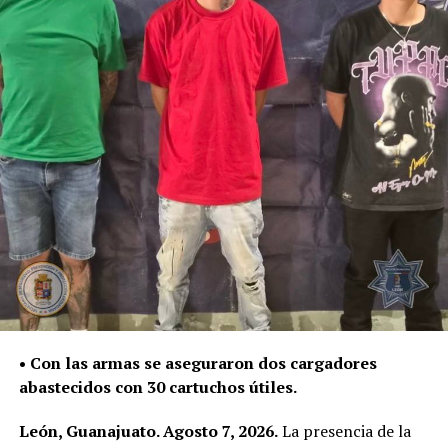
Fiscalía General del Estado, autoridad encargada de dar
seguimiento a las investigaciones y determinar su
situación jurídica.
De enero a julio de este año, la Policía de León ha
asegurado 187 mil 534 dosis de distintas sustancias,
como parte del trabajo para contener su posesión,
distribución y presunta venta.
La Secretaría de Seguridad, Prevención y Protección
Ciudadana continuará con la atención de reportes y la
intervención policial para retirar estas sustancias de las
calles y evitar que lleguen a niñas, niños y jóvenes.
• Con las armas se aseguraron dos cargadores
abastecidos con 30 cartuchos útiles.
León, Guanajuato. Agosto 7, 2026.
La presencia de la