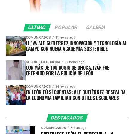
inhibir conductas de riesgo y garantizar que las
vialidades sean espacios seguros para todas y todos.
En lo que va del 2026 se ha infraccionado a 442
ÚLTIMO
POPULAR
GALERÍA
vehículos por participar en arrancones.
COMUNICADOS
11 horas ago
LLEVA ALE GUTIÉRREZ INNOVACIÓN Y TECNOLOGÍA AL
Gracias a la oportuna denuncia ciudadana y a la rápida
CAMPO CON NUEVA ACADEMIA SOSTENIBLE
respuesta de las corporaciones de seguridad, durante
esta intervención se previnieron accidentes y se evitó
SEGURIDAD PÚBLICA
12 horas ago
que estas conductas representaran un mayor peligro
CON MÁS DE 100 DOSIS DE DROGA, IVÁN FUE
para la ciudadanía.
DETENIDO POR LA POLICÍA DE LEÓN
La Secretaría de Seguridad, Prevención y Protección
COMUNICADOS
14 horas ago
EN LEÓN TÚ SÍ CUENTAS: ALE GUTIÉRREZ RESPALDA
Ciudadana reitera que estos operativos continuarán
LA ECONOMÍA FAMILIAR CON ÚTILES ESCOLARES
realizándose de manera permanente en distintos
puntos del municipio, con el firme compromiso de
salvaguardar la vida de las personas y fortalecer la
DESTACADOS
seguridad en las vialidades.
Asimismo, agradece a la ciudadanía por reportar este
COMUNICADOS
3 días ago
FORTALECE LEÓN EL DERECHO A LA