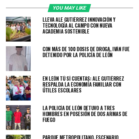
Por este motivo, los agentes se aproximaron y mediante
comandos sonoros solicitaron al conductor detener la
YOU MAY LIKE
marcha; sin embargo, al percatarse de la presencia
LLEVA ALE GUTIÉRREZ INNOVACIÓN Y
policial, aceleró, iniciándose una breve persecución que
TECNOLOGÍA AL CAMPO CON NUEVA
concluyó a la altura de la calle Doctrina Cristiana.
ACADEMIA SOSTENIBLE
Al acercarse al vehículo, oficiales observaron a tres
CON MÁS DE 100 DOSIS DE DROGA, IVÁN FUE
hombres y una mujer, por lo que se les indicó descender
DETENIDO POR LA POLICÍA DE LEÓN
para realizar una inspección conforme a protocolo.
Durante la revisión, al interior se localizó un arma de
EN LEÓN TÚ SÍ CUENTAS: ALE GUTIÉRREZ
fuego corta tipo escuadra con un cargador abastecido
RESPALDA LA ECONOMÍA FAMILIAR CON
con nueve cartuchos útiles.
ÚTILES ESCOLARES
Por estos hechos fueron detenidos:
LA POLICÍA DE LEÓN DETUVO A TRES
• Cristóbal “N”, originario de Michoacán
HOMBRES EN POSESIÓN DE DOS ARMAS DE
• Joseph “N”, originario de Michoacán
FUEGO
• Andrés “N”
• Ana Karen “N”
PARQUE METROPOLITANO, ESCENARIO