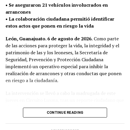
La Secretaría de Seguridad, Prevención y Protección
•⁠ ⁠Se aseguraron 21 vehículos involucrados en
Ciudadana continúa con el despliegue policial en las
arrancones
calles para detectar y retirar armas de fuego que puedan
•⁠ ⁠La colaboración ciudadana permitió identificar
ser utilizadas en la comisión de delitos y atender de
estos actos que ponen en riesgo la vida
manera oportuna los reportes de la ciudadanía.
León, Guanajuato. 6 de agosto de 2026.
Como parte
de las acciones para proteger la vida, la integridad y el
patrimonio de las y los leoneses, la Secretaría de
Seguridad, Prevención y Protección Ciudadana
implementó un operativo especial para inhibir la
realización de arrancones y otras conductas que ponen
en riesgo a la ciudadanía.
La intervención se llevó a cabo la madrugada de este
jueves en Circuito Luxma, tras un reporte ciudadano que
alertó sobre la presencia de diversos vehículos
CONTINUE READING
realizando competencias ilegales de velocidad.
En el operativo participó personal de Policía Municipal