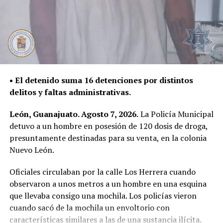
CONTRA DE OFICIALES, Y PORTACIÓN DE ARMA BLANCA,
UN HOMBRE FUE DETENIDO
DON'T MISS
CUATRO PERSONAS ARMADAS FUERON DETENIDAS POR LA
POLICÍA DE LEÓN
• El detenido suma 16 detenciones por distintos
delitos y faltas administrativas.
León, Guanajuato. Agosto 7, 2026.
La Policía Municipal
detuvo a un hombre en posesión de 120 dosis de droga,
presuntamente destinadas para su venta, en la colonia
Nuevo León.
Oficiales circulaban por la calle Los Herrera cuando
observaron a unos metros a un hombre en una esquina
que llevaba consigo una mochila. Los policías vieron
cuando sacó de la mochila un envoltorio con
características similares a las de una sustancia ilícita.