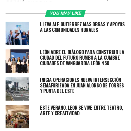
afuera de un domicilio.
Con la información proporcionada, agentes se
YOU MAY LIKE
trasladaron a la calle Rivera de la Luz, donde ubicaron a
LLEVA ALE GUTIÉRREZ MÁS OBRAS Y APOYOS
tres hombres que coincidían con las características
A LAS COMUNIDADES RURALES
señaladas.
Al aproximarse, los sujetos intentaron huir. En ese
LEÓN ABRE EL DIÁLOGO PARA CONSTRUIR LA
momento, uno de ellos sacó de entre su ropa un arma de
CIUDAD DEL FUTURO RUMBO A LA CUMBRE
fuego y apuntó hacia los oficiales y disparó,
CIUDADES DE VANGUARDIA LEÓN 450
presuntamente el cartucho se encasquilló, acto seguido
ingresó al inmueble.
INICIA OPERACIONES NUEVA INTERSECCIÓN
SEMAFORIZADA EN JUAN ALONSO DE TORRES
Ante esta acción, comenzó una persecución que
Y PUNTA DEL ESTE
continuó hacia una finca contigua. Al verse sin
posibilidad de escapar, el hombre volvió a accionar el
ESTE VERANO, LEÓN SE VIVE ENTRE TEATRO,
arma contra los policías; en un segundo intento el arma
ARTE Y CREATIVIDAD
presuntamente se volvió a encasquillar y
posteriormente logró dispararla, sin lesionar a los
oficiales.