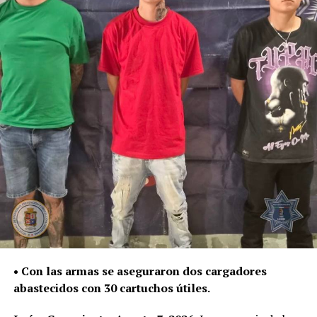
Las sustancias y el detenido quedaron a disposición de la
Fiscalía General del Estado, autoridad encargada de dar
seguimiento a las investigaciones y determinar su
situación jurídica.
De enero a julio de este año, la Policía de León ha
asegurado 187 mil 534 dosis de distintas sustancias,
como parte del trabajo para contener su posesión,
distribución y presunta venta.
La Secretaría de Seguridad, Prevención y Protección
Ciudadana continuará con la atención de reportes y la
intervención policial para retirar estas sustancias de las
calles y evitar que lleguen a niñas, niños y jóvenes.
• Con las armas se aseguraron dos cargadores
abastecidos con 30 cartuchos útiles.