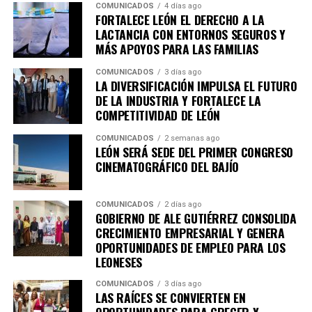
Asimismo, agradece a la ciudadanía por reportar este
COMUNICADOS
4 días ago
tipo de conductas a través de las redes sociales y los
FORTALECE LEÓN EL DERECHO A LA
LACTANCIA CON ENTORNOS SEGUROS Y
canales de emergencia 9-1-1, ya que su participación es
MÁS APOYOS PARA LAS FAMILIAS
fundamental para construir un León más seguro para
todas y todos.
COMUNICADOS
3 días ago
LA DIVERSIFICACIÓN IMPULSA EL FUTURO
DE LA INDUSTRIA Y FORTALECE LA
COMPETITIVIDAD DE LEÓN
COMUNICADOS
2 semanas ago
LEÓN SERÁ SEDE DEL PRIMER CONGRESO
CINEMATOGRÁFICO DEL BAJÍO
COMUNICADOS
2 días ago
GOBIERNO DE ALE GUTIÉRREZ CONSOLIDA
CRECIMIENTO EMPRESARIAL Y GENERA
OPORTUNIDADES DE EMPLEO PARA LOS
LEONESES
COMUNICADOS
3 días ago
LAS RAÍCES SE CONVIERTEN EN