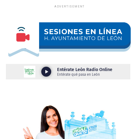
En el operativo participó personal de Policía Municipal
ADVERTISEMENT
y Policía Vial, logrando los siguientes resultados:
•⁠ ⁠18 vehículos a pensión.
•⁠ ⁠3 motocicletas a pensión.
•⁠ ⁠2 personas presentadas por conducir bajo los influjos
del alcohol
Como parte del protocolo de actuación, a los
conductores asegurados se les practicó la valoración
médica correspondiente para determinar su estado
físico.
Derivado de ello, se detectó a un conductor con aliento
alcohólico y otro en estado de ebriedad incompleta,
condiciones que representan un riesgo para quienes
conducen y para las personas que transitan por la vía
pública.
Estos operativos tienen como principal objetivo