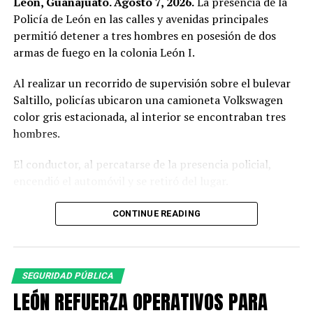
León, Guanajuato. Agosto 7, 2026.
La presencia de la
Policía de León en las calles y avenidas principales
permitió detener a tres hombres en posesión de dos
armas de fuego en la colonia León I.
Al realizar un recorrido de supervisión sobre el bulevar
Saltillo, policías ubicaron una camioneta Volkswagen
color gris estacionada, al interior se encontraban tres
hombres.
El conductor, al percatarse de la presencia policial,
encendió el automóvil y se retiró del lugar.
Al circular cerca del vehículo, los oficiales observaron a
CONTINUE READING
simple vista botellas de cerveza, por lo que le indicaron
detener la marcha ante una posible falta administrativa;
sin embargo, el conductor hizo caso omiso.
SEGURIDAD PÚBLICA
Los policías dieron seguimiento a la camioneta hasta
LEÓN REFUERZA OPERATIVOS PARA
lograr detenerla sobre el bulevar Juan Alonso de Torres.