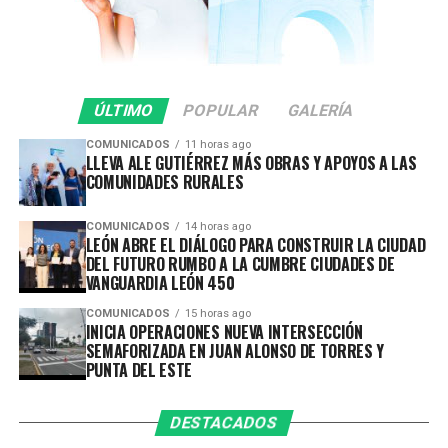
prevenir hechos de tránsito con consecuencias fatales,
inhibir conductas de riesgo y garantizar que las
vialidades sean espacios seguros para todas y todos.
En lo que va del 2026 se ha infraccionado a 442
ÚLTIMO
POPULAR
GALERÍA
vehículos por participar en arrancones.
COMUNICADOS
11 horas ago
LLEVA ALE GUTIÉRREZ MÁS OBRAS Y APOYOS A LAS
Gracias a la oportuna denuncia ciudadana y a la rápida
COMUNIDADES RURALES
respuesta de las corporaciones de seguridad, durante
esta intervención se previnieron accidentes y se evitó
COMUNICADOS
14 horas ago
que estas conductas representaran un mayor peligro
LEÓN ABRE EL DIÁLOGO PARA CONSTRUIR LA CIUDAD
para la ciudadanía.
DEL FUTURO RUMBO A LA CUMBRE CIUDADES DE
VANGUARDIA LEÓN 450
La Secretaría de Seguridad, Prevención y Protección
COMUNICADOS
15 horas ago
Ciudadana reitera que estos operativos continuarán
INICIA OPERACIONES NUEVA INTERSECCIÓN
SEMAFORIZADA EN JUAN ALONSO DE TORRES Y
realizándose de manera permanente en distintos
PUNTA DEL ESTE
puntos del municipio, con el firme compromiso de
salvaguardar la vida de las personas y fortalecer la
DESTACADOS
seguridad en las vialidades.