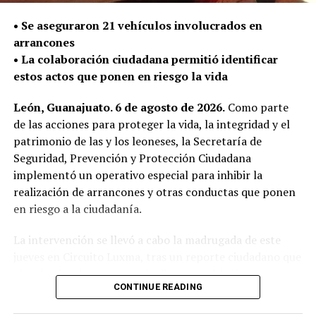
La Secretaría de Seguridad, Prevención y Protección
•⁠ ⁠Se aseguraron 21 vehículos involucrados en
Ciudadana continúa con el despliegue policial en las
arrancones
calles para detectar y retirar armas de fuego que puedan
•⁠ ⁠La colaboración ciudadana permitió identificar
ser utilizadas en la comisión de delitos y atender de
estos actos que ponen en riesgo la vida
manera oportuna los reportes de la ciudadanía.
León, Guanajuato. 6 de agosto de 2026.
Como parte
de las acciones para proteger la vida, la integridad y el
patrimonio de las y los leoneses, la Secretaría de
Seguridad, Prevención y Protección Ciudadana
implementó un operativo especial para inhibir la
realización de arrancones y otras conductas que ponen
en riesgo a la ciudadanía.
La intervención se llevó a cabo la madrugada de este
jueves en Circuito Luxma, tras un reporte ciudadano que
alertó sobre la presencia de diversos vehículos
CONTINUE READING
realizando competencias ilegales de velocidad.