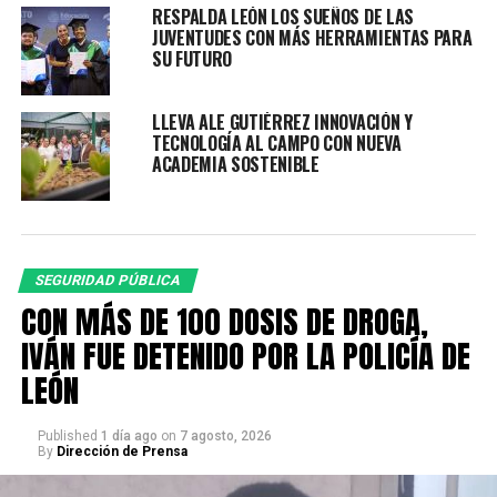
RESPALDA LEÓN LOS SUEÑOS DE LAS
JUVENTUDES CON MÁS HERRAMIENTAS PARA
Derivado de la agresión directa y ante el riesgo
SU FUTURO
inminente, los agentes repelieron el ataque, lesionando
al agresor.
LLEVA ALE GUTIÉRREZ INNOVACIÓN Y
TECNOLOGÍA AL CAMPO CON NUEVA
Posteriormente, oficiales lograron la detención de otros
ACADEMIA SOSTENIBLE
dos hombres involucrados en los hechos.
Al lugar acudieron paramédicos, quienes momentos
después confirmaron la ausencia de signos vitales del
agresor.
SEGURIDAD PÚBLICA
CON MÁS DE 100 DOSIS DE DROGA,
En la intervención se aseguró:
IVÁN FUE DETENIDO POR LA POLICÍA DE
• Un arma de fuego calibre .40 mm
• Un arma de fuego de fabricación artesanal calibre .22
LEÓN
mm
• 111 envoltorios de cristal
Published
1 día ago
on
7 agosto, 2026
By
Dirección de Prensa
• 12 dosis de piedra base
• 12 bolsas con marihuana