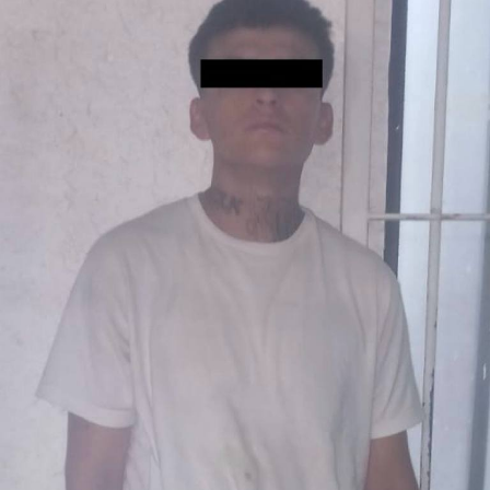
Los detenidos fueron identificados como Christian Gael
“N” y Mario Alberto “N”.
Al sitio acudieron agentes de la Agencia de Investigación
Criminal para realizar las investigaciones
correspondientes y deslindar responsabilidades
conforme a la ley.
La Secretaría de Seguridad, Prevención y Protección
Ciudadana reconoce la actuación de los oficiales, quienes
respondieron conforme a protocolo ante una agresión
directa, priorizando la protección de la ciudadanía y de
su integridad.
RELATED TOPICS:
DESTACADO
LEÓN
LOCAL
POLICÍA DE LEÓN
RESULTADOS
SEGURIDAD
UP NEXT
POR AMENAZAS, HOMICIDIO EN GRADO DE TENTATIVA EN