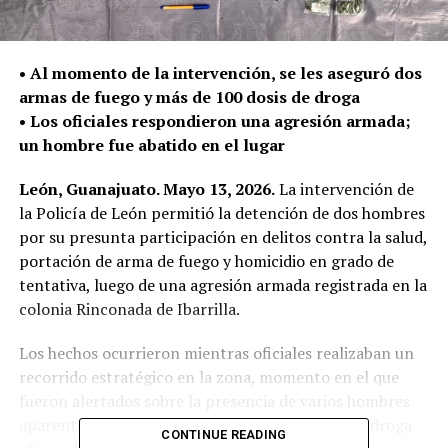
• Al momento de la intervención, se les aseguró dos
armas de fuego y más de 100 dosis de droga
• Los oficiales respondieron una agresión armada;
un hombre fue abatido en el lugar
León, Guanajuato. Mayo 13, 2026.
La intervención de
la Policía de León permitió la detención de dos hombres
por su presunta participación en delitos contra la salud,
portación de arma de fuego y homicidio en grado de
tentativa, luego de una agresión armada registrada en la
colonia Rinconada de Ibarrilla.
Los hechos ocurrieron mientras oficiales realizaban un
recorrido estratégico en la zona, momento en el que
fueron alertados sobre la presencia de varios hombres
aparentemente en posesión de diversas dosis de droga
CONTINUE READING