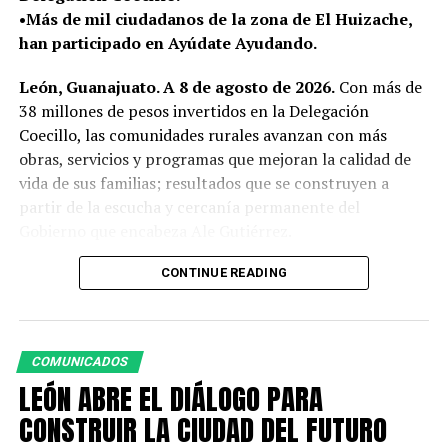
•Más de mil ciudadanos de la zona de El Huizache,
han participado en Ayúdate Ayudando.
León, Guanajuato. A 8 de agosto de 2026.
Con más de
38 millones de pesos invertidos en la Delegación
Coecillo, las comunidades rurales avanzan con más
obras, servicios y programas que mejoran la calidad de
vida de sus familias; resultados que se construyen a
partir de la escucha y cercanía permanente del
Gobierno que encabeza Ale Gutiérrez.
Como parte de esta atención cercana, la presidenta
CONTINUE READING
municipal Ale Gutiérrez, acompañada por autoridades
municipales, realizó un recorrido de supervisión por la
zona de el Huizache y Mesa de Ibarrilla para conocer de
COMUNICADOS
primera mano los avances de las obras de alumbrado
LEÓN ABRE EL DIÁLOGO PARA
público y mejoramiento de vivienda, además de escuchar
las necesidades de las familias de las comunidades.
CONSTRUIR LA CIUDAD DEL FUTURO