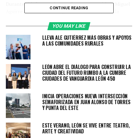
Durante el informe trimestral que presentó Luis Miguel
CONTINUE READING
Aguirre Aranda, director general de IMUVI, ante la
Comisión de Desarrollo Social, Desarrollo Rural,
Asistencia Social, Juventud, Indígenas y Afromexicanos,
YOU MAY LIKE
se destacó que mediante el programa León Hogar Digno
LLEVA ALE GUTIÉRREZ MÁS OBRAS Y APOYOS
se aprobó la regularización de 9 asentamientos en San
A LAS COMUNIDADES RURALES
Juan de Abajo, equivalente a la intervención de 477
lotes.
LEÓN ABRE EL DIÁLOGO PARA CONSTRUIR LA
Esto representa un beneficio directo para más de 1 mil
CIUDAD DEL FUTURO RUMBO A LA CUMBRE
800 leonesas y leoneses que tendrán certeza jurídica y
CIUDADES DE VANGUARDIA LEÓN 450
seguridad patrimonial para sus familias.
INICIA OPERACIONES NUEVA INTERSECCIÓN
“Una vez cumplidos los requisitos y consolidándose
SEMAFORIZADA EN JUAN ALONSO DE TORRES
los lotes en su totalidad, tendremos beneficiadas en
Y PUNTA DEL ESTE
esta primera etapa a 1 mil 862 personas de manera
directa; lo reitero, esta fue la primera etapa la que
ESTE VERANO, LEÓN SE VIVE ENTRE TEATRO,
se está informando”, comentó el titular.
ARTE Y CREATIVIDAD