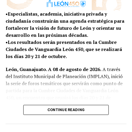
en 2024, con una inversión de más de 2.2 millones de
pesos.
•Especialistas, academia, iniciativa privada y
ciudadanía construirán una agenda estratégica para
A través de Ayúdate Ayudando se ha brindado empleo
fortalecer la visión de futuro de León y orientar su
temporal a más de mil habitantes, con un monto
desarrollo en las próximas décadas.
superior a los 4.6 millones de pesos.
•Los resultados serán presentados en la Cumbre
Ciudades de Vanguardia León 450, que se realizará
Para este 2026, las familias de la zona Huizache
los días 20 y 21 de octubre.
volvieron a participar en el programa de Presupuesto
Participativo y ganaron el proyecto “Por un mejor
León, Guanajuato. A 08 de agosto de 2026.
A través
camino de Saucillo de Ávalos a Buenos Aires”, cuya
del Instituto Municipal de Planeación (IMPLAN), inició
inversión es superior a los 2.2 millones de pesos.
la serie de foros temáticos que servirán como punto de
partida para la Cumbre Ciudades de Vanguardia León
Femia Falcón, delegada de Mesa de Ibarrilla, agradeció
450, un encuentro que reunirá los días 20 y 21 de
los apoyos municipales y reconoció la cercanía que se
octubre a especialistas locales, nacionales e
mantiene con las familias de las comunidades.
CONTINUE READING
internacionales para analizar los desafíos y
oportunidades que marcarán el futuro del municipio.
“Gracias por estar aquí, por escucharnos y estar
siempre presente en nuestras comunidades. A
Este ejercicio forma parte de la agenda impulsada por el