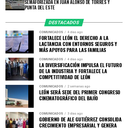
SEMAFORIZADA EN JUAN ALONSO DE TORRES Y
Desarrollo Económico- 14 de septiembre.
PUNTA DEL ESTE
Educación y Cultura- 30 de septiembre.
Las sesiones tendrán como sedes instituciones
DESTACADOS
académicas y organismos empresariales de la ciudad,
COMUNICADOS
4 días ago
entre ellos la Academia Metropolitana de Seguridad
FORTALECE LEÓN EL DERECHO A LA
Pública, CANACO Servytur León, Universidad
LACTANCIA CON ENTORNOS SEGUROS Y
MÁS APOYOS PARA LAS FAMILIAS
Iberoamericana León, Universidad La Salle Bajío,
CANACINTRA León y el Tecnológico de Monterrey
COMUNICADOS
4 días ago
Campus León, fortaleciendo el trabajo colaborativo
LA DIVERSIFICACIÓN IMPULSA EL FUTURO
DE LA INDUSTRIA Y FORTALECE LA
entre gobierno, academia, iniciativa privada y sociedad.
COMPETITIVIDAD DE LEÓN
Con esta agenda, el Sistema de Consejos y el Instituto
COMUNICADOS
2 semanas ago
Municipal de Planeación de León refrendan su
LEÓN SERÁ SEDE DEL PRIMER CONGRESO
compromiso con la participación ciudadana y la
CINEMATOGRÁFICO DEL BAJÍO
planeación estratégica como herramientas
fundamentales para construir una ciudad más
COMUNICADOS
3 días ago
competitiva, sostenible, incluyente y preparada para los
GOBIERNO DE ALE GUTIÉRREZ CONSOLIDA
retos de las próximas décadas.
CRECIMIENTO EMPRESARIAL Y GENERA