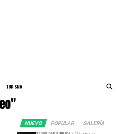
TURISMO
leo"
NUEVO
POPULAR
GALERÍA
SEGURIDAD PÚBLICA
17 horas ago