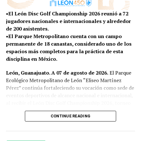
•El León Disc Golf Championship 2026 reunió a 72
jugadores nacionales e internacionales y alrededor
de 200 asistentes.
•El Parque Metropolitano cuenta con un campo
permanente de 18 canastas, considerado uno de los
espacios más completos para la práctica de esta
disciplina en México.
León, Guanajuato. A 07 de agosto de 2026.
El Parque
Ecológico Metropolitano de León “Eliseo Martínez
Pérez” continúa fortaleciendo su vocación como sede de
eventos deportivos de alcance nacional e internacional,
al recibir el León Disc Golf Championship 2026, torneo
avalado por la Professional Disc Golf Association
CONTINUE READING
(PDGA), máximo organismo rector de esta disciplina a
nivel mundial.
Durante dos jornadas de intensa competencia, el