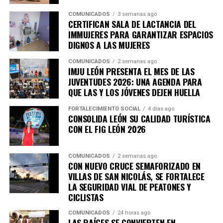
técnicas y proveeduría, para ampliar las oportunidades
de crecimiento de sus proyectos.
COMUNICADOS
3 semanas ago
CERTIFICAN SALA DE LACTANCIA DEL
IMMUJERES PARA GARANTIZAR ESPACIOS
LAS TRADICIONES TAMBIÉN GENERAN
DIGNOS A LAS MUJERES
OPORTUNIDADES
COMUNICADOS
2 semanas ago
IMJU LEÓN PRESENTA EL MES DE LAS
Como parte de la estrategia para impulsar el talento
JUVENTUDES 2026: UNA AGENDA PARA
indígena, entre junio de 2024 y julio de 2026 se
QUE LAS Y LOS JÓVENES DEJEN HUELLA
realizaron 30 exposiciones, ferias y eventos comerciales,
que registraron más de 400 participaciones de familias y
FORTALECIMIENTO SOCIAL
4 días ago
CONSOLIDA LEÓN SU CALIDAD TURÍSTICA
personas artesanas pertenecientes a los pueblos otomí,
CON EL FIG LEÓN 2026
náhuatl, mazahua, mixteco, wixárika, triqui y purépecha.
Sus productos han llegado a espacios como Plaza
COMUNICADOS
2 semanas ago
Fundadores, la Feria Estatal de León, Distrito MX,
CON NUEVO CRUCE SEMAFORIZADO EN
VILLAS DE SAN NICOLÁS, SE FORTALECE
Explora, el Zoológico de León, la explanada del Templo
LA SEGURIDAD VIAL DE PEATONES Y
Expiatorio y el Arco de la Calzada, por mencionar
CICLISTAS
algunos.
COMUNICADOS
24 horas ago
LAS RAÍCES SE CONVIERTEN EN
Al respecto, la secretaria para la Reactivación