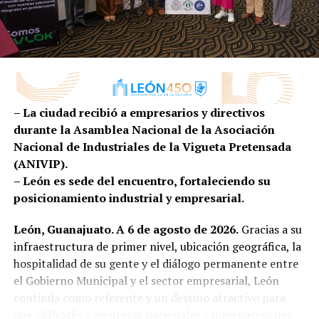
aprovechamiento responsable de los espacios naturales.
Además de recibir a miles de visitantes cada semana
para disfrutar de actividades al aire libre, el Parque
continúa fortaleciendo su infraestructura para albergar
competencias especializadas que posicionan a León en
– La ciudad recibió a empresarios y directivos
el mapa del deporte internacional.
durante la Asamblea Nacional de la Asociación
Con eventos como este, el Parque Metropolitano
Nacional de Industriales de la Vigueta Pretensada
reafirma su vocación como un espacio vivo, incluyente y
(ANIVIP).
multifuncional, donde la naturaleza y el deporte se
– León es sede del encuentro, fortaleciendo su
unen para ofrecer experiencias de calidad a visitantes
posicionamiento industrial y empresarial.
locales, nacionales e internacionales.
León, Guanajuato. A 6 de agosto de 2026.
Gracias a su
infraestructura de primer nivel, ubicación geográfica, la
hospitalidad de su gente y el diálogo permanente entre
el Gobierno Municipal y el sector empresarial, León
continúa como referente y un destino atractivo para
que MiPyMEs y empresas nacionales e internacionales