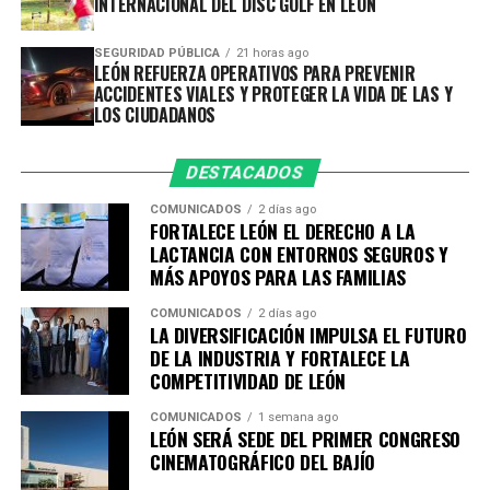
INTERNACIONAL DEL DISC GOLF EN LEÓN
en generación.
SEGURIDAD PÚBLICA
21 horas ago
En la primera fase del programa recibieron 40 horas de
LEÓN REFUERZA OPERATIVOS PARA PREVENIR
capacitación, dónde vieron desarrollo humano,
ACCIDENTES VIALES Y PROTEGER LA VIDA DE LAS Y
mercadotecnia, finanzas y ventas, con herramientas
LOS CIUDADANOS
enfocadas en fortalecer la administración y
competitividad de sus negocios.
DESTACADOS
El compañamiento no termina con la entrega de los
COMUNICADOS
2 días ago
FORTALECE LEÓN EL DERECHO A LA
certificados. En una segunda fase, los beneficiarios
LACTANCIA CON ENTORNOS SEGUROS Y
reciben consultorías personalizadas de acuerdo con las
MÁS APOYOS PARA LAS FAMILIAS
características de sus productos y las necesidades de su
emprendimiento, con temas como marketing, redes
COMUNICADOS
2 días ago
LA DIVERSIFICACIÓN IMPULSA EL FUTURO
sociales, fotografía y contenido, fijación de precios y
DE LA INDUSTRIA Y FORTALECE LA
canales de venta.
COMPETITIVIDAD DE LEÓN
Además, la estrategia contempla una tercera etapa de
COMUNICADOS
1 semana ago
LEÓN SERÁ SEDE DEL PRIMER CONGRESO
vinculación y fortalecimiento empresarial, mediante
CINEMATOGRÁFICO DEL BAJÍO
espacios de venta comercial, networking, vinculaciones