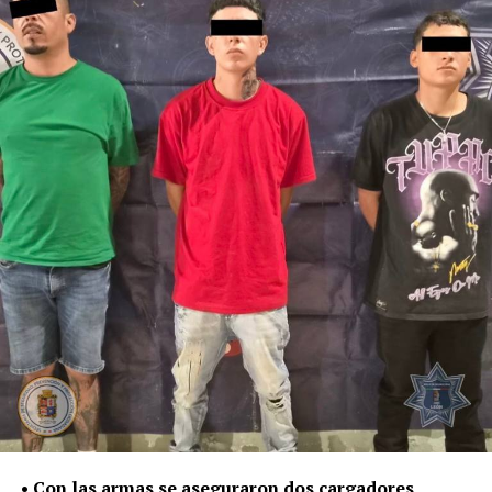
delitos y faltas administrativas.
Las sustancias y el detenido quedaron a disposición de la
Fiscalía General del Estado, autoridad encargada de dar
seguimiento a las investigaciones y determinar su
situación jurídica.
De enero a julio de este año, la Policía de León ha
asegurado 187 mil 534 dosis de distintas sustancias,
como parte del trabajo para contener su posesión,
distribución y presunta venta.
La Secretaría de Seguridad, Prevención y Protección
Ciudadana continuará con la atención de reportes y la
intervención policial para retirar estas sustancias de las
calles y evitar que lleguen a niñas, niños y jóvenes.
• Con las armas se aseguraron dos cargadores