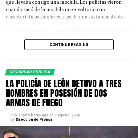
que llevaba consigo una mochila. Los policías vieron
cuando sacó de la mochila un envoltorio con
características similares a las de una sustancia ilícita.
Al acercarse para corroborar el hecho, el hombre corrió
al notar la presencia de la autoridad, por lo que los
agentes descendieron de la unidad y fueron tras él.
CONTINUE READING
A la altura de la calle Montemorelos lograron detenerlo.
Para descartar posibles fuentes de peligro, se realizó
SEGURIDAD PÚBLICA
una inspección a su persona y pertenencias, en la que
LA POLICÍA DE LEÓN DETUVO A TRES
fueron localizados 90 envoltorios con piedra base y 30
dosis de cristal.
HOMBRES EN POSESIÓN DE DOS
ARMAS DE FUEGO
La persona fue identificada como Iván Alejandro “N”,
quien quedó detenido.
Published
9 horas ago
on
7 agosto, 2026
By
Dirección de Prensa
Al consultar el registro de detenidos de la Secretaría de
Seguridad, Prevención y Protección Ciudadana, se
encontró que Iván suma 16 detenciones por distintos