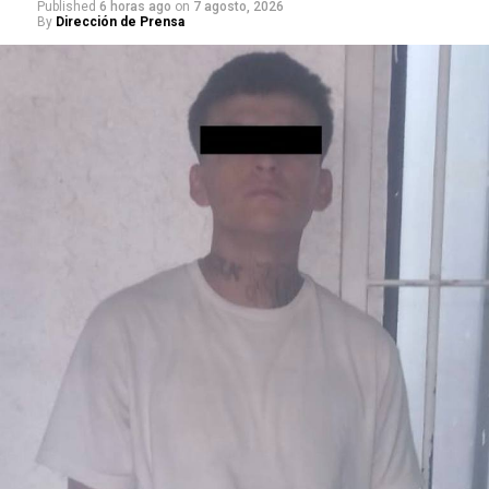
Published
6 horas ago
on
7 agosto, 2026
By
Dirección de Prensa
RELATED TOPICS:
DESTACADO
LEÓN
LOCAL
POLICÍA DE LEÓN
RESULTADOS
SEGURIDAD
UP NEXT
DOS HOMBRES ARMADOS Y EN POSESIÓN DE DROGA
FUERON DETENIDOS POR LA POLICÍA DE LEÓN
DON'T MISS
LA POLICÍA DE LEÓN ASEGURÓ MÁS DE 20 MIL LITROS DE
HIDROCARBURO; UN HOMBRE FUE DETENIDO