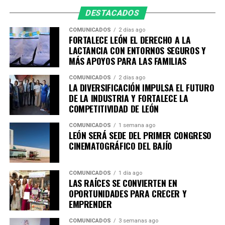
salvaguardar la vida de las personas y fortalecer la
DESTACADOS
seguridad en las vialidades.
Asimismo, agradece a la ciudadanía por reportar este
COMUNICADOS
2 días ago
FORTALECE LEÓN EL DERECHO A LA
tipo de conductas a través de las redes sociales y los
LACTANCIA CON ENTORNOS SEGUROS Y
canales de emergencia 9-1-1, ya que su participación es
MÁS APOYOS PARA LAS FAMILIAS
fundamental para construir un León más seguro para
todas y todos.
COMUNICADOS
2 días ago
LA DIVERSIFICACIÓN IMPULSA EL FUTURO
DE LA INDUSTRIA Y FORTALECE LA
COMPETITIVIDAD DE LEÓN
COMUNICADOS
1 semana ago
LEÓN SERÁ SEDE DEL PRIMER CONGRESO
CINEMATOGRÁFICO DEL BAJÍO
COMUNICADOS
1 día ago
LAS RAÍCES SE CONVIERTEN EN
OPORTUNIDADES PARA CRECER Y
EMPRENDER
COMUNICADOS
3 semanas ago