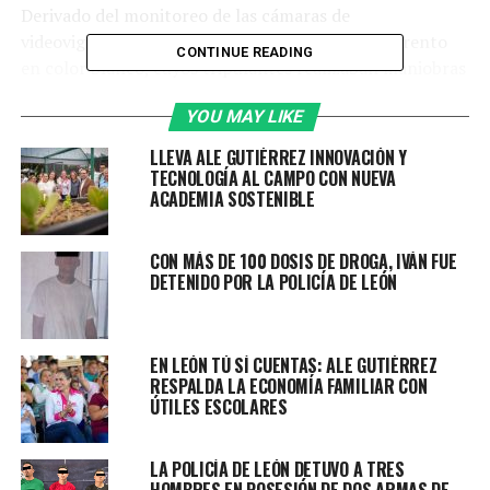
Derivado del monitoreo de las cámaras de
videovigilancia, se detectó una camioneta Kia Sorento
CONTINUE READING
en color blanco, cuyos tripulantes realizaban maniobras
que ponían en riesgo tanto su integridad como la de
YOU MAY LIKE
otras personas.
LLEVA ALE GUTIÉRREZ INNOVACIÓN Y
Ante esta situación, unidades de Policía acudieron al
TECNOLOGÍA AL CAMPO CON NUEVA
lugar para verificar el reporte e interceptar el vehículo.
ACADEMIA SOSTENIBLE
Al aproximarse para entrevistarse con los tripulantes,
CON MÁS DE 100 DOSIS DE DROGA, IVÁN FUE
agentes observaron a simple vista envoltorios con
DETENIDO POR LA POLICÍA DE LEÓN
aparente droga, motivo por el que se les pidió descender
de la unidad para realizar una inspección conforme a
protocolo.
EN LEÓN TÚ SÍ CUENTAS: ALE GUTIÉRREZ
RESPALDA LA ECONOMÍA FAMILIAR CON
De la camioneta descendieron tres hombres, a quienes
ÚTILES ESCOLARES
se les localizaron cuatro envoltorios con cristal.
LA POLICÍA DE LEÓN DETUVO A TRES
Por estos hechos fueron detenidos Mario “N”, Luis
HOMBRES EN POSESIÓN DE DOS ARMAS DE