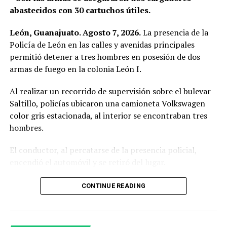
abastecidos con 30 cartuchos útiles.
León, Guanajuato. Agosto 7, 2026.
La presencia de la
Policía de León en las calles y avenidas principales
permitió detener a tres hombres en posesión de dos
armas de fuego en la colonia León I.
Al realizar un recorrido de supervisión sobre el bulevar
Saltillo, policías ubicaron una camioneta Volkswagen
color gris estacionada, al interior se encontraban tres
hombres.
El conductor, al percatarse de la presencia policial,
encendió el automóvil y se retiró del lugar.
Al circular cerca del vehículo, los oficiales observaron a
CONTINUE READING
simple vista botellas de cerveza, por lo que le indicaron
detener la marcha ante una posible falta administrativa;
sin embargo, el conductor hizo caso omiso.