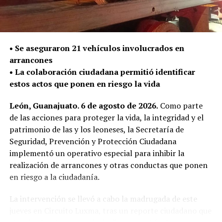
municipio; de estas, 16 fueron armas largas de uso
exclusivo del Ejército.
La Secretaría de Seguridad, Prevención y Protección
•⁠ ⁠Se aseguraron 21 vehículos involucrados en
Ciudadana continúa con el despliegue policial en las
arrancones
calles para detectar y retirar armas de fuego que puedan
•⁠ ⁠La colaboración ciudadana permitió identificar
ser utilizadas en la comisión de delitos y atender de
estos actos que ponen en riesgo la vida
manera oportuna los reportes de la ciudadanía.
León, Guanajuato. 6 de agosto de 2026.
Como parte
de las acciones para proteger la vida, la integridad y el
patrimonio de las y los leoneses, la Secretaría de
Seguridad, Prevención y Protección Ciudadana
implementó un operativo especial para inhibir la
realización de arrancones y otras conductas que ponen
en riesgo a la ciudadanía.
La intervención se llevó a cabo la madrugada de este
jueves en Circuito Luxma, tras un reporte ciudadano que