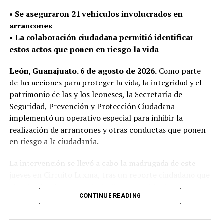
La Secretaría de Seguridad, Prevención y Protección
•⁠ ⁠Se aseguraron 21 vehículos involucrados en
Ciudadana continúa con el despliegue policial en las
arrancones
calles para detectar y retirar armas de fuego que puedan
•⁠ ⁠La colaboración ciudadana permitió identificar
ser utilizadas en la comisión de delitos y atender de
estos actos que ponen en riesgo la vida
manera oportuna los reportes de la ciudadanía.
León, Guanajuato. 6 de agosto de 2026.
Como parte
de las acciones para proteger la vida, la integridad y el
patrimonio de las y los leoneses, la Secretaría de
Seguridad, Prevención y Protección Ciudadana
implementó un operativo especial para inhibir la
realización de arrancones y otras conductas que ponen
en riesgo a la ciudadanía.
La intervención se llevó a cabo la madrugada de este
jueves en Circuito Luxma, tras un reporte ciudadano que
alertó sobre la presencia de diversos vehículos
CONTINUE READING
realizando competencias ilegales de velocidad.
En el operativo participó personal de Policía Municipal