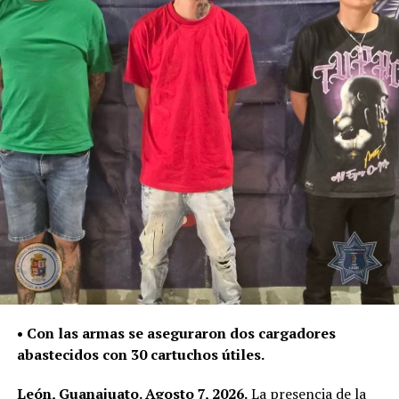
RELATED TOPICS:
DESTACADO
LEÓN
LOCAL
POLICÍA DE LEÓN
RESULTADOS
SEGURIDAD
UP NEXT
POR PRESUNTOS HECHOS DELICTIVOS, TRES HOMBRES
FUERON DETENIDOS POR LA POLICÍA DE LEÓN
DON'T MISS
LA POLICÍA DE LEÓN FRUSTRA PRESUNTA PRIVACIÓN
ILEGAL DE LA LIBERTAD; DOS HOMBRES FUERON
DETENIDOS
• Con las armas se aseguraron dos cargadores
abastecidos con 30 cartuchos útiles.
León, Guanajuato. Agosto 7, 2026.
La presencia de la