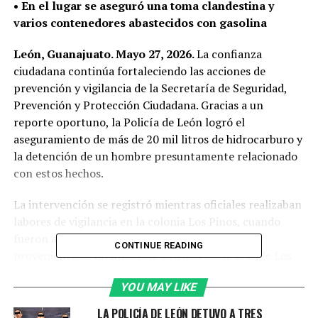
• En el lugar se aseguró una toma clandestina y
varios contenedores abastecidos con gasolina
León, Guanajuato. Mayo 27, 2026.
La confianza
ciudadana continúa fortaleciendo las acciones de
prevención y vigilancia de la Secretaría de Seguridad,
Prevención y Protección Ciudadana. Gracias a un
reporte oportuno, la Policía de León logró el
aseguramiento de más de 20 mil litros de hidrocarburo y
la detención de un hombre presuntamente relacionado
con estos hechos.
La intervención se registró mientras oficiales realizaban
labores de vigilancia en la colonia Los Pinos, cuando
fueron alertados sobre un fuerte olor a gasolina
CONTINUE READING
proveniente de un inmueble ubicado sobre la calle Los
Robles.
YOU MAY LIKE
Con la información proporcionada, policías acudieron al
LA POLICÍA DE LEÓN DETUVO A TRES