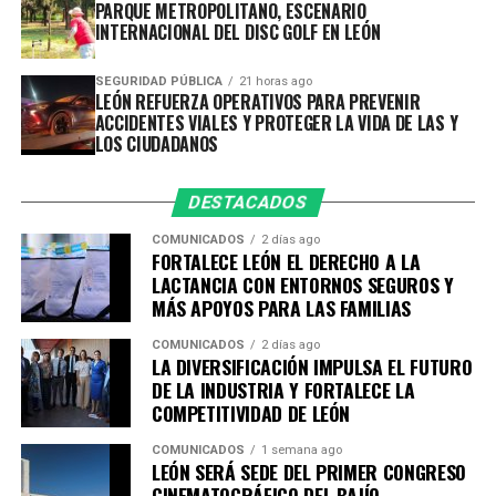
situación jurídica.
PARQUE METROPOLITANO, ESCENARIO
INTERNACIONAL DEL DISC GOLF EN LEÓN
En lo que va del año, la Policía de León ha brindado 1 mil
389 acompañamientos bancarios a ciudadanos que
SEGURIDAD PÚBLICA
21 horas ago
LEÓN REFUERZA OPERATIVOS PARA PREVENIR
solicitan apoyo para trasladarse hacia o desde una
ACCIDENTES VIALES Y PROTEGER LA VIDA DE LAS Y
sucursal bancaria. Febrero registró el mayor número,
LOS CIUDADANOS
con 212 servicios, mientras que en julio se realizaron
193 acompañamientos.
DESTACADOS
La Secretaría de Seguridad, Prevención y Protección
COMUNICADOS
2 días ago
FORTALECE LEÓN EL DERECHO A LA
Ciudadana reitera a la ciudadanía a hacer uso de este
LACTANCIA CON ENTORNOS SEGUROS Y
servicio, es gratuito y confidencial. Para solicitarlo,
MÁS APOYOS PARA LAS FAMILIAS
únicamente es necesario llamar al 9-1-1 y proporcionar
el punto donde se encuentra. Reiteramos nuestro
COMUNICADOS
2 días ago
LA DIVERSIFICACIÓN IMPULSA EL FUTURO
compromiso de velar por el patrimonio y la tranquilidad
DE LA INDUSTRIA Y FORTALECE LA
de las y los leoneses.
COMPETITIVIDAD DE LEÓN
COMUNICADOS
1 semana ago
LEÓN SERÁ SEDE DEL PRIMER CONGRESO
CINEMATOGRÁFICO DEL BAJÍO