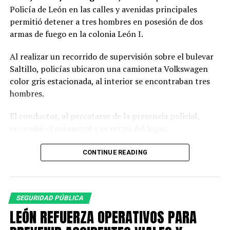
Policía de León en las calles y avenidas principales
permitió detener a tres hombres en posesión de dos
armas de fuego en la colonia León I.
Al realizar un recorrido de supervisión sobre el bulevar
Saltillo, policías ubicaron una camioneta Volkswagen
color gris estacionada, al interior se encontraban tres
hombres.
El conductor, al percatarse de la presencia policial,
encendió el automóvil y se retiró del lugar.
Al circular cerca del vehículo, los oficiales observaron a
CONTINUE READING
simple vista botellas de cerveza, por lo que le indicaron
detener la marcha ante una posible falta administrativa;
sin embargo, el conductor hizo caso omiso.
SEGURIDAD PÚBLICA
Los policías dieron seguimiento a la camioneta hasta
LEÓN REFUERZA OPERATIVOS PARA
lograr detenerla sobre el bulevar Juan Alonso de Torres.