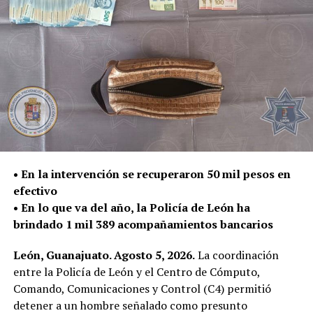
inhibir conductas de riesgo y garantizar que las
vialidades sean espacios seguros para todas y todos.
En lo que va del 2026 se ha infraccionado a 442
vehículos por participar en arrancones.
Gracias a la oportuna denuncia ciudadana y a la rápida
respuesta de las corporaciones de seguridad, durante
esta intervención se previnieron accidentes y se evitó
que estas conductas representaran un mayor peligro
• En la intervención se recuperaron 50 mil pesos en
para la ciudadanía.
efectivo
La Secretaría de Seguridad, Prevención y Protección
• En lo que va del año, la Policía de León ha
Ciudadana reitera que estos operativos continuarán
brindado 1 mil 389 acompañamientos bancarios
realizándose de manera permanente en distintos
León, Guanajuato. Agosto 5, 2026.
La coordinación
puntos del municipio, con el firme compromiso de
entre la Policía de León y el Centro de Cómputo,
salvaguardar la vida de las personas y fortalecer la
Comando, Comunicaciones y Control (C4) permitió
seguridad en las vialidades.
detener a un hombre señalado como presunto
Asimismo, agradece a la ciudadanía por reportar este