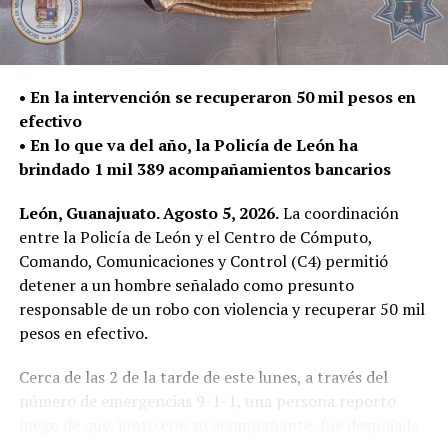
24 años, quien cuenta con 16 detenciones por faltas
administrativas y 4 por delitos, entre ellas posesión de
droga y fraude; Rogelio, de 35 años, cuenta con 7
registros en el control de detenidos; Rafael, de 49 años,
• En la intervención se recuperaron 50 mil pesos en
cuenta con 31 detenciones y Hugo Fernando, de 29
efectivo
años, cuenta con 9 detenciones.
• En lo que va del año, la Policía de León ha
brindado 1 mil 389 acompañamientos bancarios
En una intervención más en la calle Malinche y avenida
la Piscina en la colonia Los Olivos, fue detenido Ángel,
León, Guanajuato. Agosto 5, 2026.
La coordinación
de 17 años por la portación de un arma de fuego corta y
entre la Policía de León y el Centro de Cómputo,
29 cartuchos.
Comando, Comunicaciones y Control (C4) permitió
detener a un hombre señalado como presunto
En la calle del Mezquital en la colonia Lagos de Medina,
responsable de un robo con violencia y recuperar 50 mil
fueron detenidos dos hombres presuntos responsables
pesos en efectivo.
de homicidio y lesiones.
Cerca de las 2 de la tarde de este lunes, a través del
A través de un reporte al número de emergencias, se
número de emergencias 9-1-1, una persona reporto
alertó que en el lugar mencionado anteriormente se
luego de que, junto con su acompañante, fue despojada
escucharon detonaciones producidas por arma de fuego.