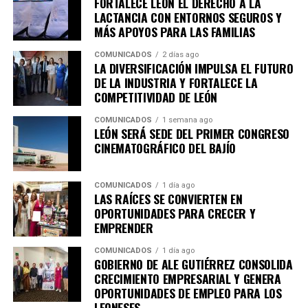
FORTALECE LEÓN EL DERECHO A LA
enero 2026 el último día de exposición.
LACTANCIA CON ENTORNOS SEGUROS Y
MÁS APOYOS PARA LAS FAMILIAS
Con este ciclo, el Instituto Cultural de León consolida su
compromiso con el fomento, la promoción y el acceso a
COMUNICADOS
2 días ago
LA DIVERSIFICACIÓN IMPULSA EL FUTURO
los derechos culturales, acercando al público a
DE LA INDUSTRIA Y FORTALECE LA
experiencias artísticas diversas y de reflexión profunda,
COMPETITIVIDAD DE LEÓN
en diálogo con uno de los festivales más importantes de
Iberoamérica.
COMUNICADOS
1 semana ago
LEÓN SERÁ SEDE DEL PRIMER CONGRESO
CINEMATOGRÁFICO DEL BAJÍO
Para conocer más detalles sobre los espacios expositivos
de CAVI y la programación especial del Cervantino en
León, se invita a seguir las cuentas en redes sociales del
COMUNICADOS
1 día ago
LAS RAÍCES SE CONVIERTEN EN
ICL, que son
@culturaleon
y
@cavileon
así como
OPORTUNIDADES PARA CRECER Y
consultar la página web oficial
www.culturaleon.com
EMPRENDER
para más detalles sobre eventos culturales en León.
COMUNICADOS
1 día ago
GOBIERNO DE ALE GUTIÉRREZ CONSOLIDA
CRECIMIENTO EMPRESARIAL Y GENERA
OPORTUNIDADES DE EMPLEO PARA LOS
LEONESES