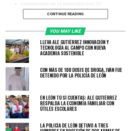
Actualmente en el municipio hay 22
bibliotecas públicas y 2 móviles.
CONTINUE READING
León, Guanajuato, a 20 de noviembre de 2024.
La
espera terminó y finalmente, la biblioteca pública
YOU MAY LIKE
Ignacio García Téllez abre sus puertas al público, ahora
LLEVA ALE GUTIÉRREZ INNOVACIÓN Y
es un espacio remodelado y digno para ofrecer a todos
TECNOLOGÍA AL CAMPO CON NUEVA
los visitantes diversas funciones, no solo en tema
ACADEMIA SOSTENIBLE
educativo, sino también en material cultural, social y
económica.
CON MÁS DE 100 DOSIS DE DROGA, IVÁN FUE
DETENIDO POR LA POLICÍA DE LEÓN
La presidenta municipal, Ale Gutiérrez, recordó la
importancia que ha tenido esta biblioteca y ahora se
renueva para ofrecer mejores experiencias a los
EN LEÓN TÚ SÍ CUENTAS: ALE GUTIÉRREZ
visitantes y que puedan aprender e imaginar nuevas
RESPALDA LA ECONOMÍA FAMILIAR CON
ideas.
ÚTILES ESCOLARES
“Hoy estamos aquí porque lo que queremos es
inspirar a que más niños lean, que imaginen, que
LA POLICÍA DE LEÓN DETUVO A TRES
HOMBRES EN POSESIÓN DE DOS ARMAS DE