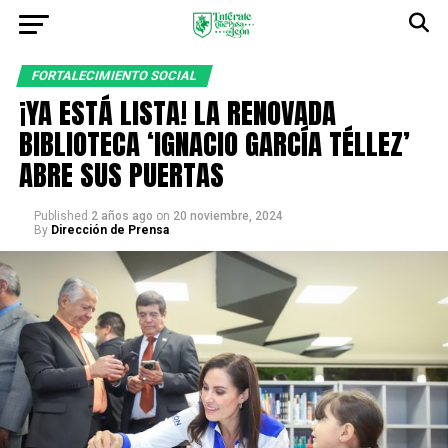
FORTALECIMIENTO SOCIAL
¡YA ESTÁ LISTA! LA RENOVADA
BIBLIOTECA ‘IGNACIO GARCÍA TÉLLEZ’
ABRE SUS PUERTAS
Published
2 años ago
on
20 noviembre, 2024
By
Dirección de Prensa