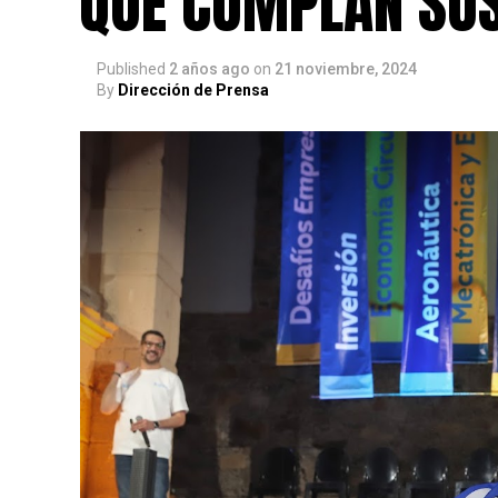
QUE CUMPLAN SU
Published
2 años ago
on
21 noviembre, 2024
By
Dirección de Prensa