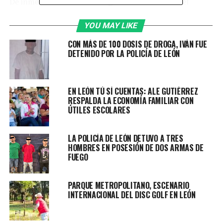
De inmediato se activó el seguimiento mediante el
sistema de videovigilancia, ubicando la unidad sobre el
bulevar Paseo de los Insurgentes.
YOU MAY LIKE
CON MÁS DE 100 DOSIS DE DROGA, IVÁN FUE
Con esta información, elementos de Policía y Policía
DETENIDO POR LA POLICÍA DE LEÓN
Vial desplegaron un operativo de búsqueda. A la altura
de la colonia Lindavista fue localizada una camioneta
que coincidía con las características señaladas.
EN LEÓN TÚ SÍ CUENTAS: ALE GUTIÉRREZ
RESPALDA LA ECONOMÍA FAMILIAR CON
Al aproximarse, los oficiales solicitaron al conductor
ÚTILES ESCOLARES
detener la marcha mediante comandos sonoros; sin
embargo, hizo caso omiso y aceleró, iniciando una
LA POLICÍA DE LEÓN DETUVO A TRES
persecución.
HOMBRES EN POSESIÓN DE DOS ARMAS DE
FUEGO
Durante su intento de huida, el conductor ingresó a
diversas colonias hasta llegar a Chapalita, donde
PARQUE METROPOLITANO, ESCENARIO
impactó algunos vehículos. Sobre el bulevar Campeche,
INTERNACIONAL DEL DISC GOLF EN LEÓN
casi esquina con San Francisco del Rincón Sur, los
tripulantes descendieron e intentaron escapar a pie,
pero metros adelante fueron alcanzados y detenidos.