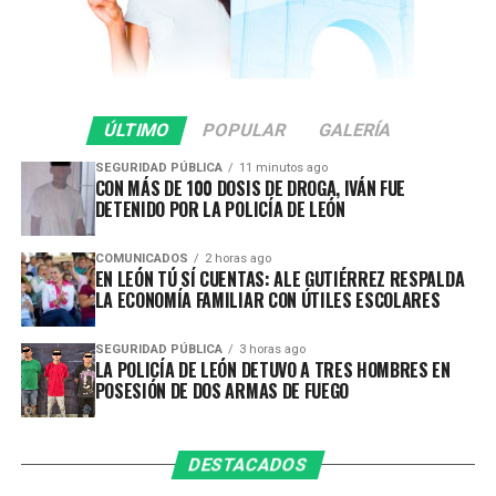
prevenir hechos de tránsito con consecuencias fatales,
inhibir conductas de riesgo y garantizar que las
vialidades sean espacios seguros para todas y todos.
En lo que va del 2026 se ha infraccionado a 442
ÚLTIMO
POPULAR
GALERÍA
vehículos por participar en arrancones.
SEGURIDAD PÚBLICA
11 minutos ago
CON MÁS DE 100 DOSIS DE DROGA, IVÁN FUE
Gracias a la oportuna denuncia ciudadana y a la rápida
DETENIDO POR LA POLICÍA DE LEÓN
respuesta de las corporaciones de seguridad, durante
esta intervención se previnieron accidentes y se evitó
COMUNICADOS
2 horas ago
que estas conductas representaran un mayor peligro
EN LEÓN TÚ SÍ CUENTAS: ALE GUTIÉRREZ RESPALDA
para la ciudadanía.
LA ECONOMÍA FAMILIAR CON ÚTILES ESCOLARES
La Secretaría de Seguridad, Prevención y Protección
SEGURIDAD PÚBLICA
3 horas ago
LA POLICÍA DE LEÓN DETUVO A TRES HOMBRES EN
Ciudadana reitera que estos operativos continuarán
POSESIÓN DE DOS ARMAS DE FUEGO
realizándose de manera permanente en distintos
puntos del municipio, con el firme compromiso de
salvaguardar la vida de las personas y fortalecer la
DESTACADOS
seguridad en las vialidades.