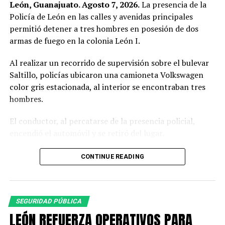
León, Guanajuato. Agosto 7, 2026.
La presencia de la
Policía de León en las calles y avenidas principales
permitió detener a tres hombres en posesión de dos
armas de fuego en la colonia León I.
Al realizar un recorrido de supervisión sobre el bulevar
Saltillo, policías ubicaron una camioneta Volkswagen
color gris estacionada, al interior se encontraban tres
hombres.
El conductor, al percatarse de la presencia policial,
encendió el automóvil y se retiró del lugar.
Al circular cerca del vehículo, los oficiales observaron a
CONTINUE READING
simple vista botellas de cerveza, por lo que le indicaron
detener la marcha ante una posible falta administrativa;
sin embargo, el conductor hizo caso omiso.
SEGURIDAD PÚBLICA
Los policías dieron seguimiento a la camioneta hasta
LEÓN REFUERZA OPERATIVOS PARA