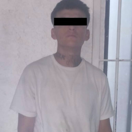
situación jurídica.
El uso estratégico de la tecnología, el monitoreo
permanente del C4 y la coordinación operativa entre las
distintas áreas de la Secretaría de Seguridad, Prevención
y Protección Ciudadana permitieron una intervención
oportuna que derivó en la detención de los presuntos
responsables, reafirmando el compromiso de actuar con
firmeza para proteger el patrimonio y la tranquilidad de
las familias leonesas.
RELATED TOPICS:
DESTACADO
LEÓN
LOCAL
POLICÍA DE LEÓN
RESULTADOS
SEGURIDAD
UP NEXT
PAREJA DE PRESUNTOS DISTRIBUIDORES DE DROGA ES
DETENIDA POR LA POLICÍA DE LEÓN CON MÁS DE 100
DOSIS
DON'T MISS