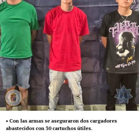
Las sustancias y el detenido quedaron a disposición de la
Fiscalía General del Estado, autoridad encargada de dar
seguimiento a las investigaciones y determinar su
situación jurídica.
De enero a julio de este año, la Policía de León ha
asegurado 187 mil 534 dosis de distintas sustancias,
como parte del trabajo para contener su posesión,
distribución y presunta venta.
La Secretaría de Seguridad, Prevención y Protección
Ciudadana continuará con la atención de reportes y la
intervención policial para retirar estas sustancias de las
calles y evitar que lleguen a niñas, niños y jóvenes.
• Con las armas se aseguraron dos cargadores
abastecidos con 30 cartuchos útiles.