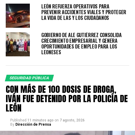
LEÓN REFUERZA OPERATIVOS PARA
PREVENIR ACCIDENTES VIALES Y PROTEGER
Los implicados fueron identificados como:
LA VIDA DE LAS Y LOS CIUDADANOS
• Daniel Ricardo “N”, originario de Nayarit
• Irving Francisco “N”, originario de Lagos de Moreno,
Jalisco
GOBIERNO DE ALE GUTIÉRREZ CONSOLIDA
CRECIMIENTO EMPRESARIAL Y GENERA
• Mario Eduardo “N”, originario de Lagos de Moreno,
OPORTUNIDADES DE EMPLEO PARA LOS
Jalisco
LEONESES
Durante la inspección se les aseguró:
1. Un arma de fuego tipo escuadra calibre 9 mm
2. Un cargador abastecido con 11 cartuchos útiles
SEGURIDAD PÚBLICA
3. 15 envoltorios de marihuana
CON MÁS DE 100 DOSIS DE DROGA,
4. Dos teléfonos celulares
IVÁN FUE DETENIDO POR LA POLICÍA DE
5. Llaves de un vehículo Volkswagen
LEÓN
Se presume que los detenidos podrían estar
relacionados con el robo de vehículos; será la Fiscalía
Published
11 minutos ago
on
7 agosto, 2026
By
Dirección de Prensa
General de la República la instancia encargada de
continuar con las investigaciones y determinar su