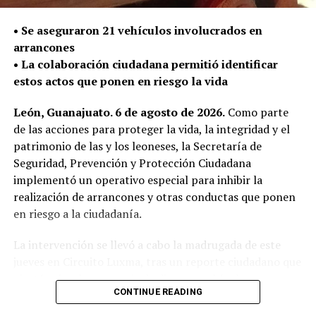
La Secretaría de Seguridad, Prevención y Protección
•⁠ ⁠Se aseguraron 21 vehículos involucrados en
Ciudadana continúa con el despliegue policial en las
arrancones
calles para detectar y retirar armas de fuego que puedan
•⁠ ⁠La colaboración ciudadana permitió identificar
ser utilizadas en la comisión de delitos y atender de
estos actos que ponen en riesgo la vida
manera oportuna los reportes de la ciudadanía.
León, Guanajuato. 6 de agosto de 2026.
Como parte
de las acciones para proteger la vida, la integridad y el
patrimonio de las y los leoneses, la Secretaría de
Seguridad, Prevención y Protección Ciudadana
implementó un operativo especial para inhibir la
realización de arrancones y otras conductas que ponen
en riesgo a la ciudadanía.
La intervención se llevó a cabo la madrugada de este
jueves en Circuito Luxma, tras un reporte ciudadano que
alertó sobre la presencia de diversos vehículos
CONTINUE READING
realizando competencias ilegales de velocidad.