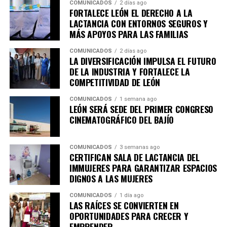
Asimismo, agradece a la ciudadanía por reportar este
COMUNICADOS
2 días ago
FORTALECE LEÓN EL DERECHO A LA
tipo de conductas a través de las redes sociales y los
LACTANCIA CON ENTORNOS SEGUROS Y
canales de emergencia 9-1-1, ya que su participación es
MÁS APOYOS PARA LAS FAMILIAS
fundamental para construir un León más seguro para
todas y todos.
COMUNICADOS
2 días ago
LA DIVERSIFICACIÓN IMPULSA EL FUTURO
DE LA INDUSTRIA Y FORTALECE LA
COMPETITIVIDAD DE LEÓN
COMUNICADOS
1 semana ago
LEÓN SERÁ SEDE DEL PRIMER CONGRESO
CINEMATOGRÁFICO DEL BAJÍO
COMUNICADOS
3 semanas ago
CERTIFICAN SALA DE LACTANCIA DEL
IMMUJERES PARA GARANTIZAR ESPACIOS
DIGNOS A LAS MUJERES
COMUNICADOS
1 día ago
LAS RAÍCES SE CONVIERTEN EN
OPORTUNIDADES PARA CRECER Y
EMPRENDER