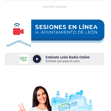
En el operativo participó personal de Policía Municipal
ADVERTISEMENT
y Policía Vial, logrando los siguientes resultados:
•⁠ ⁠18 vehículos a pensión.
•⁠ ⁠3 motocicletas a pensión.
•⁠ ⁠2 personas presentadas por conducir bajo los influjos
del alcohol
Como parte del protocolo de actuación, a los
conductores asegurados se les practicó la valoración
médica correspondiente para determinar su estado
físico.
Derivado de ello, se detectó a un conductor con aliento
alcohólico y otro en estado de ebriedad incompleta,
condiciones que representan un riesgo para quienes
conducen y para las personas que transitan por la vía
pública.
Estos operativos tienen como principal objetivo