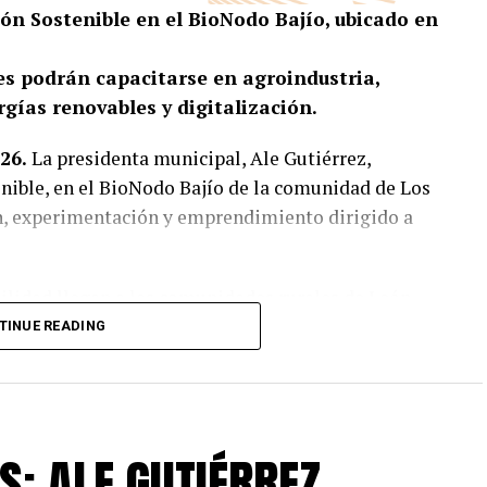
ón Sostenible en el BioNodo Bajío, ubicado en
s podrán capacitarse en agroindustria,
rgías renovables y digitalización.
26.
La presidenta municipal, Ale Gutiérrez,
nible, en el BioNodo Bajío de la comunidad de Los
n, experimentación y emprendimiento dirigido a
bilidad llegan a las comunidades rurales de León
rar nuevas oportunidades de desarrollo. Ubicada en
TINUE READING
 acercará a jóvenes, productores y emprendedores
us procesos, elevar la productividad, fortalecer la
r alternativas de crecimiento económico desde sus
S: ALE GUTIÉRREZ