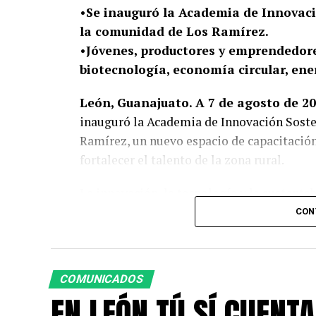
•Se inauguró la Academia de Innovaci
la comunidad de Los Ramírez.
•Jóvenes, productores y emprendedore
biotecnología, economía circular, ene
León, Guanajuato. A 7 de agosto de 20
inauguró la Academia de Innovación Soste
Ramírez, un nuevo espacio de capacitació
fortalecer el talento de la zona rural.
La innovación, la tecnología y la sustenta
para convertir ideas en soluciones y gene
CON
la comunidad de Los Ramírez, la Academia
herramientas especializadas para mejorar s
vocación agroindustrial de la zona y crea
COMUNICADOS
propias comunidades.
EN LEÓN TÚ SÍ CUENTA