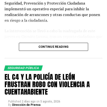
Seguridad, Prevención y Protección Ciudadana
implementó un operativo especial para inhibir la
realización de arrancones y otras conductas que ponen
en riesgo a la ciudadanía.
La intervención se llevó a cabo la madrugada de este
jueves en Circuito Luxma, tras un reporte ciudadano que
alertó sobre la presencia de diversos vehículos
CONTINUE READING
realizando competencias ilegales de velocidad.
En el operativo participó personal de Policía Municipal
y Policía Vial, logrando los siguientes resultados:
SEGURIDAD PÚBLICA
•⁠ ⁠18 vehículos a pensión.
EL C4 Y LA POLICÍA DE LEÓN
•⁠ ⁠3 motocicletas a pensión.
•⁠ ⁠2 personas presentadas por conducir bajo los influjos
FRUSTRAN ROBO CON VIOLENCIA A
del alcohol
CUENTAHABIENTE
Como parte del protocolo de actuación, a los
Published
2 días ago
on
5 agosto, 2026
conductores asegurados se les practicó la valoración
By
Dirección de Prensa