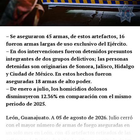
Los oficiales le cerraron el paso al conductor y le
solicitaron descender de la unidad. Conforme a
protocolo, se realizó una inspección, en la que fueron
localizados 50 mil pesos en efectivo.
– Se aseguraron 45 armas, de estos artefactos, 16
fueron armas largas de uso exclusivo del Ejército.
Los afectados reconocieron al hombre como el presunto
– En dos intervenciones fueron detenidos presuntos
responsable, por lo que fue detenido Rodrigo Israel “N”
integrantes de dos grupos delictivos; las personas
y puesto a disposición de la Fiscalía General del Estado,
detenidas son originarias de Sonora, Jalisco, Hidalgo
autoridad que dará seguimiento y determinará su
y Ciudad de México. En estos hechos fueron
situación jurídica.
aseguradas 18 armas de alto poder.
– De enero a julio, los homicidios dolosos
En lo que va del año, la Policía de León ha brindado 1 mil
disminuyeron 12.36% en comparación con el mismo
389 acompañamientos bancarios a ciudadanos que
periodo de 2025.
solicitan apoyo para trasladarse hacia o desde una
sucursal bancaria. Febrero registró el mayor número,
León, Guanajuato. A 05 de agosto de 2026.
Julio cerró
con 212 servicios, mientras que en julio se realizaron
con el mayor número de armas de fuego aseguradas en
193 acompañamientos.
un solo mes en León, con 45 artefactos retirados de las
calles por la Policía de León. La cifra es resultado de los