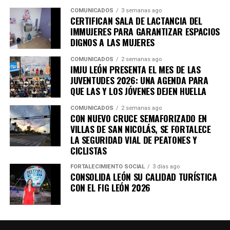
– Robo de vehículo: -24.29%
COMUNICADOS
3 semanas ago
CERTIFICAN SALA DE LACTANCIA DEL
La Secretaría de Seguridad, Prevención y Protección
IMMUJERES PARA GARANTIZAR ESPACIOS
Ciudadana mantiene el despliegue operativo para
DIGNOS A LAS MUJERES
detener a quienes delinquen, retirar de las calles armas y
COMUNICADOS
2 semanas ago
objetos utilizados para cometer delitos y responder con
IMJU LEÓN PRESENTA EL MES DE LAS
firmeza ante cualquier hecho que ponga en riesgo la
JUVENTUDES 2026: UNA AGENDA PARA
seguridad y tranquilidad de las y los leoneses.
QUE LAS Y LOS JÓVENES DEJEN HUELLA
COMUNICADOS
2 semanas ago
CON NUEVO CRUCE SEMAFORIZADO EN
VILLAS DE SAN NICOLÁS, SE FORTALECE
LA SEGURIDAD VIAL DE PEATONES Y
CICLISTAS
FORTALECIMIENTO SOCIAL
3 días ago
CONSOLIDA LEÓN SU CALIDAD TURÍSTICA
CON EL FIG LEÓN 2026