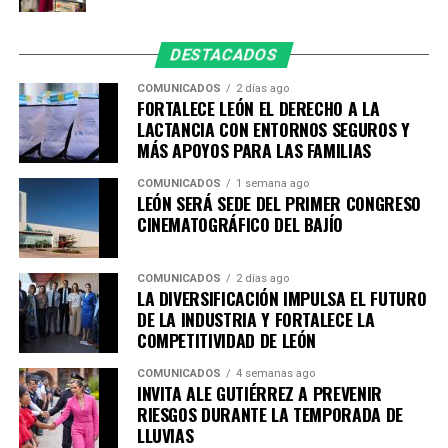
motocicletas, 33 autos y camionetas, un tractocamión y
dos camiones.
DESTACADOS
Esta cifra se suma a los 871 vehículos con reporte de
COMUNICADOS
2 días ago
robo recuperados, durante el año, en su mayoría fueron
FORTALECE LEÓN EL DERECHO A LA
LACTANCIA CON ENTORNOS SEGUROS Y
motocicletas con 552 unidades aseguradas.
MÁS APOYOS PARA LAS FAMILIAS
En lo que va del 206, los resultados también se reflejan
COMUNICADOS
1 semana ago
en los principales indicadores delictivos. De enero a
LEÓN SERÁ SEDE DEL PRIMER CONGRESO
julio, los homicidios dolosos disminuyeron en promedio
CINEMATOGRÁFICO DEL BAJÍO
12% respecto al mismo periodo de 2025.
COMUNICADOS
2 días ago
En este lapso, los homicidios dolosos pasaron de 348
LA DIVERSIFICACIÓN IMPULSA EL FUTURO
casos en 2025 a 305 en 2026, lo que representa una
DE LA INDUSTRIA Y FORTALECE LA
disminución de 12.36% Asimismo, en este periodo se
COMPETITIVIDAD DE LEÓN
registraron disminuciones en delitos patrimoniales:
COMUNICADOS
4 semanas ago
INVITA ALE GUTIÉRREZ A PREVENIR
– Robo a casa habitación: -21.51%.
RIESGOS DURANTE LA TEMPORADA DE
– Robo a transeúnte: -14.67%
LLUVIAS