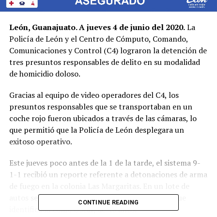
León, Guanajuato. A jueves 4 de junio del 2020.
La
Policía de León y el Centro de Cómputo, Comando,
Comunicaciones y Control (C4) lograron la detención de
tres presuntos responsables de delito en su modalidad
de homicidio doloso.
Gracias al equipo de video operadores del C4, los
presuntos responsables que se transportaban en un
coche rojo fueron ubicados a través de las cámaras, lo
que permitió que la Policía de León desplegara un
exitoso operativo.
Este jueves poco antes de la 1 de la tarde, el sistema 9-
1-1 recibió un reporte referente a detonaciones de arma
de fuego en la colonia Las Margaritas. En un lote de
autos se localizó a una persona sin vida, la cual fue
CONTINUE READING
identificada como Óscar, de 40 años.