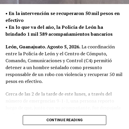
esta intervención se previnieron accidentes y se evitó
que estas conductas representaran un mayor peligro
• En la intervención se recuperaron 50 mil pesos en
para la ciudadanía.
efectivo
La Secretaría de Seguridad, Prevención y Protección
• En lo que va del año, la Policía de León ha
Ciudadana reitera que estos operativos continuarán
brindado 1 mil 389 acompañamientos bancarios
realizándose de manera permanente en distintos
León, Guanajuato. Agosto 5, 2026.
La coordinación
puntos del municipio, con el firme compromiso de
entre la Policía de León y el Centro de Cómputo,
salvaguardar la vida de las personas y fortalecer la
Comando, Comunicaciones y Control (C4) permitió
seguridad en las vialidades.
detener a un hombre señalado como presunto
Asimismo, agradece a la ciudadanía por reportar este
responsable de un robo con violencia y recuperar 50 mil
tipo de conductas a través de las redes sociales y los
pesos en efectivo.
canales de emergencia 9-1-1, ya que su participación es
fundamental para construir un León más seguro para
Cerca de las 2 de la tarde de este lunes, a través del
todas y todos.
número de emergencias 9-1-1, una persona reporto
luego de que, junto con su acompañante, fue despojada
de dinero en efectivo a la altura del bulevar Paseo de los
CONTINUE READING
Insurgentes.