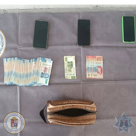
médica correspondiente para determinar su estado
físico.
Derivado de ello, se detectó a un conductor con aliento
alcohólico y otro en estado de ebriedad incompleta,
condiciones que representan un riesgo para quienes
conducen y para las personas que transitan por la vía
pública.
Estos operativos tienen como principal objetivo
prevenir hechos de tránsito con consecuencias fatales,
inhibir conductas de riesgo y garantizar que las
vialidades sean espacios seguros para todas y todos.
En lo que va del 2026 se ha infraccionado a 442
vehículos por participar en arrancones.
Gracias a la oportuna denuncia ciudadana y a la rápida
respuesta de las corporaciones de seguridad, durante