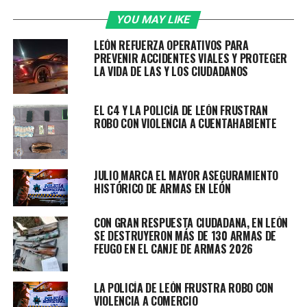
De acuerdo a testigos del hecho, varios hombres
YOU MAY LIKE
ingresaron al negocio y dispararon en contra de la
LEÓN REFUERZA OPERATIVOS PARA
víctima para después huir en un automóvil rojo con
PREVENIR ACCIDENTES VIALES Y PROTEGER
características de un Tsuru.
LA VIDA DE LAS Y LOS CIUDADANOS
El equipo de monitoristas del C4 observó un vehículo
EL C4 Y LA POLICÍA DE LEÓN FRUSTRAN
similar sobre el bulevar Timoteo Lozano, por lo que le
ROBO CON VIOLENCIA A CUENTAHABIENTE
dieron seguimiento y avisaron a las unidades de Policía
que ya desplegaban un operativo en la zona.
JULIO MARCA EL MAYOR ASEGURAMIENTO
Policías de León se acercaron al Tsuru rojo parecido al
HISTÓRICO DE ARMAS EN LEÓN
que utilizaron los presuntos responsables del homicidio
y pidieron a los tripulantes detener la marcha. Al ser
CON GRAN RESPUESTA CIUDADANA, EN LEÓN
ignorados, iniciaron una persecución que concluyó en la
SE DESTRUYERON MÁS DE 130 ARMAS DE
colonia Refugio de San José.
FEUGO EN EL CANJE DE ARMAS 2026
En la calle San José de Buenavista, tres hombres bajaron
LA POLICÍA DE LEÓN FRUSTRA ROBO CON
del auto y trataron de huir corriendo pero fueron
VIOLENCIA A COMERCIO
detenidos en una gran reacción de los policías leoneses.