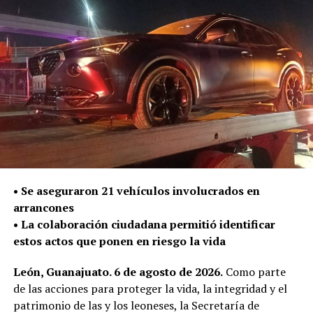
UP NEXT
Tres presuntos cristaleros son capturados por la Policía
de León
DON'T MISS
Club Rotario de León dona gel antibacterial para el
cuidado de los cuerpos de seguridad pública
•⁠ ⁠Se aseguraron 21 vehículos involucrados en
arrancones
•⁠ ⁠La colaboración ciudadana permitió identificar
estos actos que ponen en riesgo la vida
León, Guanajuato. 6 de agosto de 2026.
Como parte
de las acciones para proteger la vida, la integridad y el
patrimonio de las y los leoneses, la Secretaría de