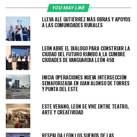
Conforme a los protocolos de actuación, se les realizó
YOU MAY LIKE
una inspección, localizando:
LLEVA ALE GUTIÉRREZ MÁS OBRAS Y APOYOS
• 70 dosis de cristal
A LAS COMUNIDADES RURALES
• 44 bolsas con marihuana
• 37 envoltorios de piedra base
• 37 dosis de cocaína
LEÓN ABRE EL DIÁLOGO PARA CONSTRUIR LA
• Dos teléfonos celulares
CIUDAD DEL FUTURO RUMBO A LA CUMBRE
CIUDADES DE VANGUARDIA LEÓN 450
Por estos hechos fueron detenidos Ulises “N” y José “N”.
INICIA OPERACIONES NUEVA INTERSECCIÓN
Las sustancias aseguradas y los detenidos quedaron a
SEMAFORIZADA EN JUAN ALONSO DE TORRES
disposición de la Fiscalía General del Estado, autoridad
Y PUNTA DEL ESTE
encargada de determinar su situación jurídica.
La Secretaría de Seguridad, Prevención y Protección
ESTE VERANO, LEÓN SE VIVE ENTRE TEATRO,
ARTE Y CREATIVIDAD
Ciudadana continúa retirando sustancias ilícitas de las
calles. Tan solo en el primer mes del año se aseguraron
más de 16 mil dosis de droga, resultado del trabajo
operativo y la coordinación para prevenir la distribución
RESPALDA LEÓN LOS SUEÑOS DE LAS