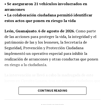
La Secretaría de Seguridad, Prevención y Protección
•⁠ ⁠Se aseguraron 21 vehículos involucrados en
Ciudadana continúa con el despliegue policial en las
arrancones
calles para detectar y retirar armas de fuego que puedan
•⁠ ⁠La colaboración ciudadana permitió identificar
ser utilizadas en la comisión de delitos y atender de
estos actos que ponen en riesgo la vida
manera oportuna los reportes de la ciudadanía.
León, Guanajuato. 6 de agosto de 2026.
Como parte
de las acciones para proteger la vida, la integridad y el
patrimonio de las y los leoneses, la Secretaría de
Seguridad, Prevención y Protección Ciudadana
implementó un operativo especial para inhibir la
realización de arrancones y otras conductas que ponen
en riesgo a la ciudadanía.
La intervención se llevó a cabo la madrugada de este
jueves en Circuito Luxma, tras un reporte ciudadano que
alertó sobre la presencia de diversos vehículos
CONTINUE READING
realizando competencias ilegales de velocidad.
En el operativo participó personal de Policía Municipal