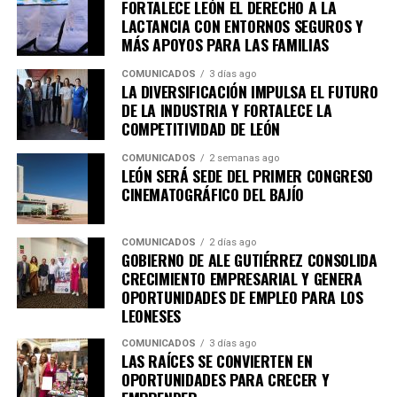
tipo de conductas a través de las redes sociales y los
FORTALECE LEÓN EL DERECHO A LA
LACTANCIA CON ENTORNOS SEGUROS Y
canales de emergencia 9-1-1, ya que su participación es
MÁS APOYOS PARA LAS FAMILIAS
fundamental para construir un León más seguro para
todas y todos.
COMUNICADOS
3 días ago
LA DIVERSIFICACIÓN IMPULSA EL FUTURO
DE LA INDUSTRIA Y FORTALECE LA
COMPETITIVIDAD DE LEÓN
COMUNICADOS
2 semanas ago
LEÓN SERÁ SEDE DEL PRIMER CONGRESO
CINEMATOGRÁFICO DEL BAJÍO
COMUNICADOS
2 días ago
GOBIERNO DE ALE GUTIÉRREZ CONSOLIDA
CRECIMIENTO EMPRESARIAL Y GENERA
OPORTUNIDADES DE EMPLEO PARA LOS
LEONESES
COMUNICADOS
3 días ago
LAS RAÍCES SE CONVIERTEN EN
OPORTUNIDADES PARA CRECER Y