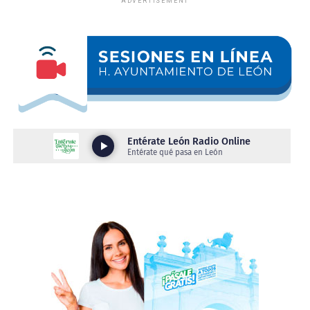
ADVERTISEMENT
y Policía Vial, logrando los siguientes resultados:
•⁠ ⁠18 vehículos a pensión.
•⁠ ⁠3 motocicletas a pensión.
•⁠ ⁠2 personas presentadas por conducir bajo los influjos
del alcohol
Como parte del protocolo de actuación, a los
conductores asegurados se les practicó la valoración
médica correspondiente para determinar su estado
físico.
Derivado de ello, se detectó a un conductor con aliento
alcohólico y otro en estado de ebriedad incompleta,
condiciones que representan un riesgo para quienes
conducen y para las personas que transitan por la vía
pública.
Estos operativos tienen como principal objetivo
prevenir hechos de tránsito con consecuencias fatales,