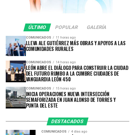
inhibir conductas de riesgo y garantizar que las
vialidades sean espacios seguros para todas y todos.
En lo que va del 2026 se ha infraccionado a 442
ÚLTIMO
POPULAR
GALERÍA
vehículos por participar en arrancones.
COMUNICADOS
11 horas ago
LLEVA ALE GUTIÉRREZ MÁS OBRAS Y APOYOS A LAS
Gracias a la oportuna denuncia ciudadana y a la rápida
COMUNIDADES RURALES
respuesta de las corporaciones de seguridad, durante
esta intervención se previnieron accidentes y se evitó
COMUNICADOS
14 horas ago
que estas conductas representaran un mayor peligro
LEÓN ABRE EL DIÁLOGO PARA CONSTRUIR LA CIUDAD
para la ciudadanía.
DEL FUTURO RUMBO A LA CUMBRE CIUDADES DE
VANGUARDIA LEÓN 450
La Secretaría de Seguridad, Prevención y Protección
COMUNICADOS
15 horas ago
Ciudadana reitera que estos operativos continuarán
INICIA OPERACIONES NUEVA INTERSECCIÓN
SEMAFORIZADA EN JUAN ALONSO DE TORRES Y
realizándose de manera permanente en distintos
PUNTA DEL ESTE
puntos del municipio, con el firme compromiso de
salvaguardar la vida de las personas y fortalecer la
DESTACADOS
seguridad en las vialidades.
Asimismo, agradece a la ciudadanía por reportar este
COMUNICADOS
4 días ago