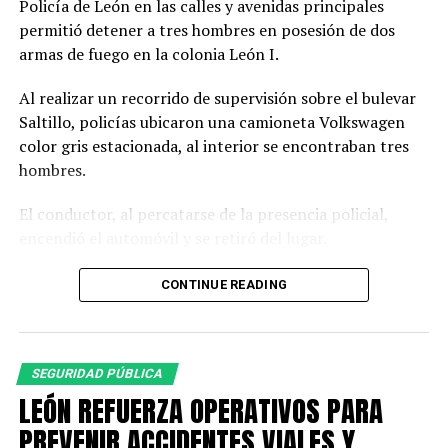
Policía de León en las calles y avenidas principales
permitió detener a tres hombres en posesión de dos
armas de fuego en la colonia León I.
Al realizar un recorrido de supervisión sobre el bulevar
Saltillo, policías ubicaron una camioneta Volkswagen
color gris estacionada, al interior se encontraban tres
hombres.
El conductor, al percatarse de la presencia policial,
encendió el automóvil y se retiró del lugar.
Al circular cerca del vehículo, los oficiales observaron a
CONTINUE READING
simple vista botellas de cerveza, por lo que le indicaron
detener la marcha ante una posible falta administrativa;
sin embargo, el conductor hizo caso omiso.
SEGURIDAD PÚBLICA
Los policías dieron seguimiento a la camioneta hasta
LEÓN REFUERZA OPERATIVOS PARA
lograr detenerla sobre el bulevar Juan Alonso de Torres.
PREVENIR ACCIDENTES VIALES Y
A los tripulantes se les solicitó descender para realizar