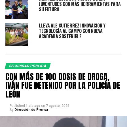
JUVENTUDES CON MÁS HERRAMIENTAS PARA
de estas sustancias.
SU FUTURO
La SSPPC mantiene firme su compromiso de combatir la
delincuencia y fortalecer la tranquilidad en las colonias
LLEVA ALE GUTIÉRREZ INNOVACIÓN Y
TECNOLOGÍA AL CAMPO CON NUEVA
y comunidades del municipio.
ACADEMIA SOSTENIBLE
RELATED TOPICS:
DESTACADO
LEÓN
LOCAL
POLICÍA DE LEÓN
RESULTADOS
SEGURIDAD
UP NEXT
ATIENDEN AUTORIDADES MUNICIPALES INCENDIOS EN ZONA
SEGURIDAD PÚBLICA
RURAL
CON MÁS DE 100 DOSIS DE DROGA,
IVÁN FUE DETENIDO POR LA POLICÍA DE
DON'T MISS
PAREJA DE PRESUNTOS DISTRIBUIDORES DE DROGA ES
LEÓN
DETENIDA POR LA POLICÍA DE LEÓN CON MÁS DE 100
DOSIS
Published
1 día ago
on
7 agosto, 2026
By
Dirección de Prensa