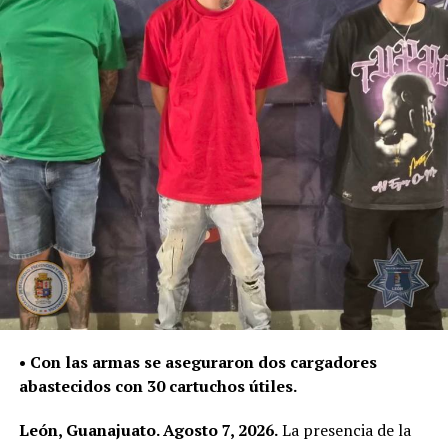
Fiscalía General del Estado, autoridad encargada de dar
seguimiento a las investigaciones y determinar su
situación jurídica.
De enero a julio de este año, la Policía de León ha
asegurado 187 mil 534 dosis de distintas sustancias,
como parte del trabajo para contener su posesión,
distribución y presunta venta.
La Secretaría de Seguridad, Prevención y Protección
Ciudadana continuará con la atención de reportes y la
intervención policial para retirar estas sustancias de las
calles y evitar que lleguen a niñas, niños y jóvenes.
• Con las armas se aseguraron dos cargadores
abastecidos con 30 cartuchos útiles.
León, Guanajuato. Agosto 7, 2026.
La presencia de la