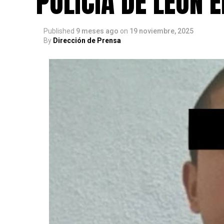
POLICÍA DE LEÓN 
Published
9 meses ago
on
19 noviembre, 2025
By
Dirección de Prensa