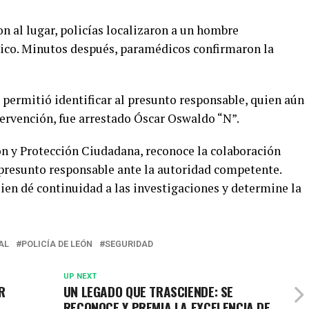
on al lugar, policías localizaron a un hombre
dico. Minutos después, paramédicos confirmaron la
e permitió identificar al presunto responsable, quien aún
tervención, fue arrestado Óscar Oswaldo “N”.
ón y Protección Ciudadana, reconoce la colaboración
presunto responsable ante la autoridad competente.
uien dé continuidad a las investigaciones y determine la
AL
POLICÍA DE LEÓN
SEGURIDAD
UP NEXT
R
UN LEGADO QUE TRASCIENDE: SE
RECONOCE Y PREMIA LA EXCELENCIA DE