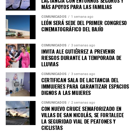
LACTANCIA CON ENTORNOS SEGUROS Y
MÁS APOYOS PARA LAS FAMILIAS
Como parte de esta estrategia, 27 de las 37
COMUNICADOS
1 semana ago
dependencias y entidades de la Administración Pública
LEÓN SERÁ SEDE DEL PRIMER CONGRESO
Municipal cuentan ya con 29 salas de lactancia, donde
CINEMATOGRÁFICO DEL BAJÍO
servidoras públicas y ciudadanía pueden alimentar o
extraer leche materna en espacios privados, higiénicos y
COMUNICADOS
3 semanas ago
seguros.
INVITA ALE GUTIÉRREZ A PREVENIR
RIESGOS DURANTE LA TEMPORADA DE
Estas acciones se complementan con programas como
LLUVIAS
la guardería nocturna y la ampliación de horarios en las
COMUNICADOS
3 semanas ago
estancias infantiles, fortaleciendo la conciliación entre
CERTIFICAN SALA DE LACTANCIA DEL
la vida laboral y familiar y generando condiciones que
IMMUJERES PARA GARANTIZAR ESPACIOS
favorecen el desarrollo de la primera infancia.
DIGNOS A LAS MUJERES
Durante el foro, el Sistema DIF León y la organización
COMUNICADOS
2 semanas ago
CON NUEVO CRUCE SEMAFORIZADO EN
PILU Lactancia Internacional, realizaron la entrega
VILLAS DE SAN NICOLÁS, SE FORTALECE
simbólica de 50 kits de inicio para la lactancia materna a
LA SEGURIDAD VIAL DE PEATONES Y
mujeres con embarazo avanzado, además de 50
CICLISTAS
valoraciones clínicas especializadas en lactancia, que