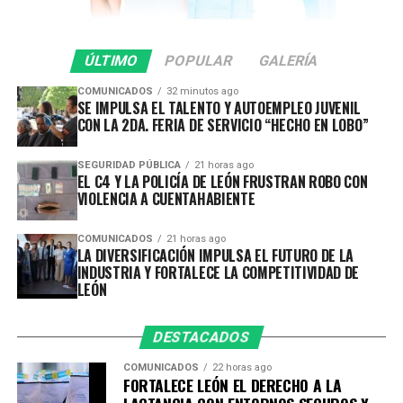
municipal, Ale Gutiérrez, ponemos a las personas en
proveeduría cada vez más competitiva, diversificada y
el centro de las decisiones; es por ello que
preparada para conquistar nuevos mercados.
transformamos la atención de la primera infancia de
ÚLTIMO
POPULAR
GALERÍA
una tarea social a una política pública efectiva”,
COMUNICADOS
32 minutos ago
comentó.
SE IMPULSA EL TALENTO Y AUTOEMPLEO JUVENIL
CON LA 2DA. FERIA DE SERVICIO “HECHO EN LOBO”
Por su parte, la secretaria ejecutiva de SIPINNA León,
Alina Hernández, subrayó que garantizar entornos
SEGURIDAD PÚBLICA
21 horas ago
EL C4 Y LA POLICÍA DE LEÓN FRUSTRAN ROBO CON
adecuados para la lactancia es una responsabilidad
VIOLENCIA A CUENTAHABIENTE
compartida entre gobierno, iniciativa privada,
instituciones y sociedad.
COMUNICADOS
21 horas ago
LA DIVERSIFICACIÓN IMPULSA EL FUTURO DE LA
“La lactancia materna no es una responsabilidad
INDUSTRIA Y FORTALECE LA COMPETITIVIDAD DE
que deba recaer únicamente en las madres o en las
LEÓN
personas lactantes; es una tarea que requiere el
compromiso de toda la sociedad. Es el primer acto
DESTACADOS
de amor, de protección y de cuidado que fortalece un
COMUNICADOS
22 horas ago
vínculo único entre quien amamanta y quien recibe
FORTALECE LEÓN EL DERECHO A LA
ese alimento”, expresó.