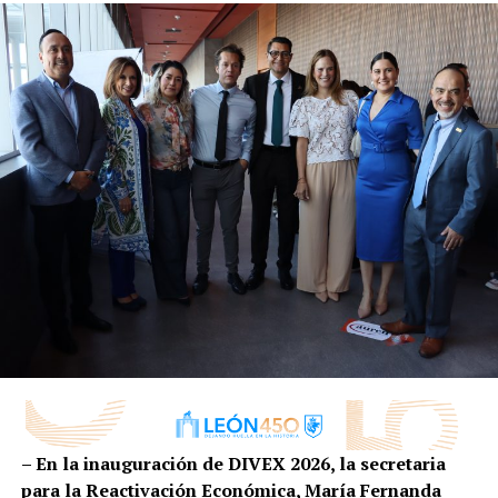
Además, el evento contó con exhibiciones de globoflexia
y elaboración de velas, permitiendo a las y los
participantes mostrar el talento y las habilidades
desarrolladas en los talleres del IMJU León.
Durante el evento, el director general del IMJU León,
Salvador Toledo Muñoz, destacó que este tipo de
iniciativas permiten a las juventudes descubrir su
talento y dar sus primeros pasos hacia un plan de vida.
“Esta feria de servicios nace de nuestros talleres
gratuitos, los cuales buscan impulsar los planes de
vida de las y los jóvenes. Queremos que cada
participante descubra su talento, encuentre una
pasión y cuente con herramientas que le permitan
salir adelante y construir su propio plan de vida”,
expresó.
– En la inauguración de DIVEX 2026, la secretaria
para la Reactivación Económica, María Fernanda