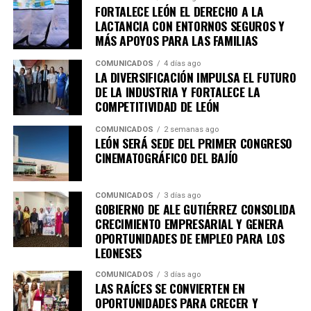
entre ellos la Academia Metropolitana de Seguridad
FORTALECE LEÓN EL DERECHO A LA
Pública, CANACO Servytur León, Universidad
LACTANCIA CON ENTORNOS SEGUROS Y
MÁS APOYOS PARA LAS FAMILIAS
Iberoamericana León, Universidad La Salle Bajío,
CANACINTRA León y el Tecnológico de Monterrey
COMUNICADOS
4 días ago
Campus León, fortaleciendo el trabajo colaborativo
LA DIVERSIFICACIÓN IMPULSA EL FUTURO
DE LA INDUSTRIA Y FORTALECE LA
entre gobierno, academia, iniciativa privada y sociedad.
COMPETITIVIDAD DE LEÓN
Con esta agenda, el Sistema de Consejos y el Instituto
COMUNICADOS
2 semanas ago
Municipal de Planeación de León refrendan su
LEÓN SERÁ SEDE DEL PRIMER CONGRESO
compromiso con la participación ciudadana y la
CINEMATOGRÁFICO DEL BAJÍO
planeación estratégica como herramientas
fundamentales para construir una ciudad más
COMUNICADOS
3 días ago
competitiva, sostenible, incluyente y preparada para los
GOBIERNO DE ALE GUTIÉRREZ CONSOLIDA
retos de las próximas décadas.
CRECIMIENTO EMPRESARIAL Y GENERA
OPORTUNIDADES DE EMPLEO PARA LOS
LEONESES
COMUNICADOS
3 días ago
LAS RAÍCES SE CONVIERTEN EN
OPORTUNIDADES PARA CRECER Y