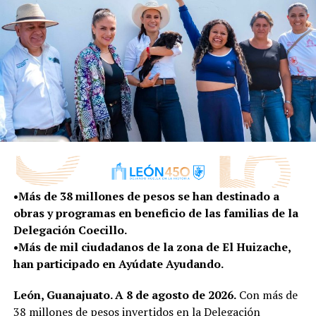
ciudadanos”, expuso.
Además, durante el evento los directores de la distintas
dependencias municipales se presentaron; así como los
preventólogos y el personal que dará atención cercana a
la Delegación Coecillo.
RELATED TOPICS:
UP NEXT
LLAMA ALE GUTIÉRREZ A CONSEJOS CIUDADANOS A
SUMAR A MÁS MUJERES
•Más de 38 millones de pesos se han destinado a
DON'T MISS
obras y programas en beneficio de las familias de la
RINDE PROTESTA CONSEJO DIRECTIVO DE COMUDE LEÓN
Delegación Coecillo.
•Más de mil ciudadanos de la zona de El Huizache,
han participado en Ayúdate Ayudando.
León, Guanajuato. A 8 de agosto de 2026.
Con más de
38 millones de pesos invertidos en la Delegación