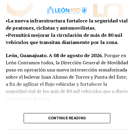
condiciones de vida para quienes habitan en la zona
cambia con enorme rapidez, esa tarea exige abrir nuevas
rural.
conversaciones, escuchar nuevas voces y entender las
•La nueva infraestructura fortalece la seguridad vial
tendencias que ya están transformando la manera en
Con más obras, vivienda y programas construidos de la
de peatones, ciclistas y automovilistas.
que vivimos, trabajamos, nos movemos y convivimos”,
mano de sus habitantes, el Gobierno Municipal
•Permitirá mejorar la circulación de más de 80 mil
expresó.
mantiene la cercanía con las comunidades rurales para
vehículos que transitan diariamente por la zona.
escuchar sus necesidades y convertirlas en resultados
El presidente del Consejo Directivo señaló que este
que mejoren la vida de sus familias.
León, Guanajuato. A 08 de agosto de 2026.
Porque en
proceso permitirá que León llegue a su 450 aniversario
León Contamos todos, la Dirección General de Movilidad
no solo para celebrar su historia, sino también para
puso en operación una nueva intersección semaforizada
imaginar y construir la ciudad que quiere ser en las
sobre el bulevar Juan Alonso de Torres y Punta del Este;
próximas décadas, con una visión compartida entre los
a fin de agilizar el flujo vehicular y fortalecer la
distintos sectores de la sociedad.
seguridad vial de los más de 80 mil vehículos que a diario
“Porque una ciudad con 450 años de historia
circulan por la zona.
también tiene la responsabilidad de imaginar con
valentía su siguiente etapa”, agregó.
El proyecto de esta nueva intersección semaforizada no
CONTINUE READING
solo contempló la instalación de dispositivos de control
SEIS EJES PARA IMAGINAR EL LEÓN DEL FUTURO
del tránsito, sino que también se aperturaron