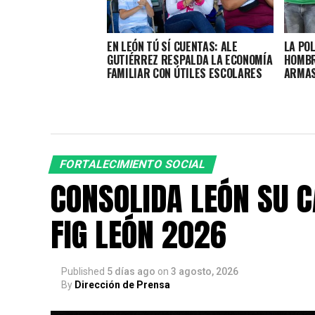
EN LEÓN TÚ SÍ CUENTAS: ALE
LA POL
GUTIÉRREZ RESPALDA LA ECONOMÍA
HOMBR
FAMILIAR CON ÚTILES ESCOLARES
ARMAS
FORTALECIMIENTO SOCIAL
CONSOLIDA LEÓN SU C
FIG LEÓN 2026
Published
5 días ago
on
3 agosto, 2026
By
Dirección de Prensa