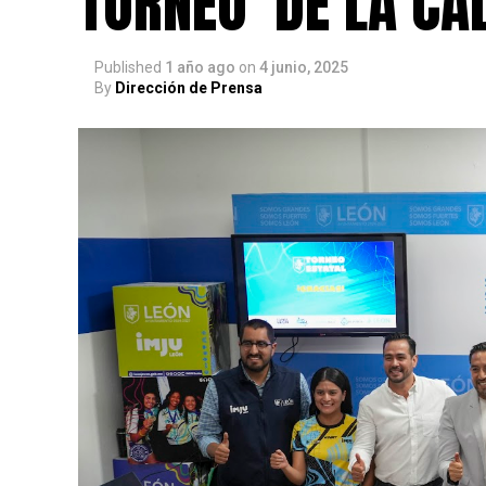
TORNEO ‘DE LA CA
Published
1 año ago
on
4 junio, 2025
By
Dirección de Prensa