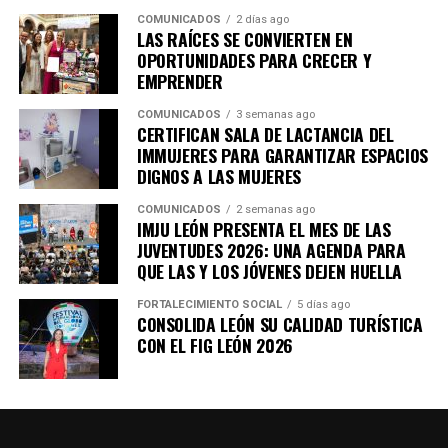
reafirma su visión de construir un León con empleos
COMUNICADOS
2 días ago
duraderos, estables y accesibles para todas y todos.
LAS RAÍCES SE CONVIERTEN EN
OPORTUNIDADES PARA CRECER Y
EMPRENDER
COMUNICADOS
3 semanas ago
CERTIFICAN SALA DE LACTANCIA DEL
IMMUJERES PARA GARANTIZAR ESPACIOS
DIGNOS A LAS MUJERES
COMUNICADOS
2 semanas ago
IMJU LEÓN PRESENTA EL MES DE LAS
JUVENTUDES 2026: UNA AGENDA PARA
QUE LAS Y LOS JÓVENES DEJEN HUELLA
FORTALECIMIENTO SOCIAL
5 días ago
CONSOLIDA LEÓN SU CALIDAD TURÍSTICA
CON EL FIG LEÓN 2026