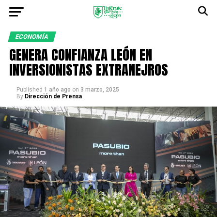
ECONOMÍA
GENERA CONFIANZA LEÓN EN
INVERSIONISTAS EXTRANEJROS
Published
1 año ago
on
3 marzo, 2025
By
Dirección de Prensa