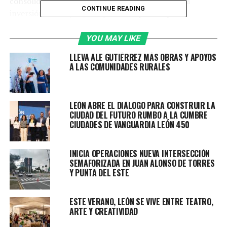
consolidándose como un polo estratégico para la
CONTINUE READING
inversión extranjera, atrayendo empresas que
encuentran en la ciudad un entorno propicio para su
crecimiento y desarrollo.
YOU MAY LIKE
LLEVA ALE GUTIÉRREZ MÁS OBRAS Y APOYOS
Muestra de ello es la inauguración de la Planta PASUBIO
A LAS COMUNIDADES RURALES
México, empresa italiana líder en la producción de cuero
premium para la industria automotriz, a la que asistió
como invitada de honor la presidenta municipal, Ale
LEÓN ABRE EL DIÁLOGO PARA CONSTRUIR LA
Gutiérrez.
CIUDAD DEL FUTURO RUMBO A LA CUMBRE
CIUDADES DE VANGUARDIA LEÓN 450
Con una inversión superior a los 16 millones de dólares,
la nueva instalación ubicada en el Parque Industrial
INICIA OPERACIONES NUEVA INTERSECCIÓN
PILBA generará un impacto positivo en la economía
SEMAFORIZADA EN JUAN ALONSO DE TORRES
local, con la creación de más de 500 empleos,
Y PUNTA DEL ESTE
beneficiando a cientos de familias leonesas; además
convertirá al municipio en un “hub” de innovación y
ESTE VERANO, LEÓN SE VIVE ENTRE TEATRO,
producción de materiales de alta calidad para este
ARTE Y CREATIVIDAD
sector.