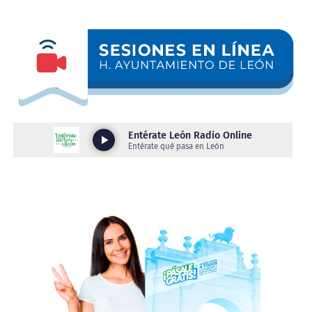
a los integrantes de la Asociación Nacional de
Industriales de la Vigueta Pretensada A.C. (ANIVIP),
durante su segunda Asamblea Nacional 2026, que tiene
como sede a León.
“Hay mucho potencial de crecimiento en la parte de
inversiones porque siempre estamos para facilitar,
no damos los empleos, pero somos facilitadores
para quien viene y pone un negocio; hay mano de
obra calificada porque capacitamos, formamos y
hacemos ese match entre quien necesita el empleo y
quienes son los empleadores”, comentó.
Asimismo, resaltó que León se caracteriza por ser una
ciudad construida por personas trabajadoras locales y
foráneas, estas últimas que encontraron oportunidades
y decidieron hacer del municipio su hogar.
“Aquí estamos en León para recibirlos con las