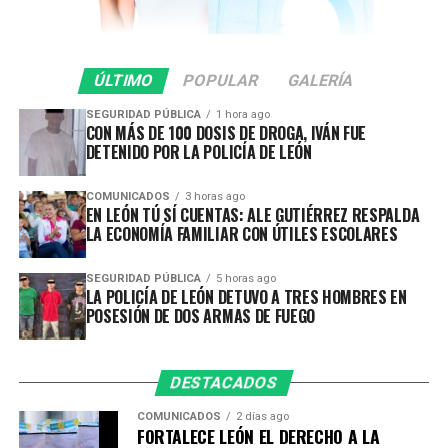
puertas abiertas y las ventanas abiertas, que León lo
más importante que tiene es su gente, y de mucha
gente que ha llegado de diferentes partes del país,
que se enamoran de la ciudad y que deciden
ÚLTIMO
POPULAR
GALERÍA
quedarse a vivir aquí”, señaló.
SEGURIDAD PÚBLICA
1 hora ago
CON MÁS DE 100 DOSIS DE DROGA, IVÁN FUE
Además, se impulsan programas gratuitos de
DETENIDO POR LA POLICÍA DE LEÓN
capacitación en herramientas como idiomas, Excel,
Word e inteligencia artificial, además de acercar
COMUNICADOS
3 horas ago
EN LEÓN TÚ SÍ CUENTAS: ALE GUTIÉRREZ RESPALDA
oportunidades laborales mediante Chamba Módulo,
LA ECONOMÍA FAMILIAR CON ÚTILES ESCOLARES
plataforma que mantiene actualizadas las vacantes
disponibles para perfiles que van desde educación básica
SEGURIDAD PÚBLICA
5 horas ago
hasta nivel profesional.
LA POLICÍA DE LEÓN DETUVO A TRES HOMBRES EN
POSESIÓN DE DOS ARMAS DE FUEGO
Como resultado de esta política de facilitación y
atracción de inversiones, en un año y medio, León
registra 531 millones de dólares en inversiones
DESTACADOS
internacional, que representan más de 10 mil empleos
COMUNICADOS
2 días ago
comprometidos, oportunidades que fortalecen la
FORTALECE LEÓN EL DERECHO A LA