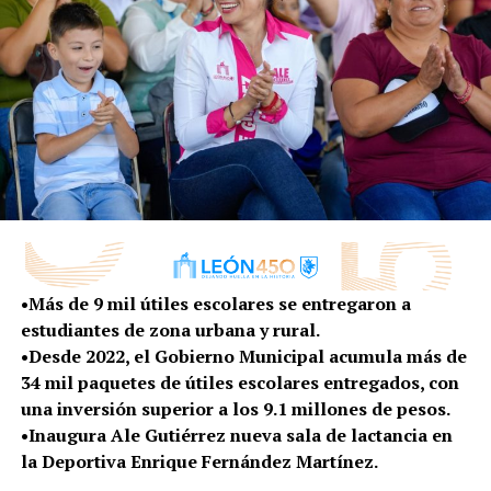
cursan su programa de formación inicial en la academia,
de manera que tanto como ellos y los elementos de la
SSPPC en servicio puedan culminar sus estudios de
bachillerato.
Al respecto, el titular de la SSPPC, Mario Bravo Arrona,
agradeció la suma de esfuerzos en favor de la
profesionalización de los cuerpos de seguridad del
municipio.
“Es un paso para seguir avanzando para el futuro
•Más de 9 mil útiles escolares se entregaron a
del servicio a favor de la ciudadanía leonesa. Esto es
estudiantes de zona urbana y rural.
un paso que se logra para la Secretaría en el ámbito
•Desde 2022, el Gobierno Municipal acumula más de
de profesionalización de todos nuestros
34 mil paquetes de útiles escolares entregados, con
compañeros”, señaló.
una inversión superior a los 9.1 millones de pesos.
Asimismo, a través de la Academia de Seguridad se
•Inaugura Ale Gutiérrez nueva sala de lactancia en
acordó dar acompañamiento a las y los cadetes que se
la Deportiva Enrique Fernández Martínez.
inscriban con la UVEG para cursar el bachillerato en