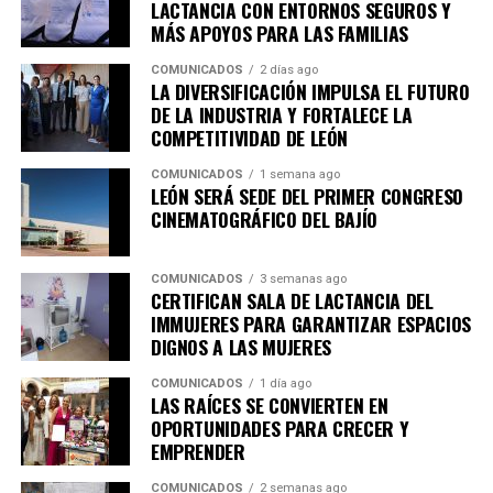
economía de las familias y consolidan al municipio como
LACTANCIA CON ENTORNOS SEGUROS Y
un destino competitivo para el desarrollo de nuevos
MÁS APOYOS PARA LAS FAMILIAS
proyectos empresariales.
COMUNICADOS
2 días ago
LA DIVERSIFICACIÓN IMPULSA EL FUTURO
La ANIVIP agrupa a fabricantes de elementos
DE LA INDUSTRIA Y FORTALECE LA
prefabricados de concreto, proveedores, fabricantes de
COMPETITIVIDAD DE LEÓN
insumos y empresas especializadas en maquinaria y
COMUNICADOS
1 semana ago
tecnología para la construcción.
LEÓN SERÁ SEDE DEL PRIMER CONGRESO
CINEMATOGRÁFICO DEL BAJÍO
Héctor Rodríguez Velázquez resaltó que uno de los
principales propósitos del encuentro es compartir
COMUNICADOS
3 semanas ago
experiencias y mejores prácticas que permitan
CERTIFICAN SALA DE LACTANCIA DEL
profesionalizar y fortalecer los sistemas de
IMMUJERES PARA GARANTIZAR ESPACIOS
construcción en México.
DIGNOS A LAS MUJERES
“Lo que nos une son esas ganas de formalizar la
COMUNICADOS
1 día ago
LAS RAÍCES SE CONVIERTEN EN
construcción, sabemos que la construcción tiene
OPORTUNIDADES PARA CRECER Y
muchas aristas y aquí lo que buscamos es
EMPRENDER
formalizar, compartir las mejores prácticas que
tenemos en las empresas”, explicó.
COMUNICADOS
2 semanas ago