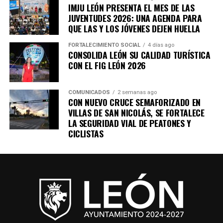
IMJU LEÓN PRESENTA EL MES DE LAS
JUVENTUDES 2026: UNA AGENDA PARA
El encuentro cobra relevancia este año, ya que el
QUE LAS Y LOS JÓVENES DEJEN HUELLA
Gobierno Municipal contempla 568 obras y acciones,
con una inversión superior a los 4 mil 174 millones de
FORTALECIMIENTO SOCIAL
4 días ago
CONSOLIDA LEÓN SU CALIDAD TURÍSTICA
pesos, lo que genera un entorno favorable para el
CON EL FIG LEÓN 2026
desarrollo de la industria de la construcción y de las
cadenas productivas relacionadas.
COMUNICADOS
2 semanas ago
CON NUEVO CRUCE SEMAFORIZADO EN
Con diálogo permanente, infraestructura, talento y
VILLAS DE SAN NICOLÁS, SE FORTALECE
condiciones para invertir, la presente administración
LA SEGURIDAD VIAL DE PEATONES Y
continúa haciendo equipo con el sector productivo para
CICLISTAS
que León sea una ciudad donde las empresas encuentren
oportunidades para crecer y una mejor calidad de vida
para las familias.