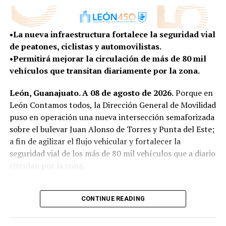
condiciones de vida para quienes habitan en la zona
cambia con enorme rapidez, esa tarea exige abrir nuevas
rural.
conversaciones, escuchar nuevas voces y entender las
•La nueva infraestructura fortalece la seguridad vial
tendencias que ya están transformando la manera en
Con más obras, vivienda y programas construidos de la
de peatones, ciclistas y automovilistas.
que vivimos, trabajamos, nos movemos y convivimos”,
mano de sus habitantes, el Gobierno Municipal
•Permitirá mejorar la circulación de más de 80 mil
expresó.
mantiene la cercanía con las comunidades rurales para
vehículos que transitan diariamente por la zona.
escuchar sus necesidades y convertirlas en resultados
El presidente del Consejo Directivo señaló que este
que mejoren la vida de sus familias.
León, Guanajuato. A 08 de agosto de 2026.
Porque en
proceso permitirá que León llegue a su 450 aniversario
León Contamos todos, la Dirección General de Movilidad
no solo para celebrar su historia, sino también para
puso en operación una nueva intersección semaforizada
imaginar y construir la ciudad que quiere ser en las
sobre el bulevar Juan Alonso de Torres y Punta del Este;
próximas décadas, con una visión compartida entre los
a fin de agilizar el flujo vehicular y fortalecer la
distintos sectores de la sociedad.
seguridad vial de los más de 80 mil vehículos que a diario
“Porque una ciudad con 450 años de historia
circulan por la zona.
también tiene la responsabilidad de imaginar con
valentía su siguiente etapa”, agregó.
El proyecto de esta nueva intersección semaforizada no
CONTINUE READING
solo contempló la instalación de dispositivos de control
SEIS EJES PARA IMAGINAR EL LEÓN DEL FUTURO
del tránsito, sino que también se aperturaron