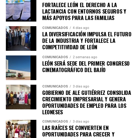
entre ellos la Academia Metropolitana de Seguridad
FORTALECE LEÓN EL DERECHO A LA
Pública, CANACO Servytur León, Universidad
LACTANCIA CON ENTORNOS SEGUROS Y
MÁS APOYOS PARA LAS FAMILIAS
Iberoamericana León, Universidad La Salle Bajío,
CANACINTRA León y el Tecnológico de Monterrey
COMUNICADOS
4 días ago
Campus León, fortaleciendo el trabajo colaborativo
LA DIVERSIFICACIÓN IMPULSA EL FUTURO
DE LA INDUSTRIA Y FORTALECE LA
entre gobierno, academia, iniciativa privada y sociedad.
COMPETITIVIDAD DE LEÓN
Con esta agenda, el Sistema de Consejos y el Instituto
COMUNICADOS
2 semanas ago
Municipal de Planeación de León refrendan su
LEÓN SERÁ SEDE DEL PRIMER CONGRESO
compromiso con la participación ciudadana y la
CINEMATOGRÁFICO DEL BAJÍO
planeación estratégica como herramientas
fundamentales para construir una ciudad más
COMUNICADOS
3 días ago
competitiva, sostenible, incluyente y preparada para los
GOBIERNO DE ALE GUTIÉRREZ CONSOLIDA
retos de las próximas décadas.
CRECIMIENTO EMPRESARIAL Y GENERA
OPORTUNIDADES DE EMPLEO PARA LOS
LEONESES
COMUNICADOS
3 días ago
LAS RAÍCES SE CONVIERTEN EN
OPORTUNIDADES PARA CRECER Y