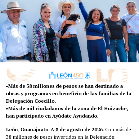
destinará una inversión de 24 millones de pesos.
El Parque Bosque la Olla tiene una extensión de 3. 5
hectáreas, y los espacios se adaptarán para que
cuente con áreas de recreación y esparcimiento
como: palapas, área de juegos infantiles, ejercitadores,
media cancha deportiva, andadores, pórtico de acceso
principal y tres accesos más, mobiliario, alumbrado led y
trotapista.
Al respecto el presidente de la asociación Autogestión y
•Más de 38 millones de pesos se han destinado a
Educación Comunitaria AC (AUGE), explicó que por años
obras y programas en beneficio de las familias de la
los vecinos han intentado cuidar del predio e incluso
Delegación Coecillo.
realizaron la colocación de un huerto, mismo que se
•Más de mil ciudadanos de la zona de El Huizache,
conservará para que puedan seguir cultivando.
han participado en Ayúdate Ayudando.
El titular de la dirección de Obra Pública, Israel
León, Guanajuato. A 8 de agosto de 2026.
Con más de
Martínez Martínez, refirió que por años este proyecto
38 millones de pesos invertidos en la Delegación
fue muy solicitado por los colonos de Las Joyas y por fin