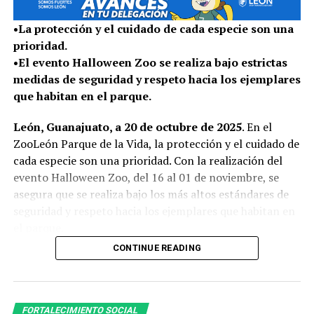
como Francia, España, Alemania, Bélgica, Países Bajos,
•La protección y el cuidado de cada especie son una
Reino Unido, Suiza, Lituania, Luxemburgo, Italia y Japón,
prioridad.
entre otros.
•El evento Halloween Zoo se realiza bajo estrictas
medidas de seguridad y respeto hacia los ejemplares
El FIG representa uno de los principales motores
que habitan en el parque.
turísticos y económicos de León y en esta edición se
proyecta una derrama económica de 900 millones de
León, Guanajuato, a 20 de octubre de 2025
. En el
pesos, así como la generación de 300 empleos directos y
ZooLeón Parque de la Vida, la protección y el cuidado de
4 mil 500 indirectos, beneficiando al comercio local.
cada especie son una prioridad. Con la realización del
evento Halloween Zoo, del 16 al 01 de noviembre, se
Con infraestructura de primer nivel, una gran oferta
asegura que se realiza bajo los más altos estándares de
hotelera y restaurantera León se proyecta como una
seguridad y respeto hacia los ejemplares que habitan en
ciudad lista para recibir a personas de todo el mundo, el
el parque.
FIG 2026 estima que el 89% de sus asistentes son
foráneos, entre visitantes estatales, nacionales e
CONTINUE READING
PROTOCOLO TÉCNICO PARA EL BIENESTAR
internacionales, y se estima una ocupación hotelera
ANIMAL
cercana al 90%.
El equipo de médicos veterinarios especialistas en fauna
Este festival ha llegado a colonias y todas partes de León
FORTALECIMIENTO SOCIAL