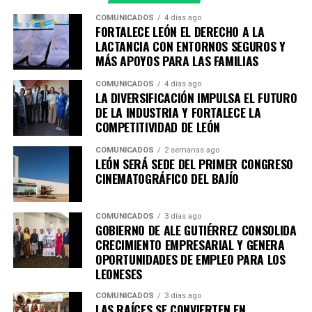
tendrán más tiempo de poder visitarse, siendo el 18 de
COMUNICADOS
4 días ago
enero 2026 el último día de exposición.
FORTALECE LEÓN EL DERECHO A LA
LACTANCIA CON ENTORNOS SEGUROS Y
Con este ciclo, el Instituto Cultural de León consolida su
MÁS APOYOS PARA LAS FAMILIAS
compromiso con el fomento, la promoción y el acceso a
COMUNICADOS
4 días ago
los derechos culturales, acercando al público a
LA DIVERSIFICACIÓN IMPULSA EL FUTURO
experiencias artísticas diversas y de reflexión profunda,
DE LA INDUSTRIA Y FORTALECE LA
en diálogo con uno de los festivales más importantes de
COMPETITIVIDAD DE LEÓN
Iberoamérica.
COMUNICADOS
2 semanas ago
LEÓN SERÁ SEDE DEL PRIMER CONGRESO
Para conocer más detalles sobre los espacios expositivos
CINEMATOGRÁFICO DEL BAJÍO
de CAVI y la programación especial del Cervantino en
León, se invita a seguir las cuentas en redes sociales del
COMUNICADOS
3 días ago
ICL, que son
@culturaleon
y
@cavileon
así como
GOBIERNO DE ALE GUTIÉRREZ CONSOLIDA
consultar la página web oficial
www.culturaleon.com
CRECIMIENTO EMPRESARIAL Y GENERA
para más detalles sobre eventos culturales en León.
OPORTUNIDADES DE EMPLEO PARA LOS
LEONESES
COMUNICADOS
3 días ago
LAS RAÍCES SE CONVIERTEN EN