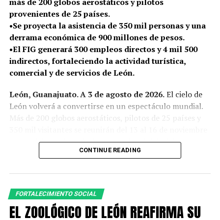
más de 200 globos aerostáticos y pilotos
provenientes de 25 países.
•Se proyecta la asistencia de 350 mil personas y una
derrama económica de 900 millones de pesos.
•El FIG generará 300 empleos directos y 4 mil 500
indirectos, fortaleciendo la actividad turística,
comercial y de servicios de León.
León, Guanajuato. A 3 de agosto de 2026.
El cielo de
León volverá a convertirse en un espectáculo mundial.
Más de 200 globos aerostáticos, pilotos de 25 países y
350 mil visitantes se reunirán del 13 al 16 de noviembre
para celebrar el Festival Internacional del Globo 2026,
CONTINUE READING
en el marco de los 450 años de la ciudad.
Durante 4 días, los ojos de todo el mundo se posarán en
el Parque Metropolitano de León, en una edición
FORTALECIMIENTO SOCIAL
especial que se suma a la conmemoración por los 450
EL ZOOLÓGICO DE LEÓN REAFIRMA SU
años de la fundación de la ciudad.