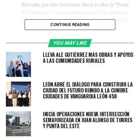
liderada por Ale Gutiérrez llevó a cabo la “Feria
de Servicios” en las instalaciones de la empresa
Flexi, líder en la industria zapatera de la ciudad.
CONTINUE READING
El evento fue organizado por la Secretaría de
Vinculación y Atención de los Leoneses, encabezada por
YOU MAY LIKE
Allan León Aguirre, en coordinación con la Dirección de
LLEVA ALE GUTIÉRREZ MÁS OBRAS Y APOYOS
Atención Ciudadana con el objetivo de acercar los
A LAS COMUNIDADES RURALES
servicios municipales a los empleados de la empresa,
agilizando sus gestiones y reduciendo la burocracia.
La presidenta municipal, Ale Gutiérrez destacó la
LEÓN ABRE EL DIÁLOGO PARA CONSTRUIR LA
CIUDAD DEL FUTURO RUMBO A LA CUMBRE
importancia de este tipo de iniciativas.
CIUDADES DE VANGUARDIA LEÓN 450
INICIA OPERACIONES NUEVA INTERSECCIÓN
SEMAFORIZADA EN JUAN ALONSO DE TORRES
“Este tipo de eventos son una muestra del
Y PUNTA DEL ESTE
compromiso que tenemos con las y los leoneses.
Queremos que ciudadanos que se la pasan