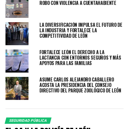
atención complementaria, donde se notificó su
ROBO CON VIOLENCIA A CUENTAHABIENTE
fallecimiento.
Los detenidos, identificados como Joshua “N” y Diana
LA DIVERSIFICACIÓN IMPULSA EL FUTURO DE
“N”, junto con los objetos asegurados, fueron puestos a
LA INDUSTRIA Y FORTALECE LA
disposición de la Fiscalía General del Estado para las
COMPETITIVIDAD DE LEÓN
investigaciones correspondientes.
FORTALECE LEÓN EL DERECHO A LA
Con estas acciones, la Secretaría de Seguridad,
LACTANCIA CON ENTORNOS SEGUROS Y MÁS
Prevención y Protección Ciudadana de León refrenda su
APOYOS PARA LAS FAMILIAS
compromiso con la ciudadanía a través del patrullaje
estratégico y la coordinación operativa. La detención de
ASUME CARLOS ALEJANDRO CABALLERO
estos presuntos homicidas representa un paso firme en
ACOSTA LA PRESIDENCIA DEL CONSEJO
la lucha contra la impunidad y en favor de la seguridad
DIRECTIVO DEL PARQUE ZOOLÓGICO DE LEÓN
de las y los leoneses.
RELATED TOPICS:
HOMICIDIO
LEÓN
LOCAL
POLICÍA DE LEÓN
SEGURIDAD
SEGURIDAD PÚBLICA
UP NEXT