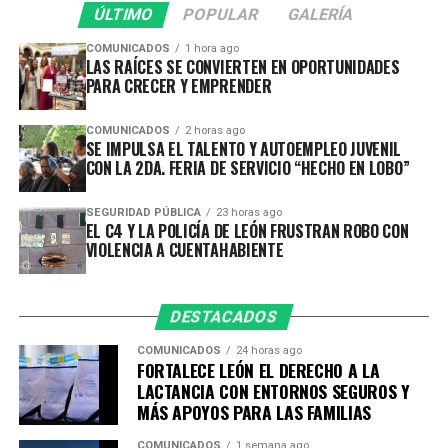
inversión hasta alcanzar 1 millón 22 mil 324 pesos.
ÚLTIMO
POPULAR
GALERÍA
La edición 2026 superó los resultados obtenidos en
COMUNICADOS
1 hora ago
LAS RAÍCES SE CONVIERTEN EN OPORTUNIDADES
2025, cuando fueron recibidos 3 mil 607 artículos, lo
PARA CRECER Y EMPRENDER
que representa una mayor participación ciudadana en
esta estrategia de prevención.
COMUNICADOS
2 horas ago
SE IMPULSA EL TALENTO Y AUTOEMPLEO JUVENIL
En la revisión, avalúo y destrucción de los artículos
CON LA 2DA. FERIA DE SERVICIO “HECHO EN LOBO”
entregados participó personal de la Secretaría de la
Defensa Nacional, como parte de la coordinación
SEGURIDAD PÚBLICA
23 horas ago
establecida para el desarrollo de esta campaña.
EL C4 Y LA POLICÍA DE LEÓN FRUSTRAN ROBO CON
VIOLENCIA A CUENTAHABIENTE
Resultado semanal de aseguramientos; del 26 de julio al
1 de agosto:
• 8 armas de fuego
DESTACADOS
• 1 mil 612 dosis de droga
COMUNICADOS
24 horas ago
• 23 vehículos recuperados
FORTALECE LEÓN EL DERECHO A LA
• 339 personas detenidas por la comisión de delitos
LACTANCIA CON ENTORNOS SEGUROS Y
• 142 detenidos por conducir en estado de ebriedad
MÁS APOYOS PARA LAS FAMILIAS
COMUNICADOS
1 semana ago