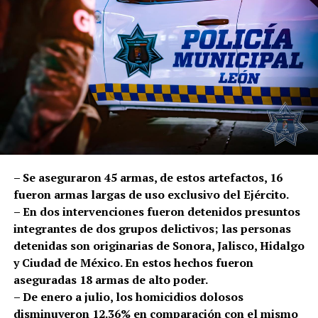
de Cervantes Saavedra.
Las unidades se movilizaron al sitio y, con el seguimiento
coordinado entre la videovigilancia y los policías en
campo, localizaron la motocicleta en el cruce con el
bulevar Cereza.
Los oficiales le cerraron el paso al conductor y le
solicitaron descender de la unidad. Conforme a
protocolo, se realizó una inspección, en la que fueron
localizados 50 mil pesos en efectivo.
– Se aseguraron 45 armas, de estos artefactos, 16
fueron armas largas de uso exclusivo del Ejército.
Los afectados reconocieron al hombre como el presunto
– En dos intervenciones fueron detenidos presuntos
responsable, por lo que fue detenido Rodrigo Israel “N”
integrantes de dos grupos delictivos; las personas
y puesto a disposición de la Fiscalía General del Estado,
detenidas son originarias de Sonora, Jalisco, Hidalgo
autoridad que dará seguimiento y determinará su
y Ciudad de México. En estos hechos fueron
situación jurídica.
aseguradas 18 armas de alto poder.
– De enero a julio, los homicidios dolosos
En lo que va del año, la Policía de León ha brindado 1 mil
disminuyeron 12.36% en comparación con el mismo