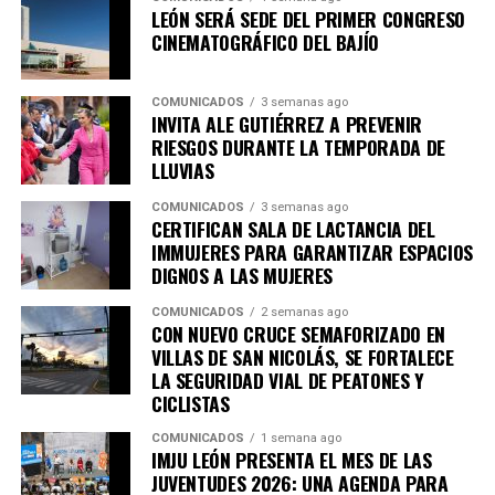
La Secretaría de Seguridad, Prevención y Protección
LEÓN SERÁ SEDE DEL PRIMER CONGRESO
Ciudadana reconoce a cada leones que decidió participar
CINEMATOGRÁFICO DEL BAJÍO
en el programa y contribuir, desde su hogar, a retirar
armas y otros objetos que pueden poner en riesgo a las
COMUNICADOS
3 semanas ago
familias.
INVITA ALE GUTIÉRREZ A PREVENIR
RIESGOS DURANTE LA TEMPORADA DE
LLUVIAS
COMUNICADOS
3 semanas ago
CERTIFICAN SALA DE LACTANCIA DEL
IMMUJERES PARA GARANTIZAR ESPACIOS
DIGNOS A LAS MUJERES
COMUNICADOS
2 semanas ago
CON NUEVO CRUCE SEMAFORIZADO EN
VILLAS DE SAN NICOLÁS, SE FORTALECE
LA SEGURIDAD VIAL DE PEATONES Y
CICLISTAS
COMUNICADOS
1 semana ago
IMJU LEÓN PRESENTA EL MES DE LAS
JUVENTUDES 2026: UNA AGENDA PARA