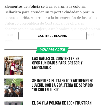
Elementos de Policía se trasladaron a la colonia
Bellavista para atender un reporte ciudadano por un
conato de riña. Al arribar a la intersección de las calles
Tabasco y República de Costa Rica, los oficiales
observaron a una mujer y a un hombre que agredían con
un arma blanca a un hombre que se encontraba en el
CONTINUE READING
suelo.
YOU MAY LIKE
Al notar la presencia policial, los presuntos
responsables intentaron huir, sin embargo, fueron
LAS RAÍCES SE CONVIERTEN EN
detenidos en el lugar. Se les aseguró un teléfono celular
OPORTUNIDADES PARA CRECER Y
EMPRENDER
y un cuchillo de aproximadamente 30 centímetros,
presuntamente utilizado en el hecho.
SE IMPULSA EL TALENTO Y AUTOEMPLEO
La víctima, quien se encontraba atada de pies y manos,
JUVENIL CON LA 2DA. FERIA DE SERVICIO
fue liberada por los oficiales y recibió atención por parte
“HECHO EN LOBO”
de los servicios médicos prehospitalarios.
Posteriormente fue trasladada a un hospital para recibir
EL C4 Y LA POLICÍA DE LEÓN FRUSTRAN