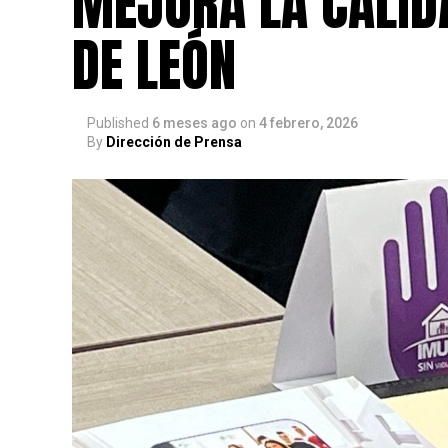
MEJORA LA CALID
DE LEÓN
Published
6 meses ago
on
4 febrero, 2026
By
Dirección de Prensa