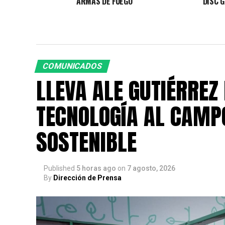
ARMAS DE FUEGO
DISC G
COMUNICADOS
LLEVA ALE GUTIÉRREZ
TECNOLOGÍA AL CAMP
SOSTENIBLE
Published
5 horas ago
on
7 agosto, 2026
By
Dirección de Prensa