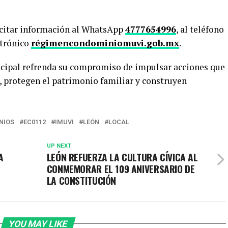
icitar información al WhatsApp
4777654996
, al teléfono
ctrónico
régimencondominiomuvi.gob.mx
.
cipal refrenda su compromiso de impulsar acciones que
, protegen el patrimonio familiar y construyen
NIOS
EC0112
IMUVI
LEÓN
LOCAL
UP NEXT
A
LEÓN REFUERZA LA CULTURA CÍVICA AL
L
CONMEMORAR EL 109 ANIVERSARIO DE
LA CONSTITUCIÓN
YOU MAY LIKE