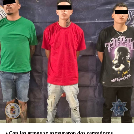
delitos y faltas administrativas.
Las sustancias y el detenido quedaron a disposición de la
Fiscalía General del Estado, autoridad encargada de dar
seguimiento a las investigaciones y determinar su
situación jurídica.
De enero a julio de este año, la Policía de León ha
asegurado 187 mil 534 dosis de distintas sustancias,
como parte del trabajo para contener su posesión,
distribución y presunta venta.
La Secretaría de Seguridad, Prevención y Protección
Ciudadana continuará con la atención de reportes y la
intervención policial para retirar estas sustancias de las
calles y evitar que lleguen a niñas, niños y jóvenes.
• Con las armas se aseguraron dos cargadores