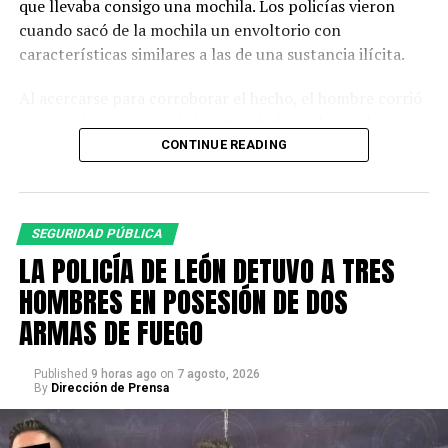
que llevaba consigo una mochila. Los policías vieron
cuando sacó de la mochila un envoltorio con
características similares a las de una sustancia ilícita.
Al acercarse para corroborar el hecho, el hombre corrió
al notar la presencia de la autoridad, por lo que los
agentes descendieron de la unidad y fueron tras él.
CONTINUE READING
A la altura de la calle Montemorelos lograron detenerlo.
Para descartar posibles fuentes de peligro, se realizó
SEGURIDAD PÚBLICA
una inspección a su persona y pertenencias, en la que
LA POLICÍA DE LEÓN DETUVO A TRES
fueron localizados 90 envoltorios con piedra base y 30
dosis de cristal.
HOMBRES EN POSESIÓN DE DOS
ARMAS DE FUEGO
La persona fue identificada como Iván Alejandro “N”,
quien quedó detenido.
Published
9 horas ago
on
7 agosto, 2026
By
Dirección de Prensa
Al consultar el registro de detenidos de la Secretaría de
Seguridad, Prevención y Protección Ciudadana, se
encontró que Iván suma 16 detenciones por distintos