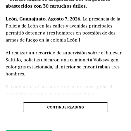
abastecidos con 30 cartuchos útiles.
León, Guanajuato. Agosto 7, 2026.
La presencia de la
Policía de León en las calles y avenidas principales
permitió detener a tres hombres en posesión de dos
armas de fuego en la colonia León I.
Al realizar un recorrido de supervisión sobre el bulevar
Saltillo, policías ubicaron una camioneta Volkswagen
color gris estacionada, al interior se encontraban tres
hombres.
El conductor, al percatarse de la presencia policial,
encendió el automóvil y se retiró del lugar.
Al circular cerca del vehículo, los oficiales observaron a
CONTINUE READING
simple vista botellas de cerveza, por lo que le indicaron
detener la marcha ante una posible falta administrativa;
sin embargo, el conductor hizo caso omiso.