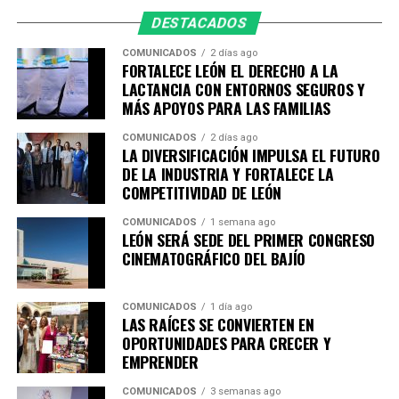
salvaguardar la vida de las personas y fortalecer la
DESTACADOS
seguridad en las vialidades.
Asimismo, agradece a la ciudadanía por reportar este
COMUNICADOS
2 días ago
FORTALECE LEÓN EL DERECHO A LA
tipo de conductas a través de las redes sociales y los
LACTANCIA CON ENTORNOS SEGUROS Y
canales de emergencia 9-1-1, ya que su participación es
MÁS APOYOS PARA LAS FAMILIAS
fundamental para construir un León más seguro para
todas y todos.
COMUNICADOS
2 días ago
LA DIVERSIFICACIÓN IMPULSA EL FUTURO
DE LA INDUSTRIA Y FORTALECE LA
COMPETITIVIDAD DE LEÓN
COMUNICADOS
1 semana ago
LEÓN SERÁ SEDE DEL PRIMER CONGRESO
CINEMATOGRÁFICO DEL BAJÍO
COMUNICADOS
1 día ago
LAS RAÍCES SE CONVIERTEN EN
OPORTUNIDADES PARA CRECER Y
EMPRENDER
COMUNICADOS
3 semanas ago