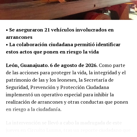
municipio; de estas, 16 fueron armas largas de uso
exclusivo del Ejército.
La Secretaría de Seguridad, Prevención y Protección
•⁠ ⁠Se aseguraron 21 vehículos involucrados en
Ciudadana continúa con el despliegue policial en las
arrancones
calles para detectar y retirar armas de fuego que puedan
•⁠ ⁠La colaboración ciudadana permitió identificar
ser utilizadas en la comisión de delitos y atender de
estos actos que ponen en riesgo la vida
manera oportuna los reportes de la ciudadanía.
León, Guanajuato. 6 de agosto de 2026.
Como parte
de las acciones para proteger la vida, la integridad y el
patrimonio de las y los leoneses, la Secretaría de
Seguridad, Prevención y Protección Ciudadana
implementó un operativo especial para inhibir la
realización de arrancones y otras conductas que ponen
en riesgo a la ciudadanía.
La intervención se llevó a cabo la madrugada de este
jueves en Circuito Luxma, tras un reporte ciudadano que