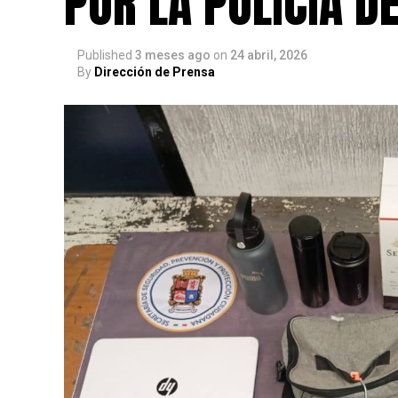
POR LA POLICÍA D
Published
3 meses ago
on
24 abril, 2026
By
Dirección de Prensa