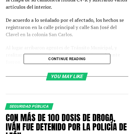
artículos del interior.
De acuerdo a lo señalado por el afectado, los hechos se
registraron en la calle principal y calle San José del
Clavel en la colonia San Carlos.
Al lugar arribaron agentes de Tránsito Municipal, y
realizaron un recorrido por la zona, metros adelante
CONTINUE READING
fueron localizados y detenidos los presuntos
responsables, mientras intentaban darse a la fuga a
bordo de un vehículo.
YOU MAY LIKE
Los hombres se identificaron como Ulises, de 26 años;
Osvaldo, de 26 años y Cruz Alberto.
SEGURIDAD PÚBLICA
Al momento de la detención se les aseguraron varios
CON MÁS DE 100 DOSIS DE DROGA,
artículos que fueron identificados por Eduardo, como de
IVÁN FUE DETENIDO POR LA POLICÍA DE
su propiedad.