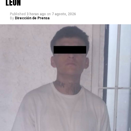
LEÓN
Los detenidos ya han participado en varios robos a
interior de vehículo y autopartes.
Published
3 horas ago
on
7 agosto, 2026
By
Dirección de Prensa
La Secretaría de Seguridad Pública hace un llamado a la
ciudadanía en general que, si han sido víctimas de estas
personas y si los identifican, los denuncien para que las
autoridades de la Fiscalía General del Estado realicen las
investigaciones correspondientes.
RELATED TOPICS:
UP NEXT
Frustra la Policía de León robo a comercio
DON'T MISS
Por presunto robo a interior de vehículo, agentes de
Tránsito detuvieron a dos personas