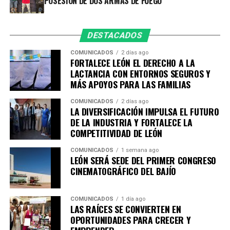
POSESIÓN DE DOS ARMAS DE FUEGO
realizándose de manera permanente en distintos
puntos del municipio, con el firme compromiso de
salvaguardar la vida de las personas y fortalecer la
DESTACADOS
seguridad en las vialidades.
Asimismo, agradece a la ciudadanía por reportar este
COMUNICADOS
2 días ago
FORTALECE LEÓN EL DERECHO A LA
tipo de conductas a través de las redes sociales y los
LACTANCIA CON ENTORNOS SEGUROS Y
canales de emergencia 9-1-1, ya que su participación es
MÁS APOYOS PARA LAS FAMILIAS
fundamental para construir un León más seguro para
todas y todos.
COMUNICADOS
2 días ago
LA DIVERSIFICACIÓN IMPULSA EL FUTURO
DE LA INDUSTRIA Y FORTALECE LA
COMPETITIVIDAD DE LEÓN
COMUNICADOS
1 semana ago
LEÓN SERÁ SEDE DEL PRIMER CONGRESO
CINEMATOGRÁFICO DEL BAJÍO
COMUNICADOS
1 día ago
LAS RAÍCES SE CONVIERTEN EN
OPORTUNIDADES PARA CRECER Y