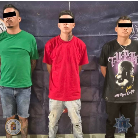
Seguridad, Prevención y Protección Ciudadana, se
encontró que Iván suma 16 detenciones por distintos
delitos y faltas administrativas.
Las sustancias y el detenido quedaron a disposición de la
Fiscalía General del Estado, autoridad encargada de dar
seguimiento a las investigaciones y determinar su
situación jurídica.
De enero a julio de este año, la Policía de León ha
asegurado 187 mil 534 dosis de distintas sustancias,
como parte del trabajo para contener su posesión,
distribución y presunta venta.
La Secretaría de Seguridad, Prevención y Protección
Ciudadana continuará con la atención de reportes y la
intervención policial para retirar estas sustancias de las
calles y evitar que lleguen a niñas, niños y jóvenes.