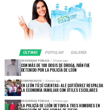
conducen y para las personas que transitan por la vía
pública.
Estos operativos tienen como principal objetivo
prevenir hechos de tránsito con consecuencias fatales,
inhibir conductas de riesgo y garantizar que las
vialidades sean espacios seguros para todas y todos.
En lo que va del 2026 se ha infraccionado a 442
ÚLTIMO
POPULAR
GALERÍA
vehículos por participar en arrancones.
SEGURIDAD PÚBLICA
3 horas ago
CON MÁS DE 100 DOSIS DE DROGA, IVÁN FUE
Gracias a la oportuna denuncia ciudadana y a la rápida
DETENIDO POR LA POLICÍA DE LEÓN
respuesta de las corporaciones de seguridad, durante
esta intervención se previnieron accidentes y se evitó
COMUNICADOS
4 horas ago
que estas conductas representaran un mayor peligro
EN LEÓN TÚ SÍ CUENTAS: ALE GUTIÉRREZ RESPALDA
para la ciudadanía.
LA ECONOMÍA FAMILIAR CON ÚTILES ESCOLARES
La Secretaría de Seguridad, Prevención y Protección
SEGURIDAD PÚBLICA
6 horas ago
LA POLICÍA DE LEÓN DETUVO A TRES HOMBRES EN
Ciudadana reitera que estos operativos continuarán