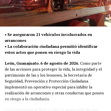
En el último mes, la Policía de León aseguró 45 armas de
fuego, la cifra mensual más alta registrada en el
municipio; de estas, 16 fueron armas largas de uso
exclusivo del Ejército.
La Secretaría de Seguridad, Prevención y Protección
•⁠ ⁠Se aseguraron 21 vehículos involucrados en
Ciudadana continúa con el despliegue policial en las
arrancones
calles para detectar y retirar armas de fuego que puedan
•⁠ ⁠La colaboración ciudadana permitió identificar
ser utilizadas en la comisión de delitos y atender de
estos actos que ponen en riesgo la vida
manera oportuna los reportes de la ciudadanía.
León, Guanajuato. 6 de agosto de 2026.
Como parte
de las acciones para proteger la vida, la integridad y el
patrimonio de las y los leoneses, la Secretaría de
Seguridad, Prevención y Protección Ciudadana
implementó un operativo especial para inhibir la
realización de arrancones y otras conductas que ponen
en riesgo a la ciudadanía.
La intervención se llevó a cabo la madrugada de este