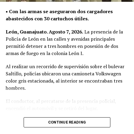
• Con las armas se aseguraron dos cargadores
abastecidos con 30 cartuchos útiles.
León, Guanajuato. Agosto 7, 2026.
La presencia de la
Policía de León en las calles y avenidas principales
permitió detener a tres hombres en posesión de dos
armas de fuego en la colonia León I.
Al realizar un recorrido de supervisión sobre el bulevar
Saltillo, policías ubicaron una camioneta Volkswagen
color gris estacionada, al interior se encontraban tres
hombres.
El conductor, al percatarse de la presencia policial,
encendió el automóvil y se retiró del lugar.
Al circular cerca del vehículo, los oficiales observaron a
CONTINUE READING
simple vista botellas de cerveza, por lo que le indicaron