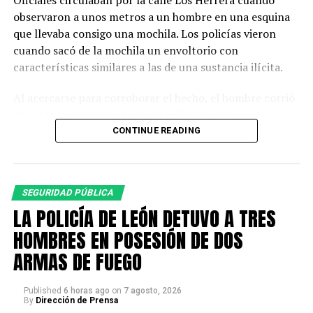
Oficiales circulaban por la calle Los Herrera cuando
observaron a unos metros a un hombre en una esquina
que llevaba consigo una mochila. Los policías vieron
cuando sacó de la mochila un envoltorio con
características similares a las de una sustancia ilícita.
Al acercarse para corroborar el hecho, el hombre corrió
al notar la presencia de la autoridad, por lo que los
agentes descendieron de la unidad y fueron tras él.
CONTINUE READING
A la altura de la calle Montemorelos lograron detenerlo.
Para descartar posibles fuentes de peligro, se realizó
SEGURIDAD PÚBLICA
una inspección a su persona y pertenencias, en la que
LA POLICÍA DE LEÓN DETUVO A TRES
fueron localizados 90 envoltorios con piedra base y 30
dosis de cristal.
HOMBRES EN POSESIÓN DE DOS
ARMAS DE FUEGO
La persona fue identificada como Iván Alejandro “N”,
quien quedó detenido.
Published
6 horas ago
on
7 agosto, 2026
By
Dirección de Prensa
Al consultar el registro de detenidos de la Secretaría de