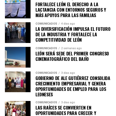
entre ellos la Academia Metropolitana de Seguridad
FORTALECE LEÓN EL DERECHO A LA
Pública, CANACO Servytur León, Universidad
LACTANCIA CON ENTORNOS SEGUROS Y
MÁS APOYOS PARA LAS FAMILIAS
Iberoamericana León, Universidad La Salle Bajío,
CANACINTRA León y el Tecnológico de Monterrey
COMUNICADOS
4 días ago
Campus León, fortaleciendo el trabajo colaborativo
LA DIVERSIFICACIÓN IMPULSA EL FUTURO
DE LA INDUSTRIA Y FORTALECE LA
entre gobierno, academia, iniciativa privada y sociedad.
COMPETITIVIDAD DE LEÓN
Con esta agenda, el Sistema de Consejos y el Instituto
COMUNICADOS
2 semanas ago
Municipal de Planeación de León refrendan su
LEÓN SERÁ SEDE DEL PRIMER CONGRESO
compromiso con la participación ciudadana y la
CINEMATOGRÁFICO DEL BAJÍO
planeación estratégica como herramientas
fundamentales para construir una ciudad más
COMUNICADOS
3 días ago
competitiva, sostenible, incluyente y preparada para los
GOBIERNO DE ALE GUTIÉRREZ CONSOLIDA
retos de las próximas décadas.
CRECIMIENTO EMPRESARIAL Y GENERA
OPORTUNIDADES DE EMPLEO PARA LOS
LEONESES
COMUNICADOS
3 días ago
LAS RAÍCES SE CONVIERTEN EN
OPORTUNIDADES PARA CRECER Y