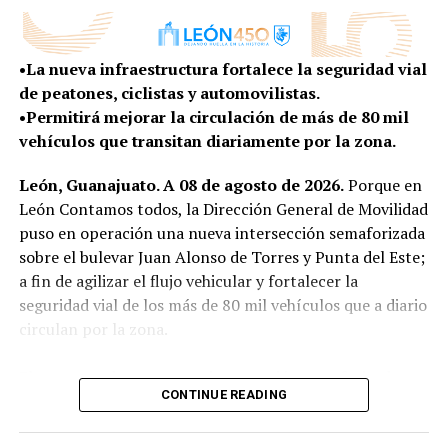
condiciones de vida para quienes habitan en la zona
cambia con enorme rapidez, esa tarea exige abrir nuevas
rural.
conversaciones, escuchar nuevas voces y entender las
•La nueva infraestructura fortalece la seguridad vial
tendencias que ya están transformando la manera en
Con más obras, vivienda y programas construidos de la
de peatones, ciclistas y automovilistas.
que vivimos, trabajamos, nos movemos y convivimos”,
mano de sus habitantes, el Gobierno Municipal
•Permitirá mejorar la circulación de más de 80 mil
expresó.
mantiene la cercanía con las comunidades rurales para
vehículos que transitan diariamente por la zona.
escuchar sus necesidades y convertirlas en resultados
El presidente del Consejo Directivo señaló que este
que mejoren la vida de sus familias.
León, Guanajuato. A 08 de agosto de 2026.
Porque en
proceso permitirá que León llegue a su 450 aniversario
León Contamos todos, la Dirección General de Movilidad
no solo para celebrar su historia, sino también para
puso en operación una nueva intersección semaforizada
imaginar y construir la ciudad que quiere ser en las
sobre el bulevar Juan Alonso de Torres y Punta del Este;
próximas décadas, con una visión compartida entre los
a fin de agilizar el flujo vehicular y fortalecer la
distintos sectores de la sociedad.
seguridad vial de los más de 80 mil vehículos que a diario
“Porque una ciudad con 450 años de historia
circulan por la zona.
también tiene la responsabilidad de imaginar con
valentía su siguiente etapa”, agregó.
El proyecto de esta nueva intersección semaforizada no
CONTINUE READING
solo contempló la instalación de dispositivos de control
SEIS EJES PARA IMAGINAR EL LEÓN DEL FUTURO
del tránsito, sino que también se aperturaron