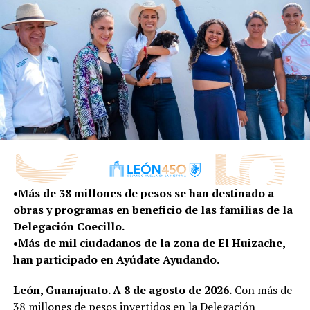
También, durante la sesión, la Contraloría Municipal
presentó su informe bimestral, en el que dio a conocer
al Ayuntamiento que participó en 29 actos de licitación,
a través del Comité y Subcomités de Adquisiciones, con
los que se fiscalizaron cerca de 256 millones de pesos.
Con lo anterior, el órgano de control reiteró que
apuesta a la prevención como la principal estrategia
•Más de 38 millones de pesos se han destinado a
para evitar la corrupción.
obras y programas en beneficio de las familias de la
Delegación Coecillo.
•Más de mil ciudadanos de la zona de El Huizache,
han participado en Ayúdate Ayudando.
León, Guanajuato. A 8 de agosto de 2026.
Con más de
HÉCTOR ORTIZ TORRES
38 millones de pesos invertidos en la Delegación