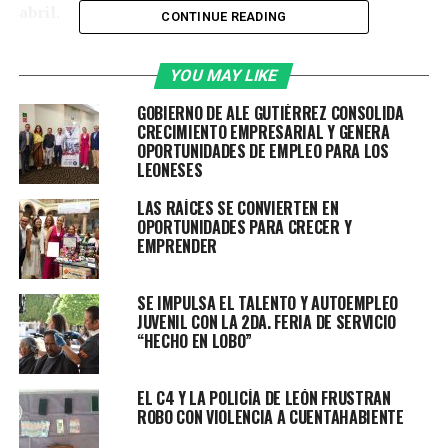
abril.
CONTINUE READING
León, Guanajuato, a 14 de abril de 2026.
Por primera
YOU MAY LIKE
vez, los habitantes de San Juan de Abajo cuentan con un
acceso legal y seguro, que además permite continuar
GOBIERNO DE ALE GUTIÉRREZ CONSOLIDA
con el proceso para regularizar la colonia y dar certeza
CRECIMIENTO EMPRESARIAL Y GENERA
OPORTUNIDADES DE EMPLEO PARA LOS
al patrimonio de sus habitantes.
LEONESES
El nuevo cruce, que está autorizado por la Secretaría de
LAS RAÍCES SE CONVIERTEN EN
Infraestructura, Comunicaciones y Transportes (SICT) y
OPORTUNIDADES PARA CRECER Y
Ferromex, cumple con los estándares de seguridad
EMPRENDER
adecuados por la ubicación, cercanía con la vía y la
conectividad en la zona.
SE IMPULSA EL TALENTO Y AUTOEMPLEO
JUVENIL CON LA 2DA. FERIA DE SERVICIO
Luego de la reunión que encabezó la presidenta
“HECHO EN LOBO”
municipal, Ale Gutiérrez en San Juan de Abajo el jueves
9 de abril, hoy el Gobierno de León lideró una mesa de
EL C4 Y LA POLICÍA DE LEÓN FRUSTRAN
diálogo con habitantes de San Juan de Abajo, en la que
ROBO CON VIOLENCIA A CUENTAHABIENTE
participaron también Ferromex, la delegación de la