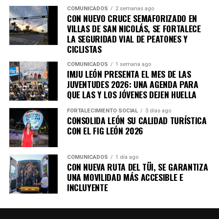
fortalezcan la economía de las familias y la diversidad
COMUNICADOS
2 semanas ago
cultural continúe siendo parte de la identidad y riqueza
CON NUEVO CRUCE SEMAFORIZADO EN
VILLAS DE SAN NICOLÁS, SE FORTALECE
de León.
LA SEGURIDAD VIAL DE PEATONES Y
CICLISTAS
COMUNICADOS
1 semana ago
IMJU LEÓN PRESENTA EL MES DE LAS
JUVENTUDES 2026: UNA AGENDA PARA
QUE LAS Y LOS JÓVENES DEJEN HUELLA
FORTALECIMIENTO SOCIAL
3 días ago
CONSOLIDA LEÓN SU CALIDAD TURÍSTICA
CON EL FIG LEÓN 2026
COMUNICADOS
1 día ago
CON NUEVA RUTA DEL TÜI, SE GARANTIZA
UNA MOVILIDAD MÁS ACCESIBLE E
INCLUYENTE