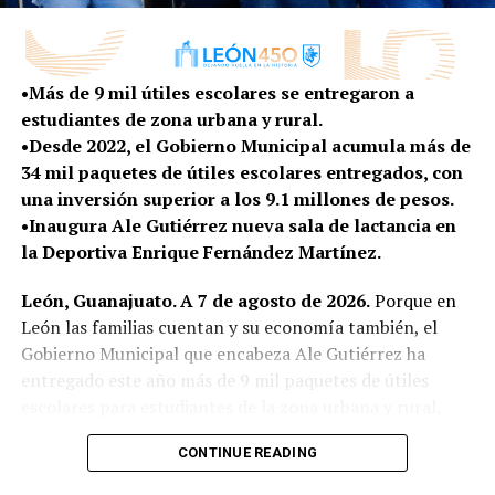
gente de León”, externó Ale Gutiérrez.
La Academia de Innovación Sostenible funcionará bajo
un modelo de campo escuela de acceso abierto, donde
•Más de 9 mil útiles escolares se entregaron a
las y los participantes podrán formarse, experimentar y
estudiantes de zona urbana y rural.
desarrollar proyectos relacionados con las necesidades y
•Desde 2022, el Gobierno Municipal acumula más de
oportunidades que existen en la zona rural.
34 mil paquetes de útiles escolares entregados, con
una inversión superior a los 9.1 millones de pesos.
Entre los temas de formación se encuentran la
•Inaugura Ale Gutiérrez nueva sala de lactancia en
producción de bioinsumos y fertilización orgánica,
la Deportiva Enrique Fernández Martínez.
sistemas de hidroponía y acuaponía, energías
renovables, biodigestores, transformación
León, Guanajuato. A 7 de agosto de 2026.
Porque en
agroindustrial, comercialización y acceso a mercados.
León las familias cuentan y su economía también, el
Gobierno Municipal que encabeza Ale Gutiérrez ha
Con estas herramientas, quienes ya cuentan con un
entregado este año más de 9 mil paquetes de útiles
producto, proyecto o emprendimiento podrán
escolares para estudiantes de la zona urbana y rural,
incorporar tecnología, mejorar sus procesos, elevar su
con una inversión de 3.2 millones de pesos.
productividad y encontrar nuevas alternativas para
CONTINUE READING
comercializar sus productos, generando beneficios
A tres semanas del inicio del ciclo escolar 2026-2027,