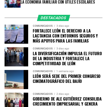
LA ECONOMÍA FAMILIAR CON ÚTILES ESCOLARES
Con acciones que acompañan a las familias en distintas
etapas de la vida, León refrenda que aquí las personas sí
DESTACADOS
cuentan, porque cada niña, niño, joven, madre y familia
es parte fundamental de la construcción de una mejor
COMUNICADOS
3 días ago
FORTALECE LEÓN EL DERECHO A LA
ciudad.
LACTANCIA CON ENTORNOS SEGUROS Y
MÁS APOYOS PARA LAS FAMILIAS
COMUNICADOS
3 días ago
LA DIVERSIFICACIÓN IMPULSA EL FUTURO
DE LA INDUSTRIA Y FORTALECE LA
COMPETITIVIDAD DE LEÓN
COMUNICADOS
1 semana ago
LEÓN SERÁ SEDE DEL PRIMER CONGRESO
CINEMATOGRÁFICO DEL BAJÍO
COMUNICADOS
2 días ago
GOBIERNO DE ALE GUTIÉRREZ CONSOLIDA
CRECIMIENTO EMPRESARIAL Y GENERA