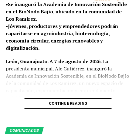
•Se inauguró la Academia de Innovación Sostenible
en el BioNodo Bajío, ubicado en la comunidad de
Los Ramírez.
•Jóvenes, productores y emprendedores podrán
capacitarse en agroindustria, biotecnología,
economía circular, energías renovables y
digitalización.
León, Guanajuato. A 7 de agosto de 2026.
La
presidenta municipal, Ale Gutiérrez, inauguró la
Academia de Innovación Sostenible, en el BioNodo Bajío
de la comunidad de Los Ramírez, un nuevo espacio de
capacitación, experimentación y emprendimiento
dirigido a fortalecer el talento de la zona rural.
CONTINUE READING
La innovación, la tecnología y la sustentabilidad llegan a
las comunidades rurales de León para convertir ideas en
soluciones y generar nuevas oportunidades de
COMUNICADOS
desarrollo. Ubicada en la comunidad de Los Ramírez, la