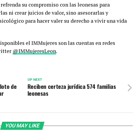
s refrenda su compromiso con las leonesas para
las ni crear juicios de valor, sino asesorarlas y
icológico para hacer valer su derecho a vivir una vida
disponibles el IMMujeres son las cuentas en redes
itter
@IMMujeresLeon
.
UP NEXT
loto de
Reciben certeza jurídica 574 familias
ar
leonesas
YOU MAY LIKE