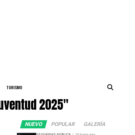
TURISMO
Juventud 2025"
NUEVO
POPULAR
GALERÍA
SEGURIDAD PÚBLICA
10 horas ago