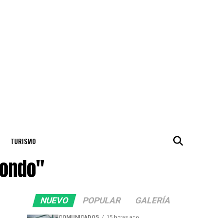
TURISMO
zondo"
NUEVO
POPULAR
GALERÍA
COMUNICADOS
15 horas ago