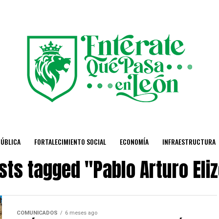
PÚBLICA
FORTALECIMIENTO SOCIAL
ECONOMÍA
INFRAESTRUCTURA
osts tagged "Pablo Arturo Eli
COMUNICADOS
6 meses ago