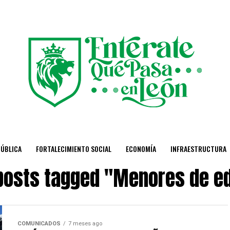
PÚBLICA
FORTALECIMIENTO SOCIAL
ECONOMÍA
INFRAESTRUCTURA
 posts tagged "Menores de e
COMUNICADOS
7 meses ago