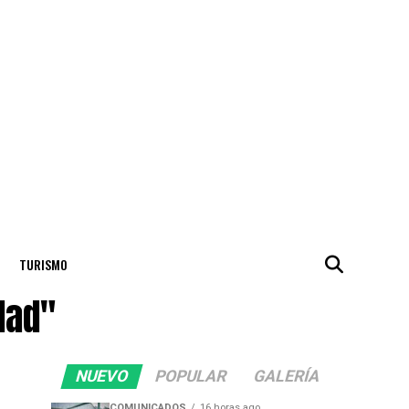
TURISMO
dad"
NUEVO
POPULAR
GALERÍA
COMUNICADOS
16 horas ago