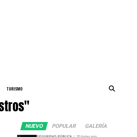
TURISMO
stros"
NUEVO
POPULAR
GALERÍA
SEGURIDAD PÚBLICA
20 horas ago