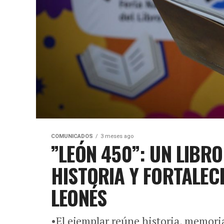
COMUNICADOS
3 meses ago
”LEÓN 450”: UN LIBRO
HISTORIA Y FORTALEC
LEONÉS
•El ejemplar reúne historia, memori