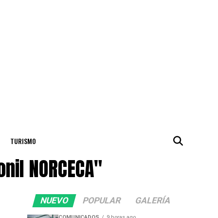
TURISMO
onil NORCECA"
NUEVO
POPULAR
GALERÍA
COMUNICADOS
9 horas ago