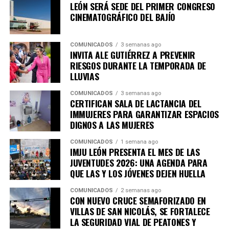
A estas acciones se suma el trabajo del Consejo
LEÓN SERÁ SEDE DEL PRIMER CONGRESO
La ciudadanía puede consultar la cartelera completa,
Consultivo Indígena Municipal, que entre junio de 2024
CINEMATOGRÁFICO DEL BAJÍO
así como las fechas, horarios y sedes de las próximas
y junio de 2026 realizó 17 sesiones ordinarias y 20 mesas
actividades, a través de las redes sociales oficiales del
de trabajo, donde participaron representantes de
IMJU León.
COMUNICADOS
3 semanas ago
distintos pueblos indígenas para analizar sus
INVITA ALE GUTIÉRREZ A PREVENIR
necesidades y construir propuestas en materia
RIESGOS DURANTE LA TEMPORADA DE
LLUVIAS
económica, social y cultural.
COMUNICADOS
3 semanas ago
El Gobierno Municipal refrenda su compromiso de
CERTIFICAN SALA DE LACTANCIA DEL
preservar las raíces, para que las tradiciones
IMMUJERES PARA GARANTIZAR ESPACIOS
encuentren nuevos mercados, los emprendimientos
DIGNOS A LAS MUJERES
fortalezcan la economía de las familias y la diversidad
COMUNICADOS
1 semana ago
cultural continúe siendo parte de la identidad y riqueza
IMJU LEÓN PRESENTA EL MES DE LAS
de León.
JUVENTUDES 2026: UNA AGENDA PARA
QUE LAS Y LOS JÓVENES DEJEN HUELLA
COMUNICADOS
2 semanas ago
CON NUEVO CRUCE SEMAFORIZADO EN
VILLAS DE SAN NICOLÁS, SE FORTALECE
LA SEGURIDAD VIAL DE PEATONES Y