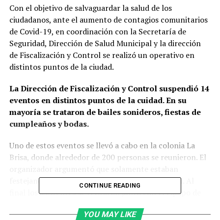
Con el objetivo de salvaguardar la salud de los
ciudadanos, ante el aumento de contagios comunitarios
de Covid-19, en coordinación con la Secretaría de
Seguridad, Dirección de Salud Municipal y la dirección
de Fiscalización y Control se realizó un operativo en
distintos puntos de la ciudad.
La Dirección de Fiscalización y Control suspendió 14
eventos en distintos puntos de la cuidad. En su
mayoría se trataron de bailes sonideros, fiestas de
cumpleaños y bodas.
Uno de estos eventos se llevó a cabo en la colonia La
Brisa, donde alrededor de 200 personas se reunieron. El
organizador argumentó que solamente estaban
festejando el cumpleaños de su hija de ocho años. Al
CONTINUE READING
final los asistentes se retiraron junto con el equipo de
sonido.
YOU MAY LIKE