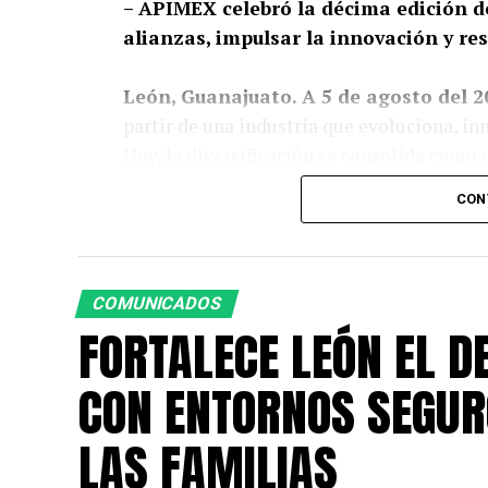
– APIMEX celebró la décima edición d
alianzas, impulsar la innovación y res
León, Guanajuato. A 5 de agosto del 2
partir de una industria que evoluciona, in
Hoy, la diversificación se consolida como 
abrir nuevas oportunidades de negocio y p
CON
desafíos de una economía global en const
Con esa visión fue inaugurada la décima e
la Asociación de Empresas Proveedoras In
COMUNICADOS
década ha impulsado la innovación, la col
FORTALECE LEÓN EL D
mercados para la industria proveedora.
CON ENTORNOS SEGUR
En representación de la presidenta municipa
Reactivación Económica, María Fernanda R
LAS FAMILIAS
representa una oportunidad para transfor