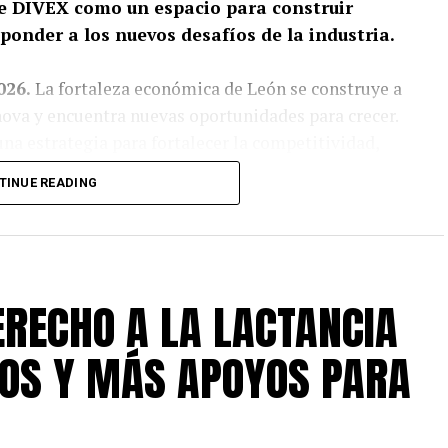
e DIVEX como un espacio para construir
ponder a los nuevos desafíos de la industria.
026.
La fortaleza económica de León se construye a
nova y encuentra nuevas oportunidades para crecer.
una estrategia para fortalecer la competitividad,
reparar a la proveeduría mexicana para los
TINUE READING
ante transformación.
dición de DIVEX 2026, el encuentro organizado por
dustriales de México (APIMEX) que durante una
aboración empresarial y la apertura de nuevos
ERECHO A LA LACTANCIA
OS Y MÁS APOYOS PARA
l, Ale Gutiérrez, la secretaria para la
odríguez, destacó que la diversificación
mar la experiencia y el conocimiento que