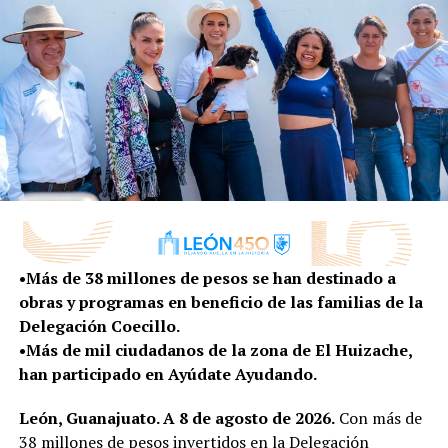
Bachillerato Bivalente Militarizado, que forma a 120
estudiantes a través de la disciplina y el ejercicio militar.
Además 200 alumnos de la comunidad San Carlos La
Roncha estrenaron la Escuela Primaria Plan de Ayala”,
agregó.
Asimismo, con el programa Oficios Digitales de Lab
León, se capacitaron a 999 personas y a través del
programa León Joven por el Mundo, se beneficiaron a
257 jóvenes, de los cuales 18 pertenecen a comunidades
rurales y 7 al Programa LOBO en colonias vulnerables.
•Más de 38 millones de pesos se han destinado a
obras y programas en beneficio de las familias de la
RELATED TOPICS:
Delegación Coecillo.
UP NEXT
•Más de mil ciudadanos de la zona de El Huizache,
Se pavimentan calles en la colonia Santa Cecilia
han participado en Ayúdate Ayudando.
DON'T MISS
¡Entérate! Habrá desvíos de rutas por obras en Refugio
León, Guanajuato. A 8 de agosto de 2026.
Con más de
de San José
38 millones de pesos invertidos en la Delegación