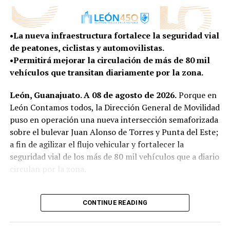
condiciones de vida para quienes habitan en la zona
cambia con enorme rapidez, esa tarea exige abrir nuevas
rural.
conversaciones, escuchar nuevas voces y entender las
•La nueva infraestructura fortalece la seguridad vial
tendencias que ya están transformando la manera en
Con más obras, vivienda y programas construidos de la
de peatones, ciclistas y automovilistas.
que vivimos, trabajamos, nos movemos y convivimos”,
mano de sus habitantes, el Gobierno Municipal
•Permitirá mejorar la circulación de más de 80 mil
expresó.
mantiene la cercanía con las comunidades rurales para
vehículos que transitan diariamente por la zona.
escuchar sus necesidades y convertirlas en resultados
El presidente del Consejo Directivo señaló que este
que mejoren la vida de sus familias.
León, Guanajuato. A 08 de agosto de 2026.
Porque en
proceso permitirá que León llegue a su 450 aniversario
León Contamos todos, la Dirección General de Movilidad
no solo para celebrar su historia, sino también para
puso en operación una nueva intersección semaforizada
imaginar y construir la ciudad que quiere ser en las
sobre el bulevar Juan Alonso de Torres y Punta del Este;
próximas décadas, con una visión compartida entre los
a fin de agilizar el flujo vehicular y fortalecer la
distintos sectores de la sociedad.
seguridad vial de los más de 80 mil vehículos que a diario
“Porque una ciudad con 450 años de historia
circulan por la zona.
también tiene la responsabilidad de imaginar con
valentía su siguiente etapa”, agregó.
El proyecto de esta nueva intersección semaforizada no
CONTINUE READING
solo contempló la instalación de dispositivos de control
SEIS EJES PARA IMAGINAR EL LEÓN DEL FUTURO
del tránsito, sino que también se aperturaron