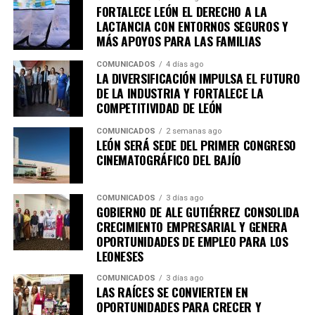
entre ellos la Academia Metropolitana de Seguridad
FORTALECE LEÓN EL DERECHO A LA
Pública, CANACO Servytur León, Universidad
LACTANCIA CON ENTORNOS SEGUROS Y
MÁS APOYOS PARA LAS FAMILIAS
Iberoamericana León, Universidad La Salle Bajío,
CANACINTRA León y el Tecnológico de Monterrey
COMUNICADOS
4 días ago
Campus León, fortaleciendo el trabajo colaborativo
LA DIVERSIFICACIÓN IMPULSA EL FUTURO
DE LA INDUSTRIA Y FORTALECE LA
entre gobierno, academia, iniciativa privada y sociedad.
COMPETITIVIDAD DE LEÓN
Con esta agenda, el Sistema de Consejos y el Instituto
COMUNICADOS
2 semanas ago
Municipal de Planeación de León refrendan su
LEÓN SERÁ SEDE DEL PRIMER CONGRESO
compromiso con la participación ciudadana y la
CINEMATOGRÁFICO DEL BAJÍO
planeación estratégica como herramientas
fundamentales para construir una ciudad más
COMUNICADOS
3 días ago
competitiva, sostenible, incluyente y preparada para los
GOBIERNO DE ALE GUTIÉRREZ CONSOLIDA
retos de las próximas décadas.
CRECIMIENTO EMPRESARIAL Y GENERA
OPORTUNIDADES DE EMPLEO PARA LOS
LEONESES
COMUNICADOS
3 días ago
LAS RAÍCES SE CONVIERTEN EN
OPORTUNIDADES PARA CRECER Y