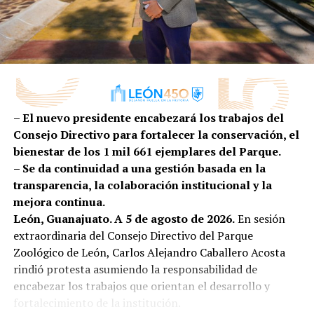
“En la administración pública de nuestra presidenta
nacional en innovación industrial, impulsando una
municipal, Ale Gutiérrez, ponemos a las personas en
proveeduría cada vez más competitiva, diversificada y
el centro de las decisiones; es por ello que
preparada para conquistar nuevos mercados.
transformamos la atención de la primera infancia de
una tarea social a una política pública efectiva”,
comentó.
– El nuevo presidente encabezará los trabajos del
Por su parte, la secretaria ejecutiva de SIPINNA León,
Consejo Directivo para fortalecer la conservación, el
Alina Hernández, subrayó que garantizar entornos
bienestar de los 1 mil 661 ejemplares del Parque.
adecuados para la lactancia es una responsabilidad
– Se da continuidad a una gestión basada en la
compartida entre gobierno, iniciativa privada,
transparencia, la colaboración institucional y la
instituciones y sociedad.
mejora continua.
León, Guanajuato. A 5 de agosto de 2026.
En sesión
“La lactancia materna no es una responsabilidad
extraordinaria del Consejo Directivo del Parque
que deba recaer únicamente en las madres o en las
Zoológico de León, Carlos Alejandro Caballero Acosta
personas lactantes; es una tarea que requiere el
rindió protesta asumiendo la responsabilidad de
compromiso de toda la sociedad. Es el primer acto
encabezar los trabajos que orientan el desarrollo y
de amor, de protección y de cuidado que fortalece un
fortalecimiento de la institución.
vínculo único entre quien amamanta y quien recibe