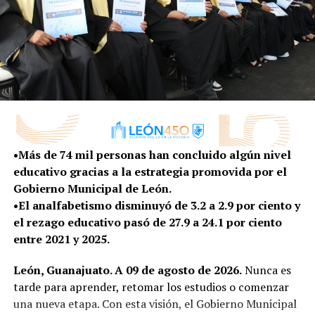
vivió lo que implica abandonar la escuela por falta de
recursos.
“Yo desde muy pequeña dejé de estudiar por falta de
economía, a mi mamá no le alcanzaba y yo quiero
que estudien mis hijos porque quiero que sean
alguien; el campo es muy pesado para trabajar”,
compartió.
•Más de 74 mil personas han concluido algún nivel
Por eso, la estrategia municipal liderada por Ale
educativo gracias a la estrategia promovida por el
Gutiérrez es contribuir a la permanencia escolar y evitar
Gobierno Municipal de León.
que la falta de recursos económicos se convierta en una
•El analfabetismo disminuyó de 3.2 a 2.9 por ciento y
razón para abandonar las aulas; es así que se entregó
el rezago educativo pasó de 27.9 a 24.1 por ciento
más de 9 mil paquetes de útiles escolares, de los cuales 2
entre 2021 y 2025.
mil 500 ya se entregaron a estudiantes de comunidades
rurales y 6 mil 500 a la zona urbana, con una inversión
León, Guanajuato. A 09 de agosto de 2026.
Nunca es
superior a los 3 millones de pesos.
tarde para aprender, retomar los estudios o comenzar
una nueva etapa. Con esta visión, el Gobierno Municipal
En la comunidad de San Rafael, Jacqueline Hernández