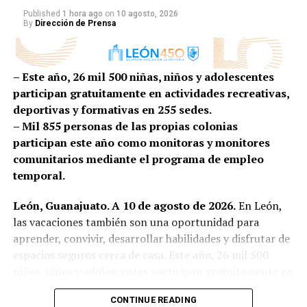
capacitación consolida la integración del Catálogo de
Published
1 hora ago
on
10 agosto, 2026
By
Dirección de Prensa
Apoyos Sociales Municipales 2024–2027.
“Atender a las y los leoneses es estar bien
– Este año, 26 mil 500 niñas, niños y adolescentes
preparados, conocer nuestros procesos, actuar con
participan gratuitamente en actividades recreativas,
transparencia, pero también escuchar, atender y
deportivas y formativas en 255 sedes.
responder con soluciones. Con Fuerza León y Quiero
– Mil 855 personas de las propias colonias
a León buscamos fortalecer la visión de servicio que
participan este año como monitoras y monitores
nos caracteriza: Servir con el corazón, pero también
comunitarios mediante el programa de empleo
con la mente y la preparación para los mejores
temporal.
resultados”, agregó.
León, Guanajuato. A 10 de agosto de 2026.
En León,
Más coordinación, mejores resultados
las vacaciones también son una oportunidad para
A la fecha, Fuerza León ha logrado 1,166 intervenciones
aprender, convivir, desarrollar habilidades y disfrutar de
integrales y 4 mil 050 apoyos en gestiones, resultados
espacios seguros cerca de casa. Este año, 26 mil 500
que reflejan una evolución operativa basada en el
niñas, niños y adolescentes participan gratuitamente en
trabajo profesional y la coordinación real entre
los Cursos de Verano que el Gobierno Municipal lleva a
CONTINUE READING
dependencias.
las colonias, comunidades y espacios públicos de las