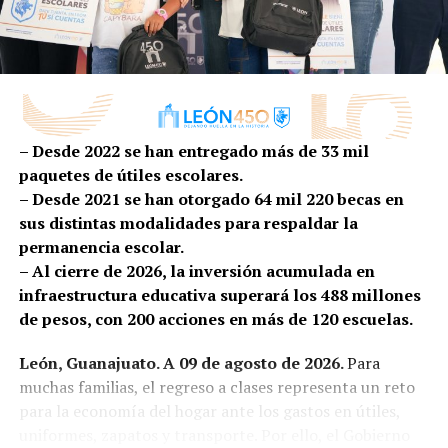
alternativas de recreación, aprendizaje y convivencia en
espacios cercanos a sus hogares, sin necesidad de
trasladarse fuera de su colonia.
De los 26 mil 500 participantes de este año, 24 mil se
encuentran en cursos realizados directamente en
– Desde 2022 se han entregado más de 33 mil
colonias, mientras que otros 2 mil 500 disfrutan de las
paquetes de útiles escolares.
actividades disponibles en los Centros Comunitarios y
– Desde 2021 se han otorgado 64 mil 220 becas en
Plazas de la Ciudadanía.
sus distintas modalidades para respaldar la
La estrategia llega a las siete delegaciones del municipio,
permanencia escolar.
la Delegación Coecillo registra 5 mil 200 participantes;
– Al cierre de 2026, la inversión acumulada en
Cerro Gordo, 3 mil 800; San Juan Bosco, 3 mil 500;
infraestructura educativa superará los 488 millones
Cerrito de Jerez, 3 mil 400; Del Carmen, 3 mil 200; Las
de pesos, con 200 acciones en más de 120 escuelas.
Joyas, 2 mil 500; y San Miguel, 2 mil 400.
León, Guanajuato. A 09 de agosto de 2026.
Para
UN VERANO QUE TAMBIÉN GENERA
muchas familias, el regreso a clases representa un reto
OPORTUNIDADES
para la economía del hogar ante los gastos en útiles,
uniformes, zapatos y transporte. Por ello, el Gobierno