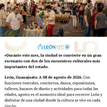
De acuerdo a los datos del IMSS, hasta agosto del 2022,
en León hay 11 mil 982 empleos directos del sector
automotriz y autopartes; Guanajuato genera más de
180 mil empleos directos e indirectos.
Este 21 y 22 de septiembre, el Foro contará con 330
expositores y 266 compradores, donde se
concretarán más mil 200 encuentros de negocio y 2
mil 200 oportunidades de trabajo.
•Durante este mes, la ciudad se convierte en un gran
Por su parte, el gobernador de Guanajuato Diego Sinhue
escenario con dos de los encuentros culturales más
Rodríguez, señaló que a través de la mentefactura, en el
importantes del estado.
estado se le apuesta a ser la mejor entidad productora
de autos eléctricos del país.
León, Guanajuato. A 08 de agosto de 2026.
Con
funciones teatrales, conciertos, danza, exposiciones,
Guanajuato es el estado que mejor se está
talleres, bazares de diseño y actividades para todas las
preparando para generar el ecosistema para la
edades, agosto es el momento ideal para recorrer León y
transformación hacia los autos eléctricos, “porque
disfrutar de una ciudad donde la cultura se vive en cada
será el epicentro de la industria de los autos
rincón.