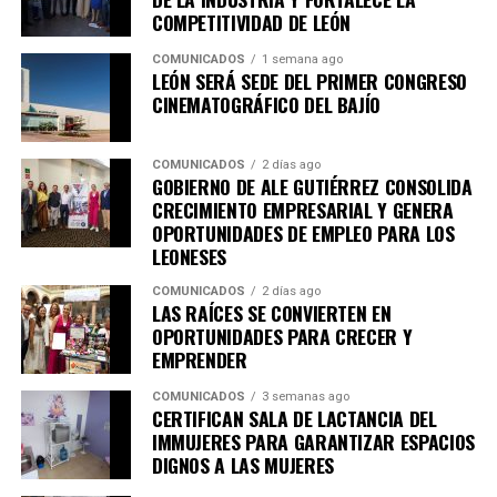
Academia de Emprendimiento, enfocada principalmente
COMPETITIVIDAD DE LEÓN
en empleabilidad, desarrollo de habilidades para el
COMUNICADOS
1 semana ago
trabajo y autoempleo.
LEÓN SERÁ SEDE DEL PRIMER CONGRESO
CINEMATOGRÁFICO DEL BAJÍO
Con ello, el Municipio cuenta ahora con dos academias
en operación, mientras que la nueva sede se especializa
en sostenibilidad, innovación, agroindustria y
COMUNICADOS
2 días ago
GOBIERNO DE ALE GUTIÉRREZ CONSOLIDA
tecnologías aplicadas al campo, así lo destacó Adriana
CRECIMIENTO EMPRESARIAL Y GENERA
Ruiz Pérez, encargada de despacho de la dirección
OPORTUNIDADES DE EMPLEO PARA LOS
general de Innovación.
LEONESES
“Está segunda academia tiene ahora una vocación en
COMUNICADOS
2 días ago
LAS RAÍCES SE CONVIERTEN EN
innovación y sostenibilidad; la primera abrió sus
OPORTUNIDADES PARA CRECER Y
puertas hace un año y fue enfocada en fortalecer
EMPRENDER
habilidades de empleo, autoempleo y
COMUNICADOS
3 semanas ago
competitividad. Hoy, tiene enfoque y una
CERTIFICAN SALA DE LACTANCIA DEL
especialidad en temas agro, en la industria, en la
IMMUJERES PARA GARANTIZAR ESPACIOS
biotecnología, en las tecnologías limpias y sobre
DIGNOS A LAS MUJERES
todo en la economía circular”, explicó.