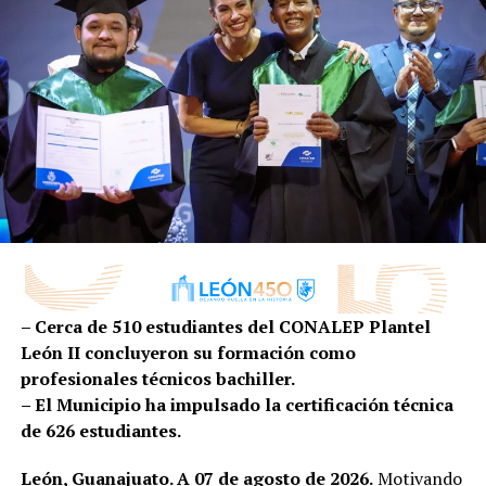
escenarios como:
•Teatro del Bicentenario Roberto •Plasencia Saldaña
•Teatro Estudio
•Auditorio Mateo Herrera
•Jardín de las Jacarandas
•Calzada de las Artes
Además de las presentaciones escénicas, el encuentro
contempla talleres gratuitos con registro previo y
diversas actividades abiertas al público, convirtiéndose
en una excelente oportunidad para acercarse al mundo
del teatro.
– Cerca de 510 estudiantes del CONALEP Plantel
León II concluyeron su formación como
FIACmx: diez días para descubrir el arte contemporáneo
profesionales técnicos bachiller.
– El Municipio ha impulsado la certificación técnica
Apenas termina el Encuentro Estatal de Teatro y León
de 626 estudiantes.
continúa celebrando con otro de sus eventos culturales
más esperados.
León, Guanajuato. A 07 de agosto de 2026.
Motivando