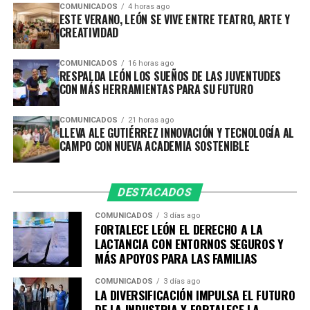
un modelo de campo escuela de acceso abierto, donde
COMUNICADOS
4 horas ago
ESTE VERANO, LEÓN SE VIVE ENTRE TEATRO, ARTE Y
las y los participantes podrán formarse, experimentar y
CREATIVIDAD
desarrollar proyectos relacionados con las necesidades y
oportunidades que existen en la zona rural.
COMUNICADOS
16 horas ago
RESPALDA LEÓN LOS SUEÑOS DE LAS JUVENTUDES
CON MÁS HERRAMIENTAS PARA SU FUTURO
Entre los temas de formación se encuentran la
producción de bioinsumos y fertilización orgánica,
COMUNICADOS
21 horas ago
sistemas de hidroponía y acuaponía, energías
LLEVA ALE GUTIÉRREZ INNOVACIÓN Y TECNOLOGÍA AL
renovables, biodigestores, transformación
CAMPO CON NUEVA ACADEMIA SOSTENIBLE
agroindustrial, comercialización y acceso a mercados.
Con estas herramientas, quienes ya cuentan con un
DESTACADOS
producto, proyecto o emprendimiento podrán
COMUNICADOS
3 días ago
incorporar tecnología, mejorar sus procesos, elevar su
FORTALECE LEÓN EL DERECHO A LA
productividad y encontrar nuevas alternativas para
LACTANCIA CON ENTORNOS SEGUROS Y
comercializar sus productos, generando beneficios
MÁS APOYOS PARA LAS FAMILIAS
económicos y sociales para sus comunidades.
COMUNICADOS
3 días ago
LA DIVERSIFICACIÓN IMPULSA EL FUTURO
Esta nueva sede complementa el trabajo de la primera
DE LA INDUSTRIA Y FORTALECE LA