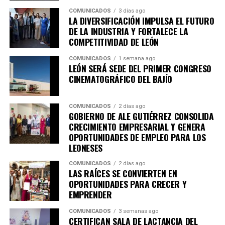
distribuidas en 20 espacios, con la participación de
COMUNICADOS
3 días ago
artistas provenientes de México, Colombia, Estados
LA DIVERSIFICACIÓN IMPULSA EL FUTURO
Unidos, Perú, España, Italia, Francia y Cuba.
DE LA INDUSTRIA Y FORTALECE LA
COMPETITIVIDAD DE LEÓN
Apenas termina el Encuentro Estatal de Teatro y León
continúa celebrando con otro de sus eventos culturales
COMUNICADOS
1 semana ago
LEÓN SERÁ SEDE DEL PRIMER CONGRESO
más esperados.
CINEMATOGRÁFICO DEL BAJÍO
Mucho más que exposiciones
COMUNICADOS
2 días ago
GOBIERNO DE ALE GUTIÉRREZ CONSOLIDA
FIACmx reúne una programación pensada para públicos
CRECIMIENTO EMPRESARIAL Y GENERA
muy diversos. Entre las actividades encontrarás:
OPORTUNIDADES DE EMPLEO PARA LOS
LEONESES
•Conciertos nacionales e internacionales
•Danza contemporánea
COMUNICADOS
2 días ago
LAS RAÍCES SE CONVIERTEN EN
•Teatro
OPORTUNIDADES PARA CRECER Y
•Cine
EMPRENDER
•Instalaciones artísticas
•Conversatorios
COMUNICADOS
3 semanas ago
CERTIFICAN SALA DE LACTANCIA DEL
•Talleres gratuitos