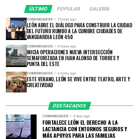
diversas actividades abiertas al público, convirtiéndose
ÚLTIMO
POPULAR
GALERÍA
en una excelente oportunidad para acercarse al mundo
del teatro.
COMUNICADOS
3 horas ago
LEÓN ABRE EL DIÁLOGO PARA CONSTRUIR LA CIUDAD
DEL FUTURO RUMBO A LA CUMBRE CIUDADES DE
FIACmx: diez días para descubrir el arte contemporáneo
VANGUARDIA LEÓN 450
Apenas termina el Encuentro Estatal de Teatro y León
COMUNICADOS
4 horas ago
INICIA OPERACIONES NUEVA INTERSECCIÓN
continúa celebrando con otro de sus eventos culturales
SEMAFORIZADA EN JUAN ALONSO DE TORRES Y
más esperados.
PUNTA DEL ESTE
Del 14 al 23 de agosto, llega la 29 edición del Festival
COMUNICADOS
6 horas ago
ESTE VERANO, LEÓN SE VIVE ENTRE TEATRO, ARTE Y
Internacional de Arte Contemporáneo (FIACmx), uno de
CREATIVIDAD
los festivales con mayor trayectoria del país y que este
año presenta el concepto Maximalía, una propuesta que
invita a reflexionar sobre la identidad, la creatividad y la
DESTACADOS
transformación cultural desde distintas disciplinas
COMUNICADOS
3 días ago
artísticas.
FORTALECE LEÓN EL DERECHO A LA
LACTANCIA CON ENTORNOS SEGUROS Y
Durante diez días, la ciudad será sede de 44 actividades
MÁS APOYOS PARA LAS FAMILIAS