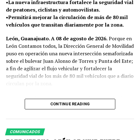
•La nueva infraestructura fortalece la seguridad vial
tendencias que ya están transformando la manera en
de peatones, ciclistas y automovilistas.
que vivimos, trabajamos, nos movemos y convivimos”,
•Permitirá mejorar la circulación de más de 80 mil
expresó.
vehículos que transitan diariamente por la zona.
El presidente del Consejo Directivo señaló que este
León, Guanajuato. A 08 de agosto de 2026.
Porque en
proceso permitirá que León llegue a su 450 aniversario
León Contamos todos, la Dirección General de Movilidad
no solo para celebrar su historia, sino también para
puso en operación una nueva intersección semaforizada
imaginar y construir la ciudad que quiere ser en las
sobre el bulevar Juan Alonso de Torres y Punta del Este;
próximas décadas, con una visión compartida entre los
a fin de agilizar el flujo vehicular y fortalecer la
distintos sectores de la sociedad.
seguridad vial de los más de 80 mil vehículos que a diario
“Porque una ciudad con 450 años de historia
circulan por la zona.
también tiene la responsabilidad de imaginar con
valentía su siguiente etapa”, agregó.
El proyecto de esta nueva intersección semaforizada no
CONTINUE READING
solo contempló la instalación de dispositivos de control
SEIS EJES PARA IMAGINAR EL LEÓN DEL FUTURO
del tránsito, sino que también se aperturaron
camellones sobre el bulevar Juan Alonso de Torres para
El primero de los seis foros se realizó bajo el eje
permitir el cruce de sur a norte sobre Punta del Este y
Seguridad Ciudadana y Participación Social, con la
COMUNICADOS
se realizó el cierre de las salidas a lateral cercanas para