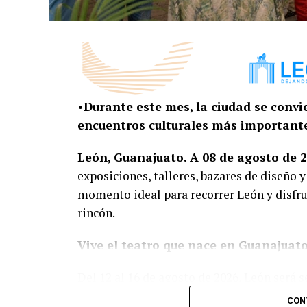
•Durante este mes, la ciudad se convi
encuentros culturales más importante
León, Guanajuato. A 08 de agosto de 2
exposiciones, talleres, bazares de diseño y
momento ideal para recorrer León y disfru
rincón.
Vive el teatro que nace en Guanajuat
Del 12 al 16 de agosto de 2026, León será s
Guanajuato, un espacio que reúne a compañ
CON