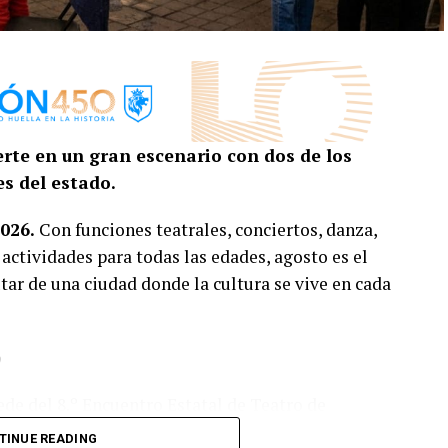
erte en un gran escenario con dos de los
s del estado.
026.
Con funciones teatrales, conciertos, danza,
 actividades para todas las edades, agosto es el
tar de una ciudad donde la cultura se vive en cada
o
ede del 8.º Encuentro Estatal de Teatro de
ías, colectivos y creadoras y creadores escénicos
TINUE READING