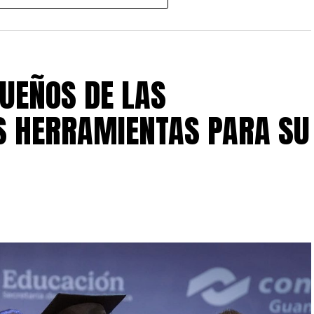
on el público algunas de las propuestas teatrales
a programación integrada por 10 obras seleccionadas
UEÑOS DE LAS
a diversidad de estilos, historias y formas de
S HERRAMIENTAS PARA SU
distintos espacios del Forum Cultural Guanajuato,
isfruten del teatro en escenarios como:
cia Saldaña
l encuentro contempla talleres gratuitos con
ertas al público, convirtiéndose en una excelente