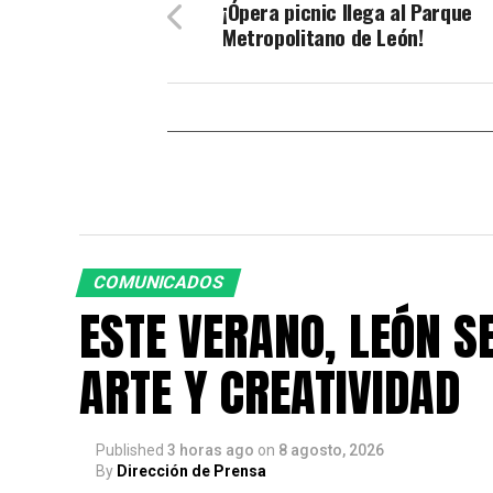
¡Ópera picnic llega al Parque
Metropolitano de León!
COMUNICADOS
ESTE VERANO, LEÓN SE
ARTE Y CREATIVIDAD
Published
3 horas ago
on
8 agosto, 2026
By
Dirección de Prensa