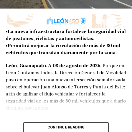
con una convicción muy clara: el futuro de una ciudad
integral que busca disminuir rezagos y generar mejores
no se improvisa; se planea. Hoy, frente a un mundo que
condiciones de vida para quienes habitan en la zona
cambia con enorme rapidez, esa tarea exige abrir nuevas
rural.
conversaciones, escuchar nuevas voces y entender las
•La nueva infraestructura fortalece la seguridad vial
tendencias que ya están transformando la manera en
Con más obras, vivienda y programas construidos de la
de peatones, ciclistas y automovilistas.
que vivimos, trabajamos, nos movemos y convivimos”,
mano de sus habitantes, el Gobierno Municipal
•Permitirá mejorar la circulación de más de 80 mil
expresó.
mantiene la cercanía con las comunidades rurales para
vehículos que transitan diariamente por la zona.
escuchar sus necesidades y convertirlas en resultados
El presidente del Consejo Directivo señaló que este
que mejoren la vida de sus familias.
León, Guanajuato. A 08 de agosto de 2026.
Porque en
proceso permitirá que León llegue a su 450 aniversario
León Contamos todos, la Dirección General de Movilidad
no solo para celebrar su historia, sino también para
puso en operación una nueva intersección semaforizada
imaginar y construir la ciudad que quiere ser en las
sobre el bulevar Juan Alonso de Torres y Punta del Este;
próximas décadas, con una visión compartida entre los
a fin de agilizar el flujo vehicular y fortalecer la
distintos sectores de la sociedad.
seguridad vial de los más de 80 mil vehículos que a diario
“Porque una ciudad con 450 años de historia
circulan por la zona.
también tiene la responsabilidad de imaginar con
valentía su siguiente etapa”, agregó.
El proyecto de esta nueva intersección semaforizada no
CONTINUE READING
solo contempló la instalación de dispositivos de control