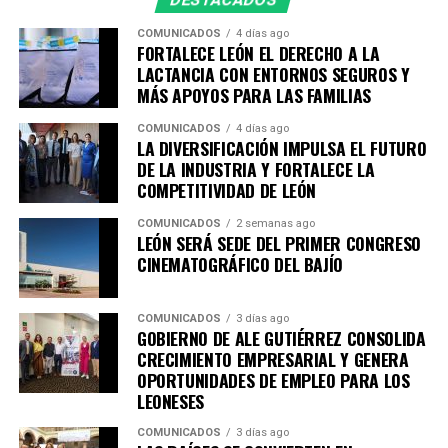
Las sesiones tendrán como sedes instituciones
académicas y organismos empresariales de la ciudad,
COMUNICADOS
4 días ago
entre ellos la Academia Metropolitana de Seguridad
FORTALECE LEÓN EL DERECHO A LA
Pública, CANACO Servytur León, Universidad
LACTANCIA CON ENTORNOS SEGUROS Y
MÁS APOYOS PARA LAS FAMILIAS
Iberoamericana León, Universidad La Salle Bajío,
CANACINTRA León y el Tecnológico de Monterrey
COMUNICADOS
4 días ago
Campus León, fortaleciendo el trabajo colaborativo
LA DIVERSIFICACIÓN IMPULSA EL FUTURO
DE LA INDUSTRIA Y FORTALECE LA
entre gobierno, academia, iniciativa privada y sociedad.
COMPETITIVIDAD DE LEÓN
Con esta agenda, el Sistema de Consejos y el Instituto
COMUNICADOS
2 semanas ago
Municipal de Planeación de León refrendan su
LEÓN SERÁ SEDE DEL PRIMER CONGRESO
compromiso con la participación ciudadana y la
CINEMATOGRÁFICO DEL BAJÍO
planeación estratégica como herramientas
fundamentales para construir una ciudad más
COMUNICADOS
3 días ago
competitiva, sostenible, incluyente y preparada para los
GOBIERNO DE ALE GUTIÉRREZ CONSOLIDA
retos de las próximas décadas.
CRECIMIENTO EMPRESARIAL Y GENERA
OPORTUNIDADES DE EMPLEO PARA LOS
LEONESES
COMUNICADOS
3 días ago