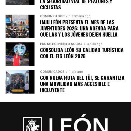
LA SEGURIDAD VIAL DE PEATONES Y
industria también ha evolucionado” destacó.
CICLISTAS
Con la participación de empresas, compradores,
COMUNICADOS
1 semana ago
IMJU LEÓN PRESENTA EL MES DE LAS
especialistas y representantes del sector productivo,
JUVENTUDES 2026: UNA AGENDA PARA
DIVEX 2026 reafirma a León como un referente
QUE LAS Y LOS JÓVENES DEJEN HUELLA
nacional en innovación industrial, impulsando una
proveeduría cada vez más competitiva, diversificada y
FORTALECIMIENTO SOCIAL
3 días ago
CONSOLIDA LEÓN SU CALIDAD TURÍSTICA
preparada para conquistar nuevos mercados.
CON EL FIG LEÓN 2026
COMUNICADOS
1 día ago
CON NUEVA RUTA DEL TÜI, SE GARANTIZA
UNA MOVILIDAD MÁS ACCESIBLE E
INCLUYENTE