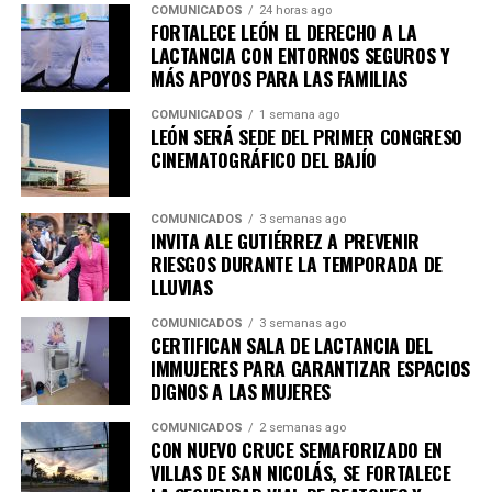
COMUNICADOS
24 horas ago
innovación y el crecimiento de las empresas locales.
FORTALECE LEÓN EL DERECHO A LA
LACTANCIA CON ENTORNOS SEGUROS Y
Por su parte, el presidente de APIMEX, Mauricio Ruíz
MÁS APOYOS PARA LAS FAMILIAS
Campos, señaló que la industria vive un momento
decisivo que exige evolucionar y construir nuevas
COMUNICADOS
1 semana ago
LEÓN SERÁ SEDE DEL PRIMER CONGRESO
estrategias para mantener la competitividad.
CINEMATOGRÁFICO DEL BAJÍO
Destacó que el conocimiento desarrollado durante
décadas en el sector cuero-calzado hoy permite generar
COMUNICADOS
3 semanas ago
INVITA ALE GUTIÉRREZ A PREVENIR
oportunidades en industrias como la automotriz,
RIESGOS DURANTE LA TEMPORADA DE
aeronáutica, mobiliario, moda y manufactura avanzada,
LLUVIAS
reflejando la capacidad de adaptación de las empresas
proveedoras.
COMUNICADOS
3 semanas ago
CERTIFICAN SALA DE LACTANCIA DEL
IMMUJERES PARA GARANTIZAR ESPACIOS
“Es el momento de seguir buscando las nuevas
DIGNOS A LAS MUJERES
oportunidades y desarrollar estrategias para
enfrentar lo que hoy vive la industria, No queremos
COMUNICADOS
2 semanas ago
CON NUEVO CRUCE SEMAFORIZADO EN
dejar pasar ninguna oportunidad para APIMEX y
VILLAS DE SAN NICOLÁS, SE FORTALECE
para México; la buena noticia es que nuestra