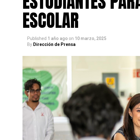
ESTUDIANTES PAR
ESCOLAR
Published
1 año ago
on
10 marzo, 2025
By
Dirección de Prensa